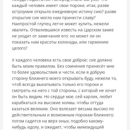
каждый человек имеет свои пороки; итак, разве
остроумие открыло ежедневную истину сию? разве
открытие сие могло нам принести славу?
Наипростой глупец легче может хулить, нежели
хвалить. Отвалившаяся известь на Царском замке
не уходит от замечания его: но может ли он
показать нам красоты колонады, или гармонию
целого?
У каждого человека есть свое доброе: сие должно
быть моим правилом. Без сомнения принесёт мне
то более удовольствия и чести, если я добрую
сторону ближнего моего открывать буду, нежели то,
чтоб всегда выкапывать только его пороки и
смотреть на него с той стороны, с которой не хочет
он быть видим. Но сердце мое, сей карлик, любит
карабкаться на высокие холмы, чтобы оттуда
казаться великим. Оно взлезает весьма высоко по
действительным и возможным порокам ближнего;
потом садится на верх оных, подобно какому-
нибудь идолу, и ожидает, чтобы мимоидущий