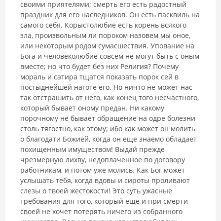
своими приятелями; смерть его есть радостный
праздник для его наследников. Он есть пасквиль на
самого себя. Корыстолюбие есть корень всякого
зла, произвольным ли пороком назовем мы оное,
или некоторым родом сумасшествия. Упование на
Бога и человеколюбие совсем не могут быть с оным
вместе; но что будет без них Религия? Почему
мораль и сатира тщатся показать порок сей в
постыднейшей наготе его. Но ничто не может нас
так отстрашить от него, как конец того несчастного,
который бывает оному предан. Ни какому
порочному не бывает обращение на одре болезни
столь тягостно, как этому; ибо как может он молить
о благодати Божией, когда он еще знаемо обладает
похищенным имуществом! Выдай прежде
чрезмерную лихву, недоплаченное по договору
работникам, и потом уже молись. Как Бог может
услышать тебя, когда вдовы и сироты проливают
слезы о твоей жестокости! Это суть ужасные
требования для того, который еще и при смерти
своей не хочет потерять ничего из собранного