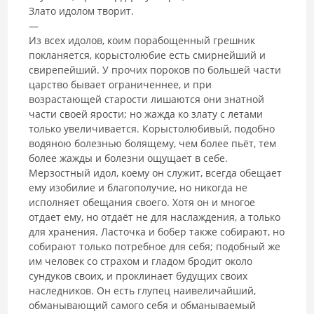
Злато идолом творит.
—
Из всех идолов, коим порабощенный грешник
покланяется, корыстолюбие есть смирнейший и
свирепейший. У прочих пороков по большей части
царство бывает ограниченнее, и при
возрастающей старости лишаются они знатной
части своей ярости; но жажда ко злату с летами
только увеличивается. Корыстолюбивый, подобно
водяною болезнью болящему, чем более пьёт, тем
более жажды и болезни ощущает в себе.
Мерзостный идол, коему он служит, всегда обещает
ему изобилие и благополучие, но никогда не
исполняет обещания своего. Хотя он и многое
отдает ему, но отдаёт не для наслаждения, а только
для хранения. Ласточка и бобер также собирают, но
собирают только потребное для себя; подобный же
им человек со страхом и гладом бродит около
сундуков своих, и проклинает будущих своих
наследников. Он есть глупец наивеличайший,
обманывающий самого себя и обманываемый