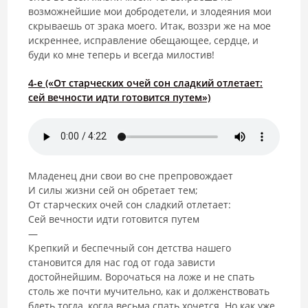
возможнейшие мои добродетели, и злодеяния мои
скрываешь от зрака моего. Итак, воззри же на мое
искреннее, исправление обещающее, сердце, и
буди ко мне теперь и всегда милостив!
4-е («От старческих очей сон сладкий отлетает:
сей вечности идти готовится путем»)
Младенец дни свои во сне препровождает
И силы жизни сей он обретает тем;
От старческих очей сон сладкий отлетает:
Сей вечности идти готовится путем
—
Крепкий и беспечный сон детства нашего
становится для нас год от года зависти
достойнейшим. Ворочаться на ложе и не спать
столь же почти мучительно, как и долженствовать
бдеть тогда, когда весьма спать хочется. Но как уже