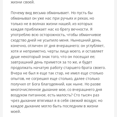
жизни своей.
Почему вид весьма обманывает. Но пусть бы
обманывал он уже нас при ручьях и реках, но
только не в волнах жизни нашей, из которых
каждая приближает нас ко брегу вечности. Я
употреблю всю осторожность, чтобы обманчивое
сходство дней не усыпило меня. Нынешний день,
конечно, отличен от дня вчерашнего; он углубляет,
хотя и неприметно, черты лица моего, и оставляет
душе некоторый знак того, что он посещал ее;
завтрашний день примется за то же, и будет
продолжать начатую работу старшего брата своего.
Вчера не был я еще так стар, не имел еще столько
опытов, не согрешил еще столько, далее столько
получил от Бога благодеяний, как ныне. Ho разве
многочисленное дыхание мое, со вчерашнего дня
воздухом питанное, есть малость? Сто тысяч раз
чрез дыхание втягивал я в себя свежий воздух; но
каждое дыхание могло быть последним в жизни
моей.