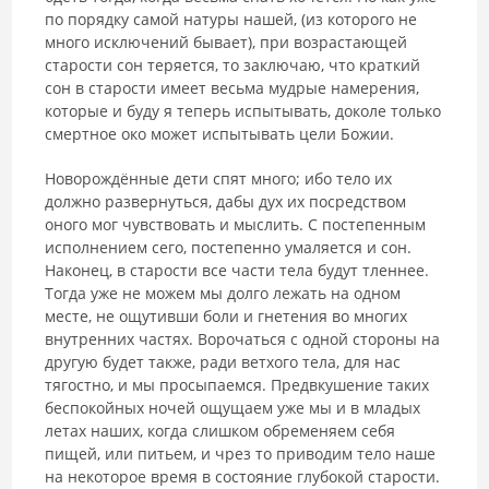
по порядку самой натуры нашей, (из которого не
много исключений бывает), при возрастающей
старости сон теряется, то заключаю, что краткий
сон в старости имеет весьма мудрые намерения,
которые и буду я теперь испытывать, доколе только
смертное око может испытывать цели Божии.
Новорождённые дети спят много; ибо тело их
должно развернуться, дабы дух их посредством
оного мог чувствовать и мыслить. С постепенным
исполнением сего, постепенно умаляется и сон.
Наконец, в старости все части тела будут тленнее.
Тогда уже не можем мы долго лежать на одном
месте, не ощутивши боли и гнетения во многих
внутренних частях. Ворочаться с одной стороны на
другую будет также, ради ветхого тела, для нас
тягостно, и мы просыпаемся. Предвкушение таких
беспокойных ночей ощущаем уже мы и в младых
летах наших, когда слишком обременяем себя
пищей, или питьем, и чрез то приводим тело наше
на некоторое время в состояние глубокой старости.