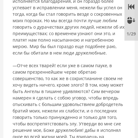
исполняется благодарения, и он гораздо более
успевает в исправлении меня, нежели бы успел он
тогда, когда бы стал говорить везде о сокровенных
моих пороках. Но мы всегда почти лучше любим
говорить о дурачествах других людей, нежели об их
преимуществах; со временем узнают они это, и
1/29
платят нам полно насыпанною и нагребенною
мерою. Мир бы был гораздо еще подобнее раю,
если бы обитали в нем люди дружелюбные.
―Отче всех тварей! если уже в самом пауке, в
самом презреннейшем черве обретаю
совершенство, то как же в сохристианине своем не
хочу видеть ничего, кроме злого? В том, кому может
быть Ангелы в тишине удивляются? Сим вечером
намерен я сделать с собою уговор, чтобы впредь
отыскивать с большим удовольствием добродетель
братий моих, нежели их слабости, и о последних
говорить только принужденно и только для того,
чтобы воспрепятствовать злу. Утверди во мне сие
решение мое, Боже дружелюбия! дабы я исполнял
оное во всей жизни моей. Ты взираешь на