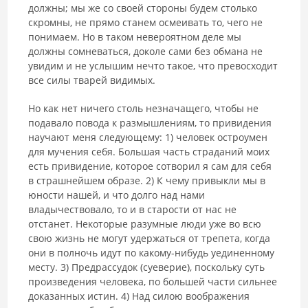
должны; мы же со своей стороны будем столько
скромны, не прямо станем осмеивать то, чего не
понимаем. Но в таком невероятном деле мы
должны сомневаться, доколе сами без обмана не
увидим и не услышим нечто такое, что превосходит
все силы тварей видимых.
Но как нет ничего столь незначащего, чтобы не
подавало повода к размышлениям, то привидения
научают меня следующему: 1) человек остроумен
для мучения себя. Большая часть страданий моих
есть привидение, которое сотворил я сам для себя
в страшнейшем образе. 2) К чему привыкли мы в
юности нашей, и что долго над нами
владычествовало, то и в старости от нас не
отстанет. Некоторые разумные люди уже во всю
свою жизнь не могут удержаться от трепета, когда
они в полночь идут по какому-нибудь уединенному
месту. 3) Предрассудок (суеверие), поскольку суть
произведения человека, по большей части сильнее
доказанных истин. 4) Над силою воображения