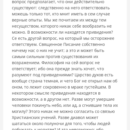
вопрос предполагает, что они действительно
существуют: следственно на него ответствовать
можешь только тот, кто мнит иметь в сем случае
верные опыты. Мы же почитаем их между тем
несуществом, которого никак себе вообразить не
можно. В возможности ли находятся привидения?
Се есть другой вопрос, на который мы осторожнее
ответствуем. Священное Писание собственно
ничему нас о них не учит; a это и может быть
самым сильным против существования их
возражением. Философия на сей вопрос не
ответствует; ибо она прежде знать хочет, что
разумеют под привидениями? Царство духов есть
вообще страна темная, и чего Бог не открыл нам об
оном, то лежит сокровенно в мраке густейшем. В
некотором смысле привидения находятся в
возможности, а в другом нет. Разве могут умершие
человеки покинуть небо, или ад, а сгнившие тела их
могилу? Этого никак не можно согласить со связью
Христианских учений. Разве диавол может
шататься около полуночи для того, чтобы людей
побуждать к молитве? И это невозможно; ибо