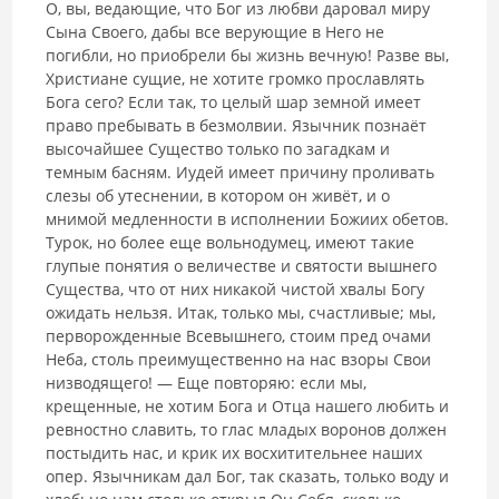
О, вы, ведающие, что Бог из любви даровал миру
Сына Своего, дабы все верующие в Него не
погибли, но приобрели бы жизнь вечную! Разве вы,
Христиане сущие, не хотите громко прославлять
Бога сего? Если так, то целый шар земной имеет
право пребывать в безмолвии. Язычник познаёт
высочайшее Существо только по загадкам и
темным басням. Иудей имеет причину проливать
слезы об утеснении, в котором он живёт, и о
мнимой медленности в исполнении Божиих обетов.
Турок, но более еще вольнодумец, имеют такие
глупые понятия о величестве и святости вышнего
Существа, что от них никакой чистой хвалы Богу
ожидать нельзя. Итак, только мы, счастливые; мы,
перворожденные Всевышнего, стоим пред очами
Неба, столь преимущественно на нас взоры Свои
низводящего! — Еще повторяю: если мы,
крещенные, не хотим Бога и Отца нашего любить и
ревностно славить, то глас младых воронов должен
постыдить нас, и крик их восхитительнее наших
опер. Язычникам дал Бог, так сказать, только воду и