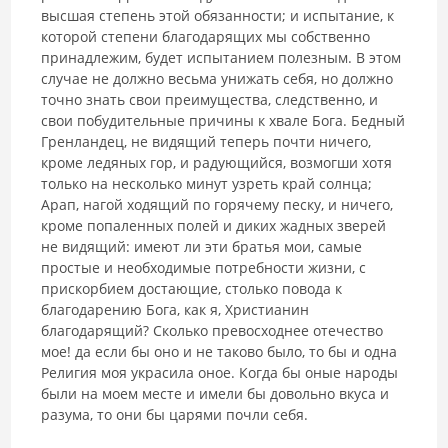
высшая степень этой обязанности; и испытание, к
которой степени благодарящих мы собственно
принадлежим, будет испытанием полезным. В этом
случае не должно весьма унижать себя, но должно
точно знать свои преимущества, следственно, и
свои побудительные причины к хвале Бога. Бедный
Гренландец, не видящий теперь почти ничего,
кроме ледяных гор, и радующийся, возмогши хотя
только на несколько минут узреть край солнца;
Арап, нагой ходящий по горячему песку, и ничего,
кроме попаленных полей и диких жадных зверей
не видящий: имеют ли эти братья мои, самые
простые и необходимые потребности жизни, с
прискорбием достающие, столько повода к
благодарению Бога, как я, Христианин
благодарящий? Сколько превосходнее отечество
мое! да если бы оно и не таково было, то бы и одна
Религия моя украсила оное. Когда бы оные народы
были на моем месте и имели бы довольно вкуса и
разума, то они бы царями почли себя.