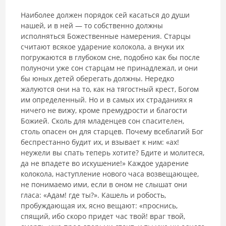
Наиболее должен порядок сей касаться до души
нашей, и в ней — то собственно должны
исполняться Божественные намерения. Старцы
считают всякое ударение колокола, а внуки их
погружаются в глубоком сне, подобно как бы после
полуночи уже сон старцам не принадлежал, и они
бы юных детей оберегать должны. Нередко
жалуются они на то, как на тягостный крест, Богом
им определенный. Но и в самых их страданиях я
ничего не вижу, кроме премудрости и благости
Божией. Сколь для младенцев сон спасителен,
столь опасен он для старцев. Почему всеблагий Бог
беспрестанно будит их, и взывает к ним: «ах!
неужели вы спать теперь хотите? Бдите и молитеся,
да не впадете во искушение!» Каждое ударение
колокола, наступление нового часа возвещающее,
не понимаемо ими, если в оном не слышат они
гласа: «Адам! где ты?». Кашель и робость,
пробуждающая их, ясно вещают: «проснись,
спящий, ибо скоро придет час твой! враг твой,