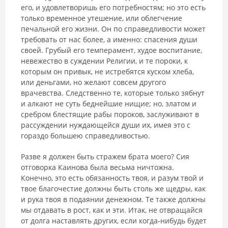
его, и удовлетворишь его потребностям; но это есть
только временное утешение, или облегчение
печальной его жизни. Он по справедливости может
требовать от нас более, а именно: спасения души
своей. Грубый его темперамент, худое воспитание,
невежество в суждении Религии, и те пороки, к
которым он привык, не истребятся куском хлеба,
или деньгами, но желают совсем другого
врачевства. Следственно те, которые только зябнут
и алкают не суть беднейшие нищие; но, златом и
сребром блестящие рабы пороков, заслуживают в
рассуждении нуждающейся души их, имея это с
гораздо большею справедливостью.
Разве я должен быть стражем брата моего? Сия
отговорка Каинова была весьма ничтожна.
Конечно, это есть обязанность твоя, и разум твой и
твое благочестие должны быть столь же щедры, как
и рука твоя в подаянии денежном. Те также должны
мы отдавать в рост, как и эти. Итак, не отвращайся
от долга наставлять других, если когда-нибудь будет