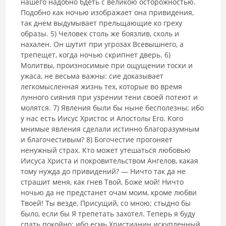
нашего надобно бдеть с великою осторожностью.
Подобно как ночью изображает она привидения,
так днем выдумывает прельщающие ко греху
образы. 5) Человек столь же боязлив, сколь и
нахален. Он шутит при угрозах Всевышнего, а
трепещет, когда ночью скрипнет дверь. 6)
Молитвы, произносимые при ощущении тоски и
ужаса, не весьма важны: сие доказывает
легкомысленная жизнь тех, которые во время
лунного сияния при узрении тени своей потеют и
молятся. 7) Явления были бы ныне бесполезны; ибо
у нас есть Иисус Христос и Апостолы Его. Кого
мнимые явления сделали истинно благоразумным
и благочестивым? 8) Богочестие прогоняет
ненужный страх. Кто может утешаться любовью
Иисуса Христа и покровительством Ангелов, какая
тому нужда до привидений? — Ничто так да не
страшит меня, как гнев Твой, Боже мой! Ничто
ночью да не предстанет очам моим, кроме любви
Твоей! Ты везде, Присущий, со мною; стыдно бы
было, если бы Я трепетать захотел. Теперь я буду
спать покойно; ибо есмь Христианин искупленный.