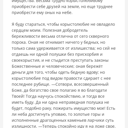
имущества. Весьма трудно корыстолюбивому
приобрести себе друзей на земле, но еще труднее
приобрести ему оных на небе.
Я буду стараться, чтобы корыстолюбие не овладело
сердцем моим. Полезная добродетель
бережливости весьма отлична от сего скверного
порока. Оная не отнимает ничего у бедных, но
только сама удерживается от излишества; но сей не
отдаешь ни одной полушки без прискорбия и
своекорыстия, и не стыдится преступать законы
Божественные и человеческие; оная бережёт
деньги для того, чтобы одеть бедную вдову; но
корыстолюбие под видом правости сдирает с нее
последнее рубище. ―Сотвори, всесовершенный
Боже, да богатство свое полагаю я во благодати
Твоей! Тогда научусь спокойствию, и тогда все
иметь буду. Да ни одна неправедная полушка не
будет, подобно раку, пожирать имущество мое! Есть
ли неба достигнуть уповаю, то золотые горы и
исполненные драгоценных каменьев ларчики суть
излишности. ―Теперь спокойно иду я на ложе свое.