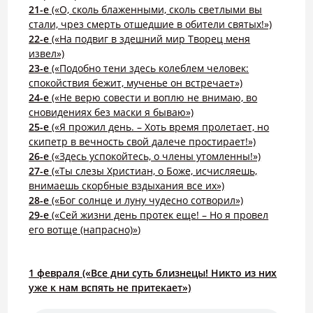
21-е
(«О, сколь блаженными, сколь светлыми вы
стали, чрез смерть отшедшие в обители святых!»)
22-е
(«На подвиг в здешний мир Творец меня
извел»)
23-е
(«Подобно тени здесь колеблем человек:
спокойствия бежит, мученье он встречает»)
24-е
(«Не верю совести и воплю не внимаю, во
сновидениях без маски я бываю»)
25-е
(«Я прожил день. – Хоть время пролетает, но
скипетр в вечность свой далече простирает!»)
26-е
(«Здесь успокойтесь, о члены утомленны!»)
27-е
(«Ты слезы Христиан, о Боже, исчисляешь,
внимаешь скорбные вздыхания все их»)
28-е
(«Бог солнце и луну чудесно сотворил»)
29-е
(«Сей жизни день протек еще! – Но я провел
его вотще (напрасно)»
)
1 февраля («Все дни суть близнецы! Никто из них
уже к нам вспять не притекает»)