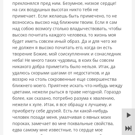
преклонялся пред ним. Безумное, низкое сердце!
на сих воздушных высотах никто тебя не
примечает. Если желаешь быть примечено, то не
возносись высоко над ближним твоим. Если я сам
над собою возмогу столько владычествовать, чтобы
высоко почитать каждого человека, то жизнь моя
будет иметь совсем иный образ. Да и для чего же
не должен я высоко почитать его, когда он есть
творение Божие, мой соискупленник и сонаследник
неба! Не много таких чудовищ, в коих бы совсем
никакого добра приметить было нельзя. Итак, да
удалюсь скорыми шагами от недостатков, и да
воззрю на столь сокровенные еще совершенства
ближнего моего. Приятнее искать что-нибудь между
цветами, нежели рыться в траве негодной. Гораздо
более, как сказано, потребно разума к хвалению,
нежели к хуле. Итак, я все обращу к лучшему, и
приобрету себе друзей. Есть ли какой-нибудь
человек позади меня, умалчивая о явных моих
пороках, замечает во мне похвальные свойства,
едва самому мне известные, то сердце мое