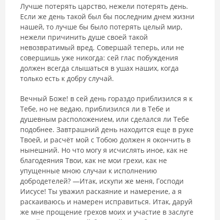
Лучше потерять царство, нежели потерять день.
Если же день такой был бы последним днем жизни
нашей, то лучше бы было потерять целый мир,
нежели причинить душе своей такой
невозвратимый вред. Совершай теперь, или не
совершишь уже никогда: сей глас побуждения
должен всегда слышаться в ушах наших, когда
только есть к добру случай.
Вечный Боже! в сей день гораздо приблизился я к
Тебе, но не ведаю, приблизился ли в Тебе и
душевным расположением, или сделался ли Тебе
подобнее. Завтрашний день находится еще в руке
Твоей, и расчёт мой с Тобою должен я окончить в
нынешний. Но что могу я исчислять иное, как не
благодеяния Твои, как не мои грехи, как не
упущенные мною случаи к исполнению
добродетелей? ―Итак, искупи же меня, Господи
Иисусе! Ты уважил раскаяние и намерение, а я
раскаиваюсь и намерен исправиться. Итак, даруй
же мне прощение грехов моих и участие в заслуге