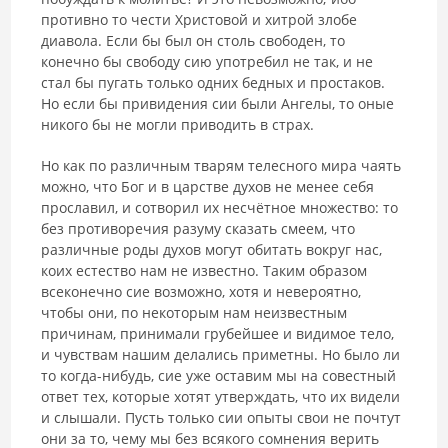
противно то чести Христовой и хитрой злобе
диавола. Если бы был он столь свободен, то
конечно бы свободу сию употребил не так, и не
стал бы пугать только одних бедных и простаков.
Но если бы привидения сии были Ангелы, то оные
никого бы не могли приводить в страх.
Но как по различным тварям телесного мира чаять
можно, что Бог и в царстве духов не менее себя
прославил, и сотворил их несчётное множество: то
без противоречия разуму сказать смеем, что
различные роды духов могут обитать вокруг нас,
коих естество нам не известно. Таким образом
всеконечно сие возможно, хотя и невероятно,
чтобы они, по некоторым нам неизвестным
причинам, принимали грубейшее и видимое тело,
и чувствам нашим делались приметны. Но было ли
то когда-нибудь, сие уже оставим мы на совестный
ответ тех, которые хотят утверждать, что их видели
и слышали. Пусть только сии опыты свои не почтут
они за то, чему мы без всякого сомнения верить