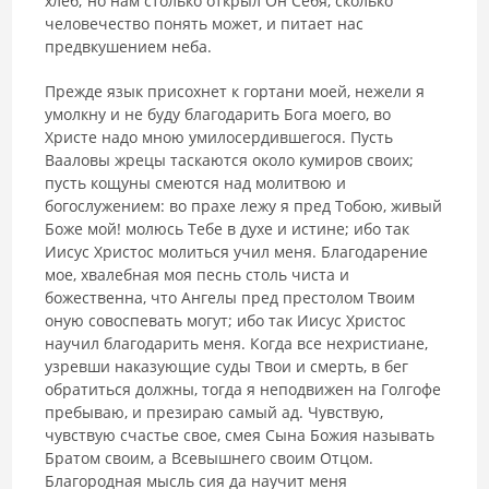
хлеб; но нам столько открыл Он Себя, сколько
человечество понять может, и питает нас
предвкушением неба.
Прежде язык присохнет к гортани моей, нежели я
умолкну и не буду благодарить Бога моего, во
Христе надо мною умилосердившегося. Пусть
Вааловы жрецы таскаются около кумиров своих;
пусть кощуны смеются над молитвою и
богослужением: во прахе лежу я пред Тобою, живый
Боже мой! молюсь Тебе в духе и истине; ибо так
Иисус Христос молиться учил меня. Благодарение
мое, хвалебная моя песнь столь чиста и
божественна, что Ангелы пред престолом Твоим
оную совоспевать могут; ибо так Иисус Христос
научил благодарить меня. Когда все нехристиане,
узревши наказующие суды Твои и смерть, в бег
обратиться должны, тогда я неподвижен на Голгофе
пребываю, и презираю самый ад. Чувствую,
чувствую счастье свое, смея Сына Божия называть
Братом своим, а Всевышнего своим Отцом.
Благородная мысль сия да научит меня