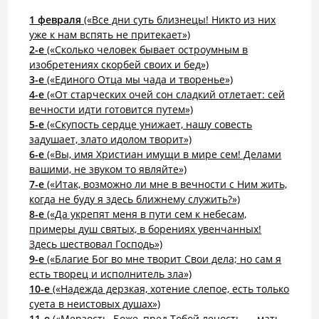
1 февраля
(«Все дни суть близнецы! Никто из них
уже к нам вспять не притекает»)
2-е
(«Сколько человек бывает остроумным в
изобретениях скорбей своих и бед»)
3-е
(«Единого Отца мы чада и творенье»)
4-е
(«От старческих очей сон сладкий отлетает: сей
вечности идти готовится путем»)
5-е
(«Скупость сердце унижает, нашу совесть
задушает, злато идолом творит»)
6-е
(«Вы, имя Христиан имущи в мире сем! Делами
вашими, не звуком то являйте»)
7-е
(«Итак, возможно ли мне в вечности с Ним жить,
когда не буду я здесь ближнему служить?»)
8-е
(«Да укрепят меня в пути сем к небесам,
примеры душ святых, в борениях увенчанных!
Здесь шествовал Господь»)
9-е
(«Благие Бог во мне творит Свои дела; но сам я
есть творец и исполнитель зла»)
10-е
(«Надежда дерзкая, хотение слепое, есть только
суета в неистовых душах»)
11-е
(«Мерзость, Боже, пред Тобой леность — мать