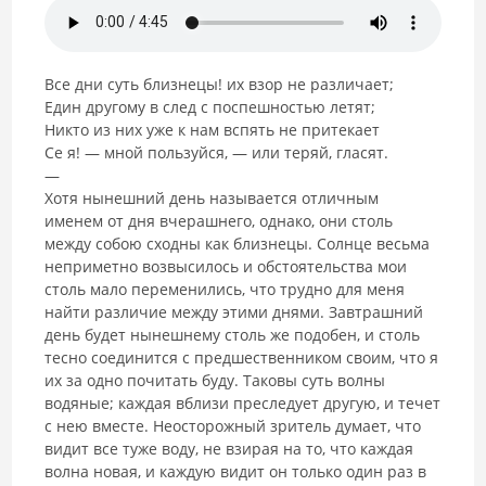
Все дни суть близнецы! их взор не различает;
Един другому в след с поспешностью летят;
Никто из них уже к нам вспять не притекает
Се я! — мной пользуйся, — или теряй, гласят.
—
Хотя нынешний день называется отличным
именем от дня вчерашнего, однако, они столь
между собою сходны как близнецы. Солнце весьма
неприметно возвысилось и обстоятельства мои
столь мало переменились, что трудно для меня
найти различие между этими днями. Завтрашний
день будет нынешнему столь же подобен, и столь
тесно соединится с предшественником своим, что я
их за одно почитать буду. Таковы суть волны
водяные; каждая вблизи преследует другую, и течет
с нею вместе. Неосторожный зритель думает, что
видит все туже воду, не взирая на то, что каждая
волна новая, и каждую видит он только один раз в