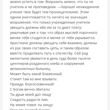
можно успеть в том. Возразить можно, что ты не
учитель и не проповедник. ―Хорошо! неожиданное
учение твое будет тем проницательнее. Этим
одним уничтожается то, ничего не значащее
возражение, что только учрежденные учители
увещать должны ибо им за то дают плату;
умалчивая уже о том, что образ мыслей порочного
менее тебя стыдится и менее от тебя укрывается.
Христиане должны увещать себя взаимно, должны
из рук своих составить цепь, и таким образом
вместе продолжать путь к отечеству. Сей род
милостыни уважится в день суда более тысячи
центнеров розданного хлеба и сооружения
великолепных больниц.
Может быть какой блаженный
Станет там ко мне взывать:
Прииди, благословенный!
С Богом вечно обитать!
Ты душе моей дал пищу
Сладость радости лия;
На земле помог ты нищу:
Грех отъял твой Судия!