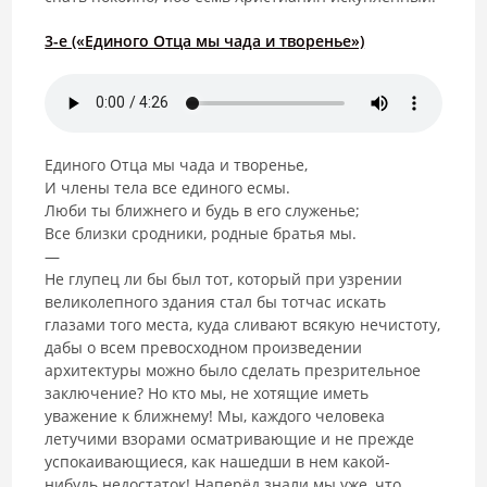
3-е («Единого Отца мы чада и творенье»)
Единого Отца мы чада и творенье,
И члены тела все единого есмы.
Люби ты ближнего и будь в его служенье;
Все близки сродники, родные братья мы.
—
Не глупец ли бы был тот, который при узрении
великолепного здания стал бы тотчас искать
глазами того места, куда сливают всякую нечистоту,
дабы о всем превосходном произведении
архитектуры можно было сделать презрительное
заключение? Но кто мы, не хотящие иметь
уважение к ближнему! Мы, каждого человека
летучими взорами осматривающие и не прежде
успокаивающиеся, как нашедши в нем какой-
нибудь недостаток! Наперёд знали мы уже, что