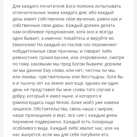
Для каждого почитателя Бога полезно испытывать
отличительные знаки каждого дня; ибо каждый
день имеет собственное свое мучение, равно как и
собственные свои дары. Каждый должен делать
нам особливое предложение, хотя оно и всегда
одно бывает, а именно: покайтесь и веруйте во
Евангелие! Но каждый из послов сих переменяет
побудительные свои причины, и говорит либо
ревностнее, громогласнее, или откровеннее, смотря
по тому, каковыми мы пред Богом бываем: держим
ли мы данное Ему слово, или нет; честны ли мы,
или лживы; чувствительны или бесстыдны. Хотя бы
я и тысячу лет на земле жил еще, однако ни один
день не представил бы мне снова того случая к
добру, который я имел ныне, и которого я
(умилосердись надо Мною, Боже мой!) уже навеки
лишился. Обстоятельства, связь наша с миром,
наше проницание и вкус: все сие с каждым днем
перемене подвержено. Каждый есть позорище
особливого вида. Каждый либо хвалит нас, или на
нас жалуется, если мы для себя погубили его.