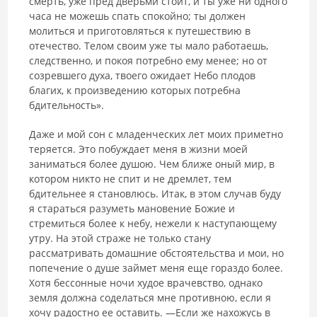
смерть, уже пред дверьми стоит, и ты уже ни одного
часа не можешь спать спокойно; ты должен
молиться и приготовляться к путешествию в
отечество. Телом своим уже ты мало работаешь,
следственно, и покоя потребно ему менее; но от
созревшего духа, твоего ожидает Небо плодов
благих, к произведению которых потребна
бдительность».
Даже и мой сон с младенческих лет моих приметно
теряется. Это побуждает меня в жизни моей
заниматься более душою. Чем ближе оный мир, в
котором никто не спит и не дремлет, тем
бдительнее я становлюсь. Итак, в этом случав буду
я стараться разуметь мановение Божие и
стремиться более к небу, нежели к наступающему
утру. На этой страже не только стану
рассматривать домашние обстоятельства и мои, но
попечение о душе займет меня еще гораздо более.
Хотя бессонные ночи худое врачевство, однако
земля должна соделаться мне противною, если я
хочу радостно ее оставить. ―Если же нахожусь в