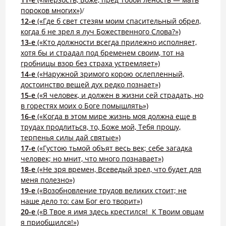
пороков многих»)
/
12-е
(«Где б свет стезям моим спасительный обрел,
когда б не зрел я луч Божественного Слова?»)
13-е
(«Кто должности всегда прилежно исполняет,
хотя бы и страдал под бременем своим, тот на
гробницы взор без страха устремляет»)
14-е
(«Наружной зримого корою ослепленный,
достоинство вещей дух редко познает»)
15-е
(«Я человек, и должен в жизни сей страдать, но
в горестях моих о Боге помышлять»)
16-е
(«Когда в этом мире жизнь моя должна еще в
трудах продлиться, то, Боже мой, Тебя прошу,
терпенья силы дай святые»)
17-е
(«Густою тьмой объят весь век; себе загадка
человек; но мнит, что много познавает»)
18-е
(«Не зря времен, Всеведый зрел, что будет для
меня полезно»)
19-е
(«Возобновление трудов великих стоит; не
наше дело то: сам Бог его творит»)
20-е
(«В Твое я имя здесь крестился! К Твоим овцам
я приобщился!»)