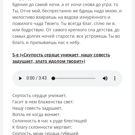
бдении до самой ночи, а от ночи снова до утра: то
Ты, Отче мой, беспрестанно же бдишь надо мною, и
милостиво взираешь на вздохи изнурённого и
пожилого чада Твоего. Ты всегда благ, сплю ли я,
или бодрствую. От самого крепкого сна детства, до
самых долгих ночей старости, все устрояешь Ты во
благо, и призываешь нас к небу.
5-е («Скупость сердце унижает, нашу совесть
задушает, злато идолом творит»)
Скупость сердце унижает,
Гасит в нем блаженства свет;
Нашу совесть задушает,
Вопль ее когда вонмет.
Склонность в нас к руде блестящей
К благу склонности мертвит;
Скупость, мрак сердца губящей,