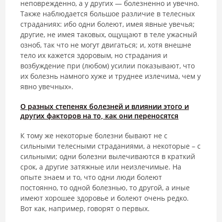
неповрежденно, а у других — болезненно и увечно.
Также наблюдается большое различие в телесных
страданиях: ибо одни болеют, имея явные увечья;
другие, не имея таковых, ощущают в теле ужасный
озноб, так что не могут двигаться; и, хотя внешне
тело их кажется здоровым, но страдания и
возбуждение при (любом) усилии показывают, что
их болезнь намного хуже и труднее излечима, чем у
явно увечных».
О разных степенях болезней и влиянии этого и
других факторов на то, как они переносятся
К тому же некоторые болезни бывают не с
сильными телесными страданиями, а некоторые – с
сильными; одни болезни вылечиваются в краткий
срок, а другие затяжные или неизлечимые. На
опыте знаем и то, что одни люди болеют
постоянно, то одной болезнью, то другой, а иные
имеют хорошее здоровье и болеют очень редко.
Вот как, например, говорят о первых.