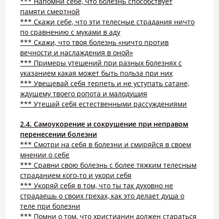
*** Напомни себе, что болезнь способствует
памяти смертной
*** Скажи себе, что эти телесные страдания ничто
по сравнению с муками в аду
*** Скажи, что твоя болезнь «ничто против
вечности и наслаждения в оной»
*** Примеры утешений при разных болезнях с
указанием какая может быть польза при них
*** Увещевай себя терпеть и не уступать сатане,
ждущему твоего ропота и малодушия
*** Утешай себя естественными рассуждениями
2
.4. Самоукорение и сокрушение при неправом
перенесении болезни
*** Смотри на себя в болезни и смиряйся в своем
мнении о себе
*** Сравни свою болезнь с более тяжким телесным
страданием кого-то и укори себя
*** Укоряй себя в том, что ты так духовно не
страдаешь о своих грехах, как это делает душа о
теле при болезни
*** Помни о том, что христианин должен стараться