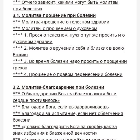
*** Отчего зависит, какими могут быть молитвы
при болезнях
3.1. Молитва-прошение при болезни
*** Молитва-прошение о телесном здравии
*** Молитвы с прошением о духовном
**** 1. Прося о телесном, нужно тут же просить и о
духовном здравии
**** 2. Молитва о вручении себя и близких в волю
Божию
**** 3. Во время болезни надо просить о прощении
грехов
**** 4. Прошение о правом перенесении болезни
3.2. Молитва-благодарение при болезни
*** О благодарении Бога за болезнь «хотя бы и
сердце противилось»
*** Благодари Бога, если выздоравливаешь
*** Благодари за испытание, если нет облегчения
болезни
*** «Должно благодарить Бога за скорби, как за
знак избрания к блаженной вечности»
*** «Должен открыться пред Богом, признавать