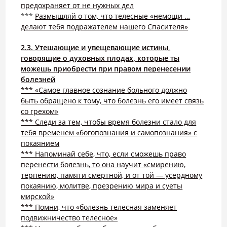
предохраняет от не нужных дел
***
Размышляй о том, что телесные «немощи …
делают тебя подражателем нашего Спасителя»
2.3. Утешающие и увещевающие истины,
говорящие о духовных плодах, которые ты
можешь приобрести при правом перенесении
болезней
*** «Самое главное сознание больного должно
быть обращено к тому, что болезнь его имеет связь
со грехом»
*** Следи за тем, чтобы время болезни стало для
тебя временем «богопознания и самопознания» с
покаянием
*** Напоминай себе, что, если сможешь право
перенести болезнь, то она научит «смирению,
терпению, памяти смертной, и от той — усердному
покаянию, молитве, презрению мира и суеты
мирской»
*** Помни, что «болезнь телесная заменяет
подвижничество телесное»