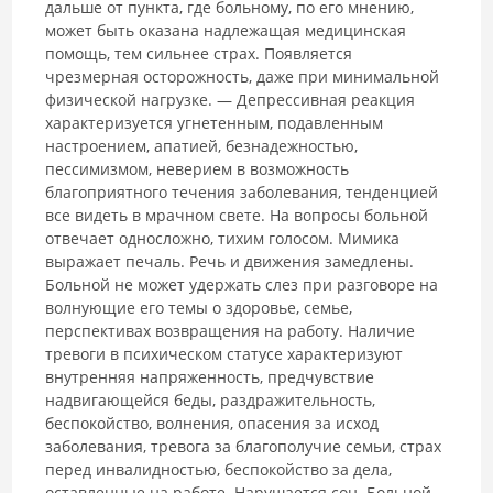
дальше от пункта, где больному, по его мнению,
может быть оказана надлежащая медицинская
помощь, тем сильнее страх. Появляется
чрезмерная осторожность, даже при минимальной
физической нагрузке. — Депрессивная реакция
характеризуется угнетенным, подавленным
настроением, апатией, безнадежностью,
пессимизмом, неверием в возможность
благоприятного течения заболевания, тенденцией
все видеть в мрачном свете. На вопросы больной
отвечает односложно, тихим голосом. Мимика
выражает печаль. Речь и движения замедлены.
Больной не может удержать слез при разговоре на
волнующие его темы о здоровье, семье,
перспективах возвращения на работу. Наличие
тревоги в психическом статусе характеризуют
внутренняя напряженность, предчувствие
надвигающейся беды, раздражительность,
беспокойство, волнения, опасения за исход
заболевания, тревога за благополучие семьи, страх
перед инвалидностью, беспокойство за дела,
оставленные на работе. Нарушается сон. Больной