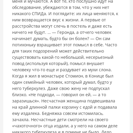
меня и мучаются. А вот те, кто послушно идут на
обследование, убеждаются в том, что у них нет
никакого СПИДа. И поглядите: их лица меняются, к
ним возвращается вкус к жизни. А первые от
расстройства могут слечь в постель и даже есть
ничего не будут. … — Геронда, а отчего человек
начинает думать, будто бы он болен? — Он сам
потихоньку взращивает этот помысл в себе. Часто
для таких подозрений может действительно
существовать какой-то небольшой, несерьезный
повод (используя который), помысл внушает
человеку что-то еще и раздувает из мухи слона.
Когда я жил в монастыре Стомион, в Конице был
один семейный человек, который думал, будто у
него туберкулез. Даже свою жену не подпускал
близко. «Не подходи, — говорил он ей, — а то
заразишься». Несчастная женщина подвешивала
на край длинной палки корзину с едой и подавала
ему издалека. Бедняжка совсем истомилась,
зачахла. Несчастные дети смотрели на своего
«чахоточного» отца издали, а у него на самом деле
никакого туберкулеза и в помине не было. Дело