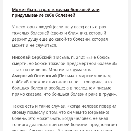
Может быть страх тяжелых болезней или
придумывание себе болезней
У некоторых людей (если не у всех) есть страх
тяжелых болезней (своих и ближних), который
держит душу еще до какой-то болезни, которая
может и не случиться.
Николай Сербский
(Письма, п. 242): ««Не боюсь
смерти, но боюсь тяжелой предсмертной болезни!»
– так ты пишешь. Многие так думают».
Амвросий Оптинский
(Письма к мирским лицам,
п.46): «В прежних письмах ты не … говорила, что
боишься болезни вообще; а в последнем письме
прямо сказала, что боишься болезни рака в груди».
Также есть и такие случаи, «когда человек поверил
своему помыслу о том, что он чем-то (серьезно)
болен». Это может быть, когда человек, не зная
точного диагноза при своей болезни, предполагает
худшее. Думаю, каждый замечал то, как в его уме