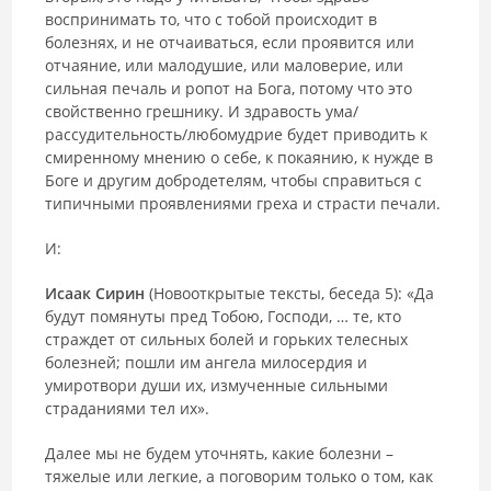
воспринимать то, что с тобой происходит в
болезнях, и не отчаиваться, если проявится или
отчаяние, или малодушие, или маловерие, или
сильная печаль и ропот на Бога, потому что это
свойственно грешнику. И здравость ума/
рассудительность/любомудрие будет приводить к
смиренному мнению о себе, к покаянию, к нужде в
Боге и другим добродетелям, чтобы справиться с
типичными проявлениями греха и страсти печали.
И:
Исаак Сирин
(Новооткрытые тексты, беседа 5): «Да
будут помянуты пред Тобою, Господи, … те, кто
страждет от сильных болей и горьких телесных
болезней; пошли им ангела милосердия и
умиротвори души их, измученные сильными
страданиями тел их».
Далее мы не будем уточнять, какие болезни –
тяжелые или легкие, а поговорим только о том, как