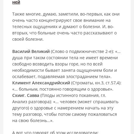
ней
Также многие, думаю, заметили, во-первых, как они
очень часто концентрируют свое внимание на
телесных ощущениях и думают о болезни. И, во-
вторых, что больные очень часто рассказывают о
своей болезни.
Василий Великий
(Слово о подвижничестве 2-е): «…
душа при таком состоянии тела не имеет времени
свободно возводить взоры горе, но по всей
необходимости бывает занята ощущением боли и
ослабевает, подавляемая злостраданием тела».
Климент Александрийский
(Строматы, кн.3, ст.57,4):
«… больным, постоянно говорящим о здоровье».
Схииг. Савва
(Плоды истинного покаяния, гл.
Анализ разговора): «… человек (может спрашивать
другого) о здоровье с намере­нием начать на эту
тему разговор, чтобы потом самому пожаловаться
на свою болезнь…».
А вот что говорят об этом исследователи: