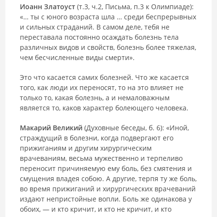
Иоанн Златоуст
(т.3, ч.2, Письма, п.3 к Олимпиаде):
«… ты с юного возраста шла … среди беспрерывных
и сильных страданий. В самом деле, тебя не
переставала постоянно осаждать болезнь тела
различных видов и свойств, болезнь более тяжелая,
чем бесчисленные виды смерти».
Это что касается самих болезней. Что же касается
того, как люди их переносят, то на это влияет не
только то, какая болезнь, а и немаловажным
является то, каков характер болеющего человека.
Макарий Великий
(Духовные беседы, б. 6): «Иной,
страждущий в болезни, когда подвергают его
прижиганиям и другим хирургическим
врачеваниям, весьма мужественно и терпеливо
переносит причиняемую ему боль, без смятения и
смущения владея собою. А другие, терпя ту же боль,
во время прижиганий и хирургических врачеваний
издают непристойные вопли. Боль же одинакова у
обоих, — и кто кричит, и кто не кричит, и кто