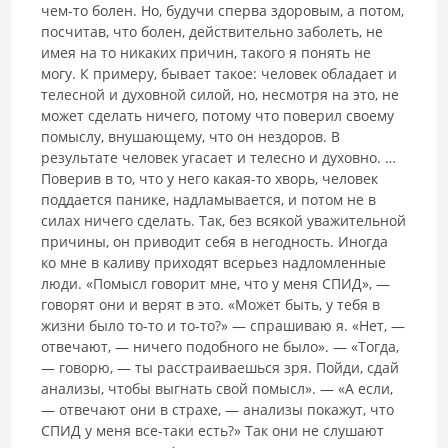
чем-то болен. Но, будучи сперва здоровым, а потом,
посчитав, что болен, действительно заболеть, не
имея на то никаких причин, такого я понять не
могу. К примеру, бывает такое: человек обладает и
телесной и духовной силой, но, несмотря на это, не
может сделать ничего, потому что поверил своему
помыслу, внушающему, что он нездоров. В
результате человек угасает и телесно и духовно. …
Поверив в то, что у него какая-то хворь, человек
поддается панике, надламывается, и потом не в
силах ничего сделать. Так, без всякой уважительной
причины, он приводит себя в негодность. Иногда
ко мне в каливу приходят всерьез надломленные
люди. «Помысл говорит мне, что у меня СПИД», —
говорят они и верят в это. «Может быть, у тебя в
жизни было то-то и то-то?» — спрашиваю я. «Нет, —
отвечают, — ничего подобного не было». — «Тогда,
— говорю, — ты расстраиваешься зря. Пойди, сдай
анализы, чтобы выгнать свой помысл». — «А если,
— отвечают они в страхе, — анализы покажут, что
СПИД у меня все-таки есть?» Так они не слушают