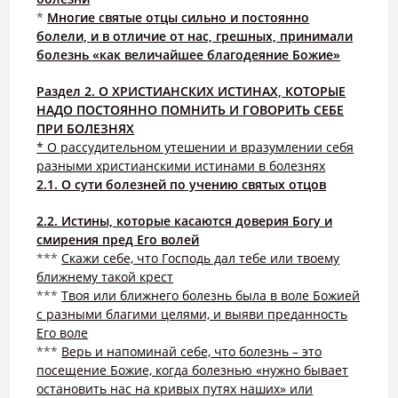
*
Многие святые отцы сильно и постоянно
болели, и в отличие от нас, грешных, принимали
болезнь «как величайшее благодеяние Божие»
Раздел 2. О ХРИСТИАНСКИХ ИСТИНАХ, КОТОРЫЕ
НАДО ПОСТОЯННО ПОМНИТЬ И ГОВОРИТЬ СЕБЕ
ПРИ БОЛЕЗНЯХ
* О рассудительном утешении и вразумлении себя
разными христианскими истинами в болезнях
2.1. О сути болезней по учению святых отцов
2.2. Истины, которые касаются доверия Богу и
смирения пред Его волей
***
Скажи себе, что Господь дал тебе или твоему
ближнему такой крест
***
Твоя или ближнего болезнь была в воле Божией
с разными благими целями, и выяви преданность
Его воле
***
Верь и напоминай себе, что болезнь – это
посещение Божие, когда болезнью «нужно бывает
остановить нас на кривых путях наших» или