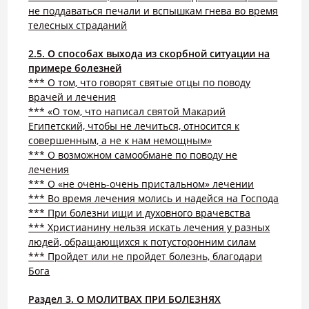
не поддаваться печали и вспышкам гнева во время
телесных страданий
2.5. О способах выхода из скорбной ситуации на
примере болезней
*** О том, что говорят святые отцы по поводу
врачей и лечения
*** «О том, что написал святой Макарий
Египетский, чтобы не лечиться, относится к
совершенным, а не к нам немощным»
*** О возможном самообмане по поводу не
лечения
*** О «не очень-очень пристальном» лечении
*** Во время лечения молись и надейся на Господа
*** При болезни ищи и духовного врачевства
*** Христианину нельзя искать лечения у разных
людей, обращающихся к потусторонним силам
*** Пройдет или не пройдет болезнь, благодари
Бога
Раздел 3. О МОЛИТВАХ ПРИ БОЛЕЗНЯХ