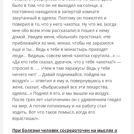
было в том, что он не выходил на солнце, а
постоянно находился в запертой комнате
закутанный в одеяла. Поэтому он пожелтел и
поверил в то, что у него чахотка. Ну что же, (когда
мне обо всем этом рассказали) я пошел к нему
домой. Увидев меня, «больной» простонал: «Не
приближайся ко мне, монах, чтобы не заразился
еще и ты… Ведь к тебе в монастырь приходят
люди… Видишь, совсем меня чахотка скрутила…» —
«Да кто тебе сказал, дурачок, что у тебя чахотка?» —
спросил я. …. «Чем я там заражусь! Ведь у тебя
ничего нет! … Давай поднимайся, пойдем на
воздух!» — ответил я ему и, повернувшись к его
жене, сказал: «Выбрасывай все эти лекарства,
одеяла…» Поднял я его, и мы вышли на воздух.
После трех лет «заточения» он с удивлением глядел
на мир. А потом потихоньку и на работу стал
ходить. Вот что такое помысл, когда его
взрастишь!».
При болезни человек сосредоточен на мыслях о