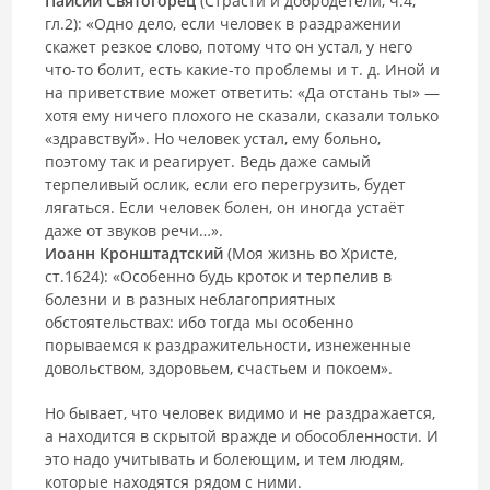
Паисий Святогорец
(Страсти и добродетели, ч.4,
гл.2): «Одно дело, если че­ловек в раздражении
скажет резкое слово, потому что он устал, у него
что-то болит, есть какие-то проблемы и т. д. Иной и
на приветствие может ответить: «Да от­стань ты» —
хотя ему ничего плохого не сказали, ска­зали только
«здравствуй». Но человек устал, ему больно,
поэтому так и реагирует. Ведь даже самый
терпеливый ослик, если его перегрузить, будет
лягаться. Если человек болен, он иногда устаёт
даже от звуков речи…».
Иоанн Кронштадтский
(Моя жизнь во Христе,
ст.1624): «Особенно будь кроток и терпелив в
болезни и в разных неблагоприятных
обстоятельствах: ибо тогда мы особенно
порываемся к раздражительности, изнеженные
довольством, здоровьем, счастьем и покоем».
Но бывает, что человек видимо и не раздражается,
а находится в скрытой вражде и обособленности. И
это надо учитывать и болеющим, и тем людям,
которые находятся рядом с ними.