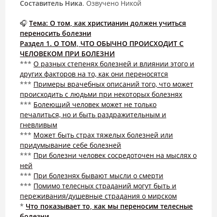
Составитель Ника
. Озвучено Никой
🎧
Тема: О том, как христианин должен учиться
переносить болезни
Раздел 1. О ТОМ, ЧТО ОБЫЧНО ПРОИСХОДИТ С
ЧЕЛОВЕКОМ ПРИ БОЛЕЗНИ
***
О разных степенях болезней и влиянии этого и
других факторов на то, как они переносятся
***
Примеры врачебных описаний того, что может
происходить с людьми при некоторых болезнях
***
Болеющий человек может не только
печалиться, но и быть раздражительным и
гневливым
***
Может быть страх тяжелых болезней или
придумывание себе болезней
***
При болезни человек сосредоточен на мыслях о
ней
***
При болезнях бывают мысли о смерти
***
Помимо телесных страданий могут быть и
переживания/душевные страдания о мирском
*
Что показывает то, как мы переносим телесные
болезни