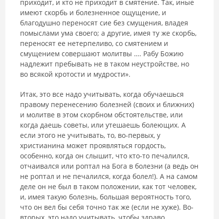
приходит, и кто не приходит в смятение. Так, иные
имеют скорбь и болезненное ощущение, и
благодушно переносят сие без смущения, владея
помыслами ума своего; а другие, имея ту же скорбь,
переносят ее нетерпеливо, со смятением и
смущением совершают молитвы …. Рабу Божию
надлежит пребывать не в таком неустройстве, но
во всякой кротости и мудрости».
Итак, это все надо учитывать, когда обучаешься
правому перенесению болезней (своих и ближних)
и молитве в этом скорбном обстоятельстве, или
когда даешь советы, или утешаешь болеющих. А
если этого не учитывать, то, во-первых, у
христианина может проявляться гордость,
особенно, когда он слышит, что кто-то печалился,
отчаивался или роптал на Бога в болезни (а ведь он
не роптал и не печалился, когда болел!). А на самом
деле он не был в таком положении, как тот человек,
и, имея такую болезнь, большая вероятность того,
что он вел бы себя точно так же (если не хуже). Во-
вторых, это надо учитывать, чтобы здраво