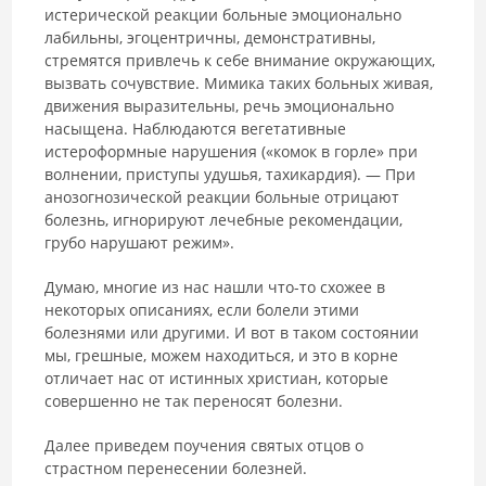
истерической реакции больные эмоционально
лабильны, эгоцентричны, демонстративны,
стремятся привлечь к себе внимание окружающих,
вызвать сочувствие. Мимика таких больных живая,
движения выразительны, речь эмоционально
насыщена. Наблюдаются вегетативные
истероформные нарушения («комок в горле» при
волнении, приступы удушья, тахикардия). — При
анозогнозической реакции больные отрицают
болезнь, игнорируют лечебные рекомендации,
грубо нарушают режим».
Думаю, многие из нас нашли что-то схожее в
некоторых описаниях, если болели этими
болезнями или другими. И вот в таком состоянии
мы, грешные, можем находиться, и это в корне
отличает нас от истинных христиан, которые
совершенно не так переносят болезни.
Далее приведем поучения святых отцов о
страстном перенесении болезней.