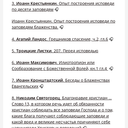
3.
Иоанн Крестьянкин
. Опыт построения исповеди
по десяти заповедям
🎧
Иоанн Крестьянкин. Опыт построения исповеди по
заповедям блаженства.
🎧
4.
Агапий Ландос
. Грешников спасение, ч.2, гл.6
🎧
5.
Троицкие Листки
. 207. Перед исповедью
6.
Иоанн Максимович
. Илиотропион или
Сообразование с Божественной Волей, кн.1 гл.4
🎧
7.
Иоанн Кронштадтский
. Беседы о Блаженствах
Евангельских
🎧
8.
Никодим Святогорец
. Благонравие христиан …
Слово 13, в котором речь идет об обязанности
христиан соблюдать все заповеди Господа и о том,
какие блага получают соблюдающие заповеди и
какой вред и великие несчастья причиняют себе
нарушители Христовых повелений
🎧