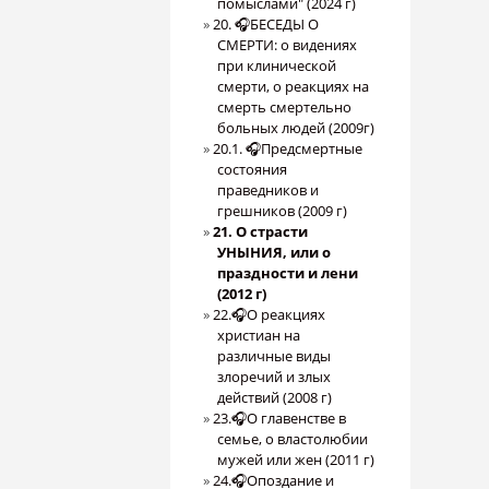
помыслами" (2024 г)
20. 🎧БЕСЕДЫ О
СМЕРТИ: о видениях
при клинической
смерти, о реакциях на
смерть смертельно
больных людей (2009г)
20.1. 🎧Предсмертные
состояния
праведников и
грешников (2009 г)
21. О страсти
УНЫНИЯ, или о
праздности и лени
(2012 г)
22.🎧О реакциях
христиан на
различные виды
злоречий и злых
действий (2008 г)
23.🎧О главенстве в
семье, о властолюбии
мужей или жен (2011 г)
24.🎧Опоздание и