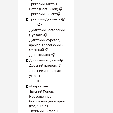
Григорий, Митр. С.-
Петер.(Постников) 🎧
Григорий Синаит🎧
Григорий Дьяченко🎧
―― «Д» ――
Димитрий Ростовский
(Туптало)🎧
Дмитрий (Муретов),
архиеп. Херсонский и
Одесский 🎧
Дорофей авва🎧
Дорофей свщ.инок🎧
Древний патерик 🎧
Древние иноческие
уставы
―― «Е» ――
«Евергетин»
Евгений Попов.
Нравственное
богословие для мирян
(изд. 1901 г.)
Евфимий Зигабен