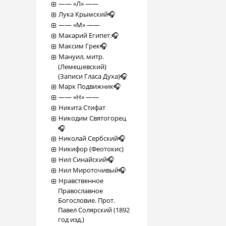
―― «Л» ――
Лука Крымский🎧
―― «М» ――
Макарий Египет.🎧
Максим Грек🎧
Мануил, митр.
(Лемешевский)
(Записи Гласа Духа)🎧
Марк Подвижник🎧
―― «Н» ――
Никита Стифат
Никодим Святогорец
🎧
Николай Сербский🎧
Никифор (Феотокис)
Нил Синайский🎧
Нил Мироточивый🎧
Нравственное
Православное
Богословие. Прот.
Павел Солярский (1892
год изд.)