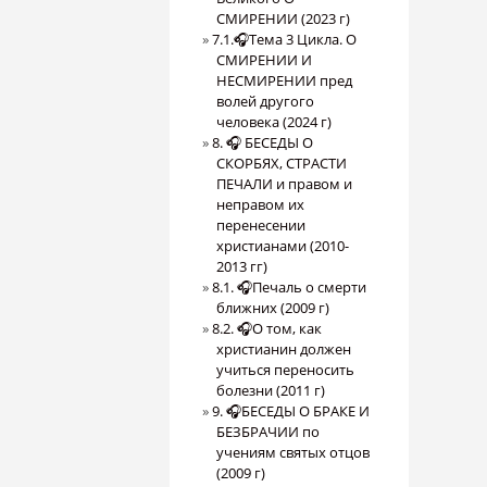
СМИРЕНИИ (2023 г)
7.1.🎧Тема 3 Цикла. О
СМИРЕНИИ И
НЕСМИРЕНИИ пред
волей другого
человека (2024 г)
8. 🎧 БЕСЕДЫ О
СКОРБЯХ, СТРАСТИ
ПЕЧАЛИ и правом и
неправом их
перенесении
христианами (2010-
2013 гг)
8.1. 🎧Печаль о смерти
ближних (2009 г)
8.2. 🎧О том, как
христианин должен
учиться переносить
болезни (2011 г)
9. 🎧БЕСЕДЫ О БРАКЕ И
БЕЗБРАЧИИ по
учениям святых отцов
(2009 г)