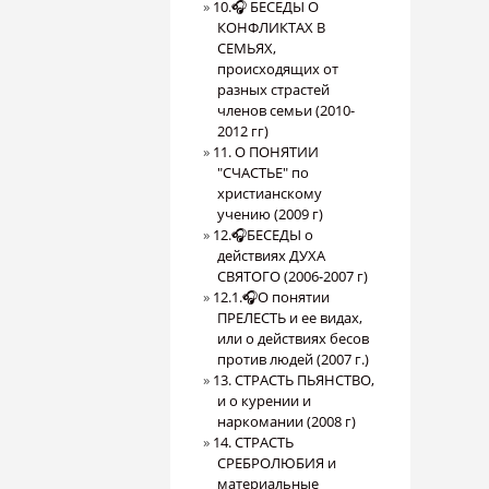
10.🎧 БЕСЕДЫ О
КОНФЛИКТАХ В
СЕМЬЯХ,
происходящих от
разных страстей
членов семьи (2010-
2012 гг)
11. О ПОНЯТИИ
"СЧАСТЬЕ" по
христианскому
учению (2009 г)
12.🎧БЕСЕДЫ о
действиях ДУХА
СВЯТОГО (2006-2007 г)
12.1.🎧О понятии
ПРЕЛЕСТЬ и ее видах,
или о действиях бесов
против людей (2007 г.)
13. СТРАСТЬ ПЬЯНСТВО,
и о курении и
наркомании (2008 г)
14. СТРАСТЬ
СРЕБРОЛЮБИЯ и
материальные