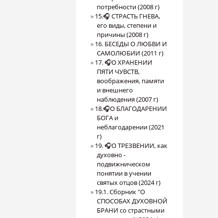
потребности (2008 г)
15.🎧 СТРАСТЬ ГНЕВА,
его виды, степени и
причины (2008 г)
16. БЕСЕДЫ О ЛЮБВИ И
САМОЛЮБИИ (2011 г)
17. 🎧О ХРАНЕНИИ
ПЯТИ ЧУВСТВ,
воображения, памяти
и внешнего
наблюдения (2007 г)
18.🎧О БЛАГОДАРЕНИИ
БОГА и
неблагодарении (2021
г)
19. 🎧О ТРЕЗВЕНИИ, как
духовно -
подвижническом
понятии в учении
святых отцов (2024 г)
19.1. Сборник "О
СПОСОБАХ ДУХОВНОЙ
БРАНИ со страстными