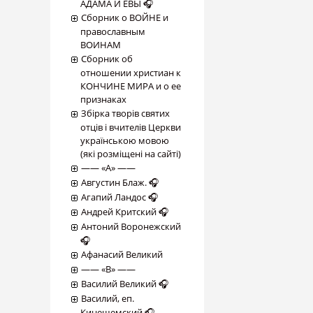
АДАМА И ЕВЫ 🎧
Сборник о ВОЙНЕ и
православным
ВОИНАМ
Сборник об
отношении христиан к
КОНЧИНЕ МИРА и о ее
признаках
Збірка творів святих
отців і вчителів Церкви
українською мовою
(які розміщені на сайті)
―― «А» ――
Августин Блаж. 🎧
Агапий Ландос 🎧
Андрей Критский 🎧
Антоний Воронежский
🎧
Афанасий Великий
―― «В» ――
Василий Великий 🎧
Василий, еп.
Кинешемский 🎧