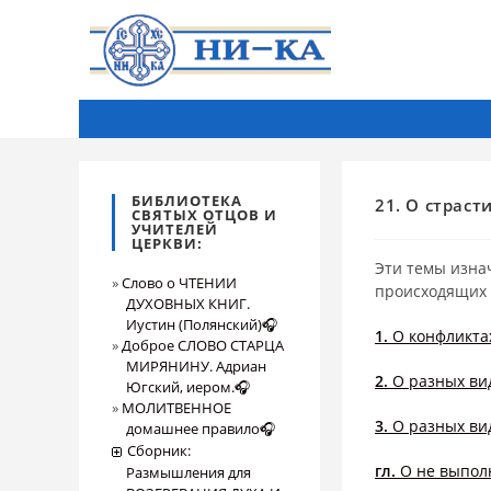
БИБЛИОТЕКА
21. О страст
СВЯТЫХ ОТЦОВ И
УЧИТЕЛЕЙ
ЦЕРКВИ:
Эти темы изна
Слово о ЧТЕНИИ
происходящих 
ДУХОВНЫХ КНИГ.
Иустин (Полянский)🎧
1.
О конфликта
Доброе СЛОВО СТАРЦА
МИРЯНИНУ. Адриан
2.
О разных ви
Югский, иером.🎧
МОЛИТВЕННОЕ
3.
О разных ви
домашнее правило🎧
Сборник:
гл.
О не выпол
Размышления для