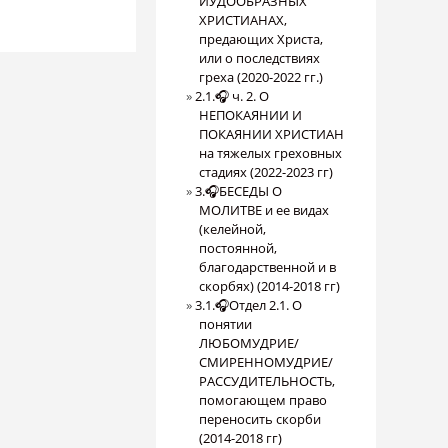
ИУДООБРАЗНЫХ
ХРИСТИАНАХ,
предающих Христа,
или о последствиях
греха (2020-2022 гг.)
2.1.🎧 ч. 2. О
НЕПОКАЯНИИ И
ПОКАЯНИИ ХРИСТИАН
на тяжелых греховных
стадиях (2022-2023 гг)
3.🎧БЕСЕДЫ О
МОЛИТВЕ и ее видах
(келейной,
постоянной,
благодарственной и в
скорбях) (2014-2018 гг)
3.1.🎧Отдел 2.1. О
понятии
ЛЮБОМУДРИЕ/
СМИРЕННОМУДРИЕ/
РАССУДИТЕЛЬНОСТЬ,
помогающем право
переносить скорби
(2014-2018 гг)