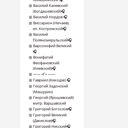
Василий Каневский
(Богдашевский)🎧
Василий Нордов 🎧
Виссарион (Нечаев),
еп. Костромской🎧
Василий
Поляномерульский🎧
Варсонофий Великий
🎧
Вонифатий
Феофановский
(Киевский)🎧
―― «Г» ――
Гавриил (Кикодзе) 🎧
Георгий Задонский
(Машурин)
Георгий (Ярошевский)
митр. Варшавский
Григорий Богослов🎧
Григорий Великий
(Двоеслов)🎧
Григорий Нисский🎧