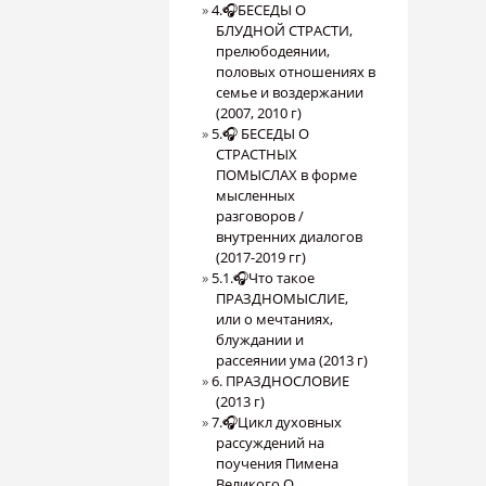
4.🎧БЕСЕДЫ О
БЛУДНОЙ СТРАСТИ,
прелюбодеянии,
половых отношениях в
семье и воздержании
(2007, 2010 г)
5.🎧 БЕСЕДЫ О
СТРАСТНЫХ
ПОМЫСЛАХ в форме
мысленных
разговоров /
внутренних диалогов
(2017-2019 гг)
5.1.🎧Что такое
ПРАЗДНОМЫСЛИЕ,
или о мечтаниях,
блуждании и
рассеянии ума (2013 г)
6. ПРАЗДНОСЛОВИЕ
(2013 г)
7.🎧Цикл духовных
рассуждений на
поучения Пимена
Великого О