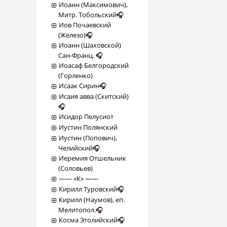
Иоанн (Максимович),
Митр. Тобольский🎧
Иов Почаевский
(Железо)🎧
Иоанн (Шаховской)
Сан-Франц. 🎧
Иоасаф Белгородский
(Горленко)
Исаак Сирин🎧
Исаия авва (Скитский)
🎧
Исидор Пелусиот
Иустин Полянский
Иустин (Попович),
Челийский🎧
Иеремия Отшельник
(Соловьев)
―― «К» ――
Кирилл Туровский🎧
Кирилл (Наумов), еп.
Мелитопол.🎧
Косма Этолийский🎧