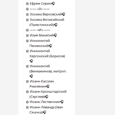
Ефрем Сирин🎧
―― «З» ――
Зосима Верховский🎧
Зосима Фотикийский
(Палестинский)🎧
―― «И» ――
Илия Минятий🎧
Иннокентий
Пензенский🎧
Иннокентий
Херсонский (Борисов)
🎧
Иннокентий
(Вениаминов), митроп.
🎧
Иоанн Кассиан
Римлянин🎧
Иоанн Кронштадтский
(Сергиев)🎧
Иоанн Лествичник🎧
Иоанн Леванда (Іван
Сікачка)🎧