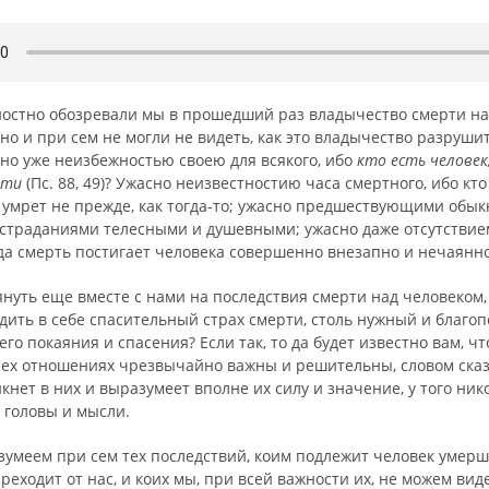
ностно обозревали мы в прошедший раз владычество смерти н
но и при сем не могли не видеть, как это владычество разруши
сно уже неизбежностью своею для всякого, ибо
кто есть челове
ерти
(Пс. 88, 49)? Ужасно неизвестностию часа смертного, ибо кт
н умрет не прежде, как тогда-то; ужасно предшествующими обы
 страданиями телесными и душевными; ужасно даже отсут­ствие
гда смерть постигает человека совершенно внезапно и нечаянно
януть еще вместе с нами на последствия смерти над человеком,
дить в себе спасительный страх смерти, столь нужный и благо
его покаяния и спасения? Если так, то да бу­дет известно вам, ч
сех отношениях чрезвычайно важны и решительны, словом сказа
икнет в них и выразумеет вполне их силу и зна­чение, у того ник
 головы и мысли.
умеем при сем тех последствий, коим под­лежит человек умерш
преходит от нас, и коих мы, при всей важности их, не можем виде