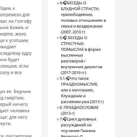
4.🎧БЕСЕДЫ О
Эдем, к
БЛУДНОЙ СТРАСТИ,
рогремело для
прелюбодеянии,
половых отношениях в
вас на Голгофу
семье и воздержании
Сына Божия, и
(2007, 2010 г)
смерте, жало,
5.🎧 БЕСЕДЫ О
бище к усопшим
СТРАСТНЫХ
 ожидает
ПОМЫСЛАХ в форме
оследнему одру
мысленных
жна будет
разговоров /
 излишне, если
внутренних диалогов
силу и все
(2017-2019 гг)
5.1.🎧Что такое
ПРАЗДНОМЫСЛИЕ,
или о мечтаниях,
дах ее. Бедным
блуждании и
д смер­тию,
рассеянии ума (2013 г)
торый ничего
6. ПРАЗДНОСЛОВИЕ
дает че­ловека
(2013 г)
ище: для него
7.🎧Цикл духовных
мерти.
рассуждений на
поучения Пимена
ти, рассмотрим,
Великого О