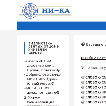
БИБЛИОТЕКА
🎧 Беседы о 
СВЯТЫХ ОТЦОВ И
УЧИТЕЛЕЙ
ЦЕРКВИ:
ПЕРЕЙТИ
на гл
Слово о ЧТЕНИИ
ДУХОВНЫХ КНИГ.
(Источник озву
Иустин (Полянский)🎧
Доброе СЛОВО СТАРЦА
🎧
СЛОВО
О С
МИРЯНИНУ. Адриан
🎧
СЛОВО
О С
Югский, иером.🎧
🎧
СЛОВО
О Т
МОЛИТВЕННОЕ
🎧
СЛОВО
О П
домашнее правило🎧
🎧
СЛОВО
О П
Сборник:
Размышления для
🎧
СЛОВО
О Т