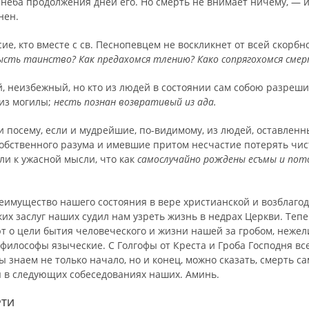
т неба продолжения дней его. Но смерть не внимает ничему, — 
нен.
сие, кто вместе с св. Песнопевцем не вос­кликнет от всей скорб
бысть таинство? Как предахомся тлению? Како сопрягохомся сме
, неизбежный, но кто из людей в состоянии сам собою разреши
 из могилы;
несть познан возвративый из ада.
и посему, если и мудрейшие, по-видимому, из людей, оставлен
обственного ра­зума и имевшие притом несчастие потерять чис
ли к ужасной мысли, что как
самослучайно рож­дены есъмы и пот
еимущество нашего состояния в вере христи­анской и возблагод
ких заслуг наших судил нам узреть жизнь в недрах Церкви. Тепе
т о цели бытия человеческого и жизни нашей за гробом, нежел
философы языче­ские. С Голгофы от Креста и Гроба Господня вс
ы знаем не только начало, но и конец, можно сказать, смерть с
я в следующих собеседованиях наших. Аминь.
РТИ