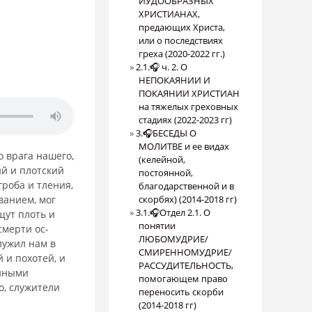
ИУДООБРАЗНЫХ
ХРИСТИАНАХ,
предающих Христа,
или о последствиях
греха (2020-2022 гг.)
2.1.🎧 ч. 2. О
НЕПОКАЯНИИ И
ПОКАЯНИИ ХРИСТИАН
на тяжелых греховных
стадиях (2022-2023 гг)
3.🎧БЕСЕДЫ О
МОЛИТВЕ и ее видах
о врага нашего,
(келейной,
й и плот­ский
постоянной,
роба и тления,
благодарственной и в
ванием, мог
скорбях) (2014-2018 гг)
3.1.🎧Отдел 2.1. О
щут плоть и
понятии
смерти ос­
ЛЮБОМУДРИЕ/
лужил нам в
СМИРЕННОМУДРИЕ/
 и похотей, и
РАССУДИТЕЛЬНОСТЬ,
ойными
помогающем право
о, служители
переносить скорби
(2014-2018 гг)