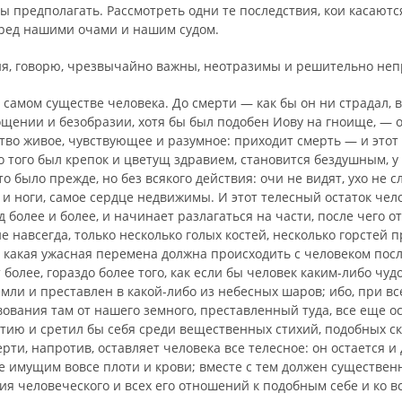
ы предполагать. Рассмотреть одни те последствия, кои касают
пред нашими очами и нашим судом.
ия, говорю, чрезвычайно важны, неотразимы и решительно не
в самом существе человека. До смерти — как бы он ни страдал, 
щении и без­образии, хотя бы был подобен Иову на гноище, — 
тво живое, чувствующее и разумное: приходит смерть — и этот 
о того был крепок и цветущ здравием, становится бездушным, у
что было прежде, но без всякого действия: очи не видят, ухо не с
 и ноги, самое сердце не­движимы. И этот телесный остаток чел
д более и более, и начинает разлагаться на части, после чего о
 не навсегда, только несколько голых костей, несколько горстей 
, какая ужасная перемена должна происходить с человеком по­сл
 более, гораздо более того, как если бы человек каким-либо чу
м­ли и преставлен в какой-либо из небесных шаров; ибо, при в
ования там от нашего земного, преставленный туда, все еще ос
тию и сретил бы себя среди вещественных стихий, подобных ск
рти, напротив, оставляет человека все телесное: он остается и
е имущим вовсе плоти и крови; вместе с тем должен существен
ия человеческого и всех его отношений к подобным себе и ко в