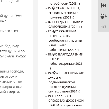
и праведник
потребности (2008 г)
15.🎧 СТРАСТЬ ГНЕВА,
его виды, степени и
ной души:
Что
причины (2008 г)
рти?
16. БЕСЕДЫ О ЛЮБВИ И
1/7
САМОЛЮБИИ (2011 г)
ть его? Нет
17. 🎧О ХРАНЕНИИ
ПЯТИ ЧУВСТВ,
воображения, памяти
и внешнего
ные бедному
наблюдения (2007 г)
тоту души и со­
18.🎧О БЛАГОДАРЕНИИ
ом будем, якоже
БОГА и
неблагодарении (2021
г)
арим Господа,
19. 🎧О ТРЕЗВЕНИИ, как
рь отрок и
духовно -
и знали о том
подвижническом
е видно и все
понятии в учении
святых отцов (2024 г)
амой смерти,
19.1. Сборник "О
СПОСОБАХ ДУХОВНОЙ
БРАНИ со страстными