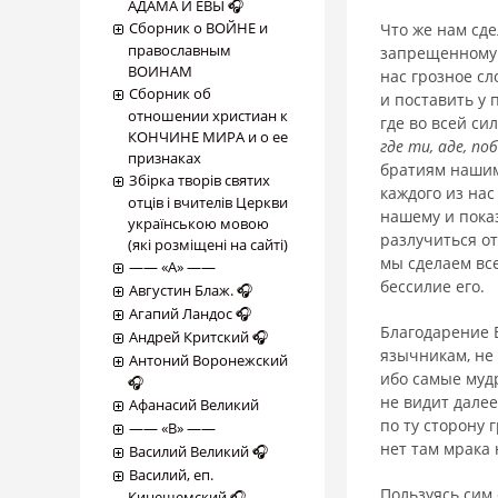
АДАМА И ЕВЫ 🎧
Сборник о ВОЙНЕ и
Что же нам сде
православным
запрещенному д
ВОИНАМ
нас грозное сл
Сборник об
и поставить у 
отношении христиан к
где во всей си
КОНЧИНЕ МИРА и о ее
где ти, аде, по
признаках
братиям нашим 
Збірка творів святих
каждого из нас
отців і вчителів Церкви
нашему и показ
українською мовою
разлучиться от
(які розміщені на сайті)
мы сделаем все
―― «А» ――
бессилие его.
Августин Блаж. 🎧
Агапий Ландос 🎧
Благодарение Б
Андрей Критский 🎧
язычникам, не 
Антоний Воронежский
ибо самые муд
🎧
не видит далее
Афанасий Великий
по ту сторону 
―― «В» ――
нет там мрака 
Василий Великий 🎧
Василий, еп.
Пользуясь сим 
Кинешемский 🎧