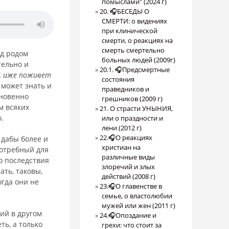
помыслами" (2024 г)
20. 🎧БЕСЕДЫ О
СМЕРТИ: о видениях
при клинической
смерти, о реакциях на
смерть смертельно
ад родом
больных людей (2009г)
тельно и
20.1. 🎧Предсмертные
к, иже поживет
состояния
о может знать и
праведников и
кновенно
грешников (2009 г)
м всяких
21. О страсти УНЫНИЯ,
.
или о праздности и
лени (2012 г)
22.🎧О реакциях
 дабы более и
христиан на
потребный для
различные виды
то последствия
злоречий и злых
ть, таковы,
действий (2008 г)
огда они не
23.🎧О главенстве в
семье, о властолюбии
мужей или жен (2011 г)
ий в другом
24.🎧Опоздание и
ть, а только
грехи: что стоит за