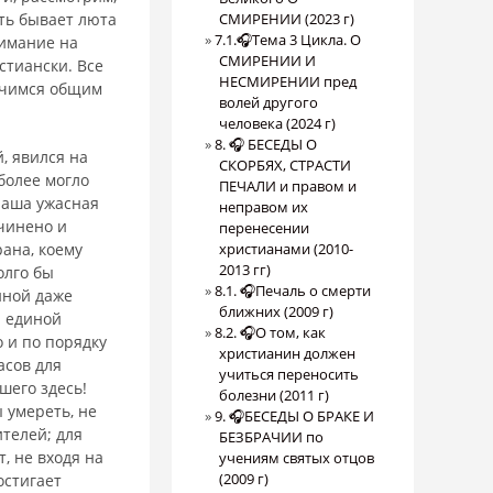
рть бывает люта
СМИРЕНИИ (2023 г)
7.1.🎧Тема 3 Цикла. О
нимание на
СМИРЕНИИ И
стиански. Все
НЕСМИРЕНИИ пред
ичимся общим
волей другого
человека (2024 г)
8. 🎧 БЕСЕДЫ О
, явился на
СКОРБЯХ, СТРАСТИ
более могло
ПЕЧАЛИ и правом и
 наша ужасная
неправом их
дчинено и
перенесении
рана, коему
христианами (2010-
2013 гг)
олго бы
8.1. 🎧Печаль о смерти
иной даже
ближних (2009 г)
и единой
8.2. 🎧О том, как
о и по порядку
христианин должен
асов для
учиться переносить
шего здесь!
болезни (2011 г)
 умереть, не
9. 🎧БЕСЕДЫ О БРАКЕ И
те­лей; для
БЕЗБРАЧИИ по
, не входя на
учениям святых отцов
(2009 г)
остигает