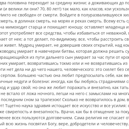
два половина переходит за средину жизни; а дожи­вающих до п
(и велики ли они? 70, 80 лет!) так мало, как класов, кои усколь
Никто не свободен от смерти. Войдите в полуразвалившуюся хи­
смерть, в долинах смерть, на мо­рях и реках смерть. Всему есть 
на мимоходит старца и похищает юношу; оставляет младенца и 
этот употребляет все средства, чтобы из­бавиться от неважной,
ает от нее; а тот делает, по-видимому, все, чтобы расстроить с
 и живет. Мудрец умирает, не довершив своих от­крытий, над к
ководец умирает в навечерии битвы, которая должна решить су
вращающийся из пути дальнего сын умирает за час пути от кров
ених умирает, возвратившись токмо или и не возвратившись из
ти нет дела ни до чего нашего, человеческого: это скелет без с
 серпом. Большею частью она любит предпосылать себе, как ве
ичные недуги и болезни: иногда, как бы любуясь страданиями 
од и удар свой; но она же любит поражать и внезапно, как тать
не встало от ложа ночного, легши на него с за­мыслами на мног
 последним сном за трапезою! Сколько не возвратилось в дом,
т! Тщетно наука здравия истощает все искусство и все уси­лия:
а же свирепость и внезапность. Врачи, как бы в отмщение за по
енее всех пользуются долговечием. Сама религия не спаса­ет о
ый всю жизнь посвятил Бо­гу, вере, добродетели и человечеству