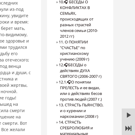
10.🎧 БЕСЕДЫ О
оследних
КОНФЛИКТАХ В
знули из-под
СЕМЬЯХ,
жину, увидите
происходящих от
сроки и время:
разных страстей
бе­рет мать,
членов семьи (2010-
 по-видимому,
2012 гг)
вое здоровье и
11. О ПОНЯТИИ
оими трудился
"СЧАСТЬЕ" по
дьбу его
христианскому
учению (2009 г)
а отеческого;
12.🎧БЕСЕДЫ о
 под венца
действиях ДУХА
ердца и души, с
СВЯТОГО (2006-2007 г)
стника и
12.1.🎧О понятии
своей жертвы,
ПРЕЛЕСТЬ и ее видах,
 ночной.
или о действиях бесов
ие годы!
против людей (2007 г.)
 вышед на
13. СТРАСТЬ ПЬЯНСТВО,
 сила смерти
и о курении и
наркомании (2008 г)
кушение на
14. СТРАСТЬ
т смерти. Вот
СРЕБРОЛЮБИЯ и
. Все желали
материальные