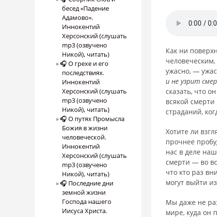
бесед «Падение
Адамово».
Иннокентий
Херсонский (слушать
mp3 (озвучено
Как ни поверх
Никой), читать)
человеческим, 
🎧 О грехе и его
ужасно, — ужа
последствиях.
и не узрит см
Иннокентий
Херсонский (слушать
сказать, что о
mp3 (озвучено
всякой смерти
Никой), читать)
страданий, ко
🎧 О путях Промысла
Божия в жизни
Хотите ли взгл
человеческой.
прочнее пробу
Иннокентий
нас в деле наш
Херсонский (слушать
смерти — во в
mp3 (озвучено
что кто раз вн
Никой), читать)
могут выйти из
🎧 Последние дни
земной жизни
Господа нашего
Мы даже не раз
Иисуса Христа.
мире, куда он 