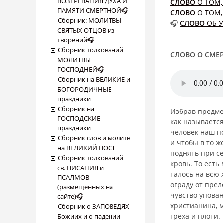
ВОЗГРЕВАНИЯ ДУХА И
СЛОВО
О ТОМ,
ПАМЯТИ СМЕРТНОЙ🎧
СЛОВО
О ТОМ,
Сборник: МОЛИТВЫ
🎧
СЛОВО
ОБ 
СВЯТЫХ ОТЦОВ из
творений🎧
Сборник толкований
СЛОВО О СМЕ
МОЛИТВЫ
ГОСПОДНЕЙ🎧
Сборник на ВЕЛИКИЕ и
БОГОРОДИЧНЫЕ
праздники
Сборник на
Избрав предмет
ГОСПОДСКИЕ
как называется
праздники
человек наш п
Сборник слов и молитв
и чтобы в то ж
на ВЕЛИКИЙ ПОСТ
поднять при се
Сборник толкований
кровь. То есть
св. ПИСАНИЯ и
талось на всю 
ПСАЛМОВ
ограду от прел
(размещенных на
чувство упован
сайте)🎧
христианина, м
Сборник о ЗАПОВЕДЯХ
греха и плоти.
Божиих и о падении