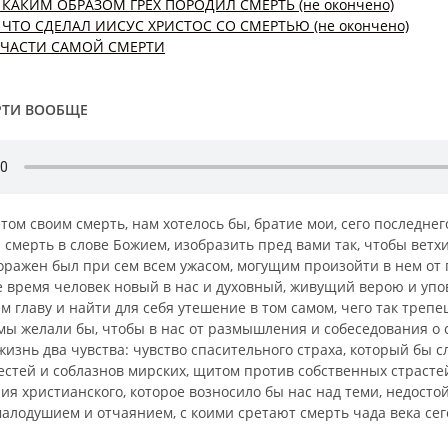
 КАКИМ ОБРАЗОМ ГРЕХ ПОРОДИЛ СМЕРТЬ (не окончено)
 ЧТО СДЕЛАЛ ИИСУС ХРИСТОС СО СМЕРТЬЮ (не окончено)
УЧАСТИ САМОЙ СМЕРТИ
РТИ ВООБЩЕ
ом своим смерть, нам хотелось бы, братие мои, сего последнег
 смерть в слове Божием, изобразить пред вами так, чтобы ветхи
оражен был при сем всем ужасом, могущим произойти в нем от г
е время человек новый в нас и духовный, живущий верою и упо
м главу и найти для себя утешение в том самом, чего так трепе
 мы желали бы, чтобы в нас от размышления и собеседования о 
жизнь два чувства: чувство спасительного стра­ха, который бы с
естей и соблазнов мирских, щитом против собственных страстей
ия христианского, которое возносило бы нас над теми, недост
алодушием и отчаянием, с коими сретают смерть чада века сег