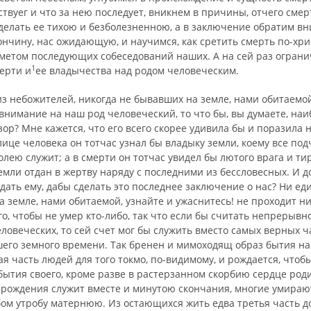
твуег и что за нею последует, вникнем в причины, отчего сме
делать ее тихою и безболезненною, а в за­ключение обратим в
нчину, нас ожидающую, и научимся, как сретить смерть по-хри
дметом последующих собеседований наших. А на сей раз огран
1
ерти и
ее вла­дычества над родом человеческим.
из небожителей, никогда не бывавших на земле, нами обитаемой
внимание на наш род человеческий, то что бы, вы думаете, наи
зор? Мне кажется, что его всего скорее удивила бы и поразила
лице человека он тотчас узнал бы владыку земли, коему все по
лею слу­жит; а в смерти он тотчас увидел бы лютого врага и ти
емли отдан в жертву наряду с последними из бес­словесных. И д
ать ему, дабы сделать это последнее заключение о нас? Ни ед
а земле, нами обитаемой, узнайте и ужаснитесь! не проходит н
го, чтобы не умер кто-либо, так что если бы считать непрерывн
ловеческих, то сей счет мог бы служить вместо самых верных ч
шего земного времени. Так бренен и мимоходящ образ бытия на
я часть людей для того токмо, по-видимому, и рождается, чтобы
бы­тия своего, кроме разве в растерзанном скорбию сердце роди
 рождения служит вместе и минутою скончания, многие умирают
бом утробу матернюю. Из остающихся жить едва третья часть д