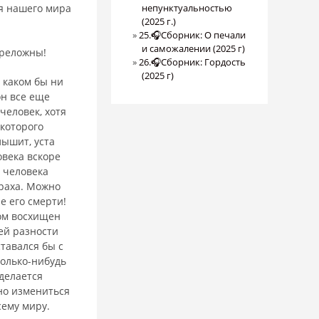
ся нашего мира
непунктуальностью
(2025 г.)
25.🎧Сборник: О печали
и саможалении (2025 г)
преложны!
26.🎧Сборник: Гордость
(2025 г)
в каком бы ни
он все еще
человек, хотя
 которого
лышит, уста
овека вскоре
т человека
праха. Можно
е его смерти!
дом восхищен
сей разности
тавался бы с
оль­ко-нибудь
 делается
но изме­ниться
сему миру.