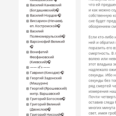
что ей предшес
Василий Каневский
и как можно со
(Богдашевский)🎧
Василий Нордов 🎧
собственную ко
Виссарион (Нечаев),
сие будет пре
еп. Костромской🎧
обозрением см
Василий
Поляномерульский🎧
Если кто-либо 
Варсонофий Великий
ней и обратил 
🎧
поразить его в
Вонифатий
смертность. В 
Феофановский
волею или нево
(Киевский)🎧
этот владыка з
―― «Г» ――
надлежало ожид
Гавриил (Кикодзе) 🎧
секунды. Ибо н
Георгий Задонский
секунды без то
(Машурин)
ряд смертей че
Георгий (Ярошевский)
измере­ния на
митр. Варшавский
Почти четверта
Григорий Богослов🎧
оставив следа 
Григорий Великий
многих минута
(Двоеслов)🎧
свет, имея гро
Григорий Нисский🎧