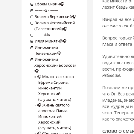
как мило­сти о
Ефрем Сирин🎧
лежит бездыха
―― «З» ――
Зосима Верховский🎧
Взирая на все 
Зосима Фотикийский
сие еже о нас 
(Палестинский)🎧
―― «И» ――
Вопрос горький
Илия Минятий🎧
гласа и ответа
Иннокентий
Пензенский🎧
Удивительно л
Иннокентий
водительству с
Херсонский (Борисов)
вести, приходи
🎧
небывше.
🎧 Молитва святого
Ефрема Сирина.
Познаем же пр
Иннокентий
Херсонский
что Он без вся
(слушать, читать)
младенец знаю
🎧 Жизнь святого
все мудрецы и 
апостола Павла.
ясно. Теперь м
Иннокентий
как то окажетс
Херсонский
(слушать, читать)
СЛОВО О СМЕ
🎧 Сборник слов и