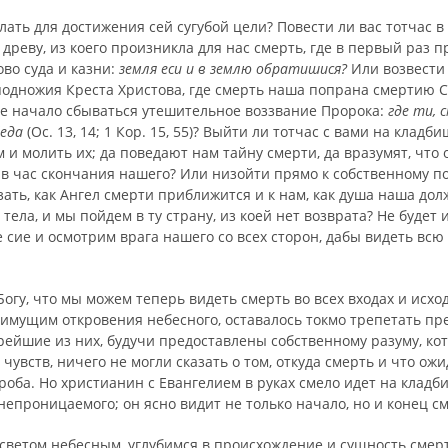
лать для достижения сей сугубой цели? По­вести ли вас тотчас в 
реву, из коего произникла для нас смерть, где в первый раз п
ово суда и казни:
земля ecu и в землю обратишися?
Или возвести 
подножия Кре­ста Христова, где смерть наша попрана смертию 
ле начало сбываться утешительное воззвание
Пророка:
где ти, 
беда
(Ос. 13, 14; 1 Кор. 15, 55)? Выйти ли тотчас с вами на клад
и молить их; да поведают нам тайну смерти, да вразумят, что
 в час скончания на­шего? Или низойти прямо к собственному п
ать, как Ангел смерти приближится и к нам, как душа наша дол
 тела, и мы пойдем в ту страну, из коей нет возврата? Не будет
 сие и осмотрим врага нашего со всех сторон, дабы видеть всю 
огу, что мы можем теперь видеть смерть во всех входах и исхо
имущим от­кровения небесного, оставалось токмо трепетать пре
рейшие из них, будучи предоставлены соб­ственному разуму, ко
 чувств, ни­чего не могли сказать о том, откуда смерть и что ожи
гроба. Но христианин с Евангелием в ру­ках смело идет на кладб
непрони­цаемого; он ясно видит не только начало, но и конец с
светом небесным, углубимся в происхожде­ние и сущность смер