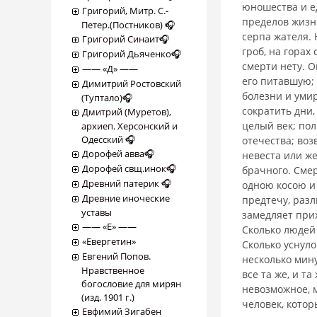
юношества и е
Григорий, Митр. С.-
пределов жизни 
Петер.(Постников) 🎧
серпа жателя. 
Григорий Синаит🎧
гроб, на горах 
Григорий Дьяченко🎧
смерти нету. О
―― «Д» ――
его питавшую; 
Димитрий Ростовский
болезни и умир
(Туптало)🎧
сократить дни,
Дмитрий (Муретов),
целый век; пол
архиеп. Херсонский и
Одесский 🎧
отечества; воз
Дорофей авва🎧
невеста или ж
Дорофей свщ.инок🎧
брачного. Смер
Древний патерик 🎧
одною косою и
Древние иноческие
предтечу, разл
уставы
замедляет прих
―― «Е» ――
Сколько людей 
«Евергетин»
Сколько уснуло
Евгений Попов.
несколько мину
Нравственное
все та же, и т
богословие для мирян
невозможное, м
(изд. 1901 г.)
человек, котор
Евфимий Зигабен