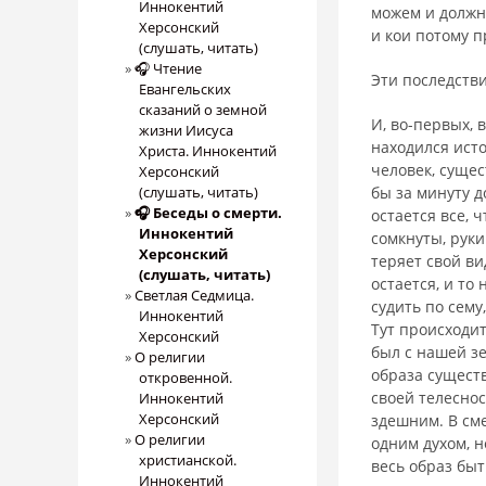
Иннокентий
можем и должн
Херсонский
и кои потому 
(слушать, читать)
🎧 Чтение
Эти последств
Евангельских
сказаний о земной
И, во-первых, 
жизни Иисуса
находился исто
Христа. Иннокентий
человек, сущес
Херсонский
(слушать, читать)
бы за минуту д
🎧 Беседы о смерти.
остает­ся все, 
Иннокентий
сомкнуты, руки
Херсонский
теряет свой ви
(слушать, читать)
остается, и то
Светлая Седмица.
судить по сему
Иннокентий
Тут происходит
Херсонский
был с нашей зе
О религии
образа существ
откровенной.
своей телеснос
Иннокентий
Херсонский
здешним. В сме
О религии
одним духом, н
христианской.
весь образ быт
Иннокентий