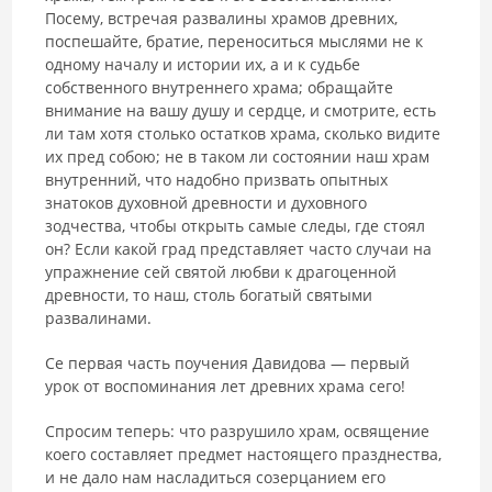
Посему, встречая раз­валины храмов древних,
поспешайте, братие, переноситься мыслями не к
одному началу и истории их, а и к судьбе
собственного внутреннего храма; обращайте
внимание на вашу душу и сердце, и смотрите, есть
ли там хотя столько остатков храма, сколько видите
их пред собою; не в таком ли состоянии наш храм
внутренний, что надобно призвать опыт­ных
знатоков духовной древности и духовного
зодчества, чтобы открыть самые следы, где стоял
он? Если какой град представляет часто случаи на
упражнение сей святой любви к драгоценной
древности, то наш, столь богатый святыми
развалинами.
Се первая часть поучения Давидова — первый
урок от воспоминания лет древних храма сего!
Спросим теперь: что разрушило храм, освящение
коего составляет предмет настоящего празднества,
и не дало нам насладиться созерцани­ем его