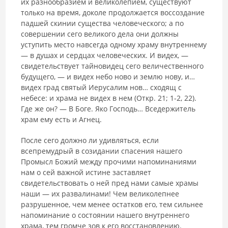
их разнооб­разием и великолепием, существуют
только на время, доколе продолжается воссоздание
падшей скинии существа человеческого; а по
соверше­нии сего великого дела они должны
уступить место навсегда одному хра­му внутреннему
— в душах и сердцах человеческих. И видех, —
свидетель­ствует тайновидец сего величественного
будущего, — и видех небо ново и землю нову, и…
видех град святый Иерусалим нов… сходящ с
небесе: и храма не видех в нем (Откр. 21; 1-2, 22).
Где же он? — В Боге. Яко Гос­подь… Вседержитель
храм ему есть и Агнец.
После сего должно ли удивляться, если
всепремудрый в созидании спасения нашего
Промысл Божий между прочими напоминаниями
нам о сей важной истине заставляет
свидетельствовать о ней пред нами самые храмы
наши — их развалинами! Чем великолепнее
разрушенное, чем ме­нее остатков его, тем сильнее
напоминание о состоянии нашего внутрен­него
храма, тем громче зов к его восстановлению.