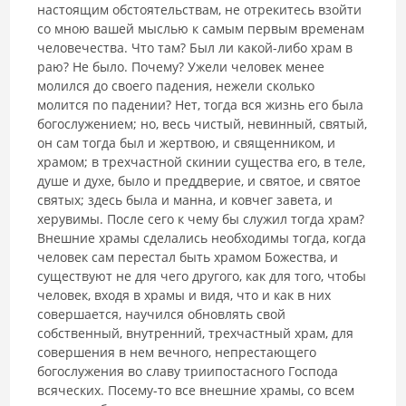
настоящим обстоятельствам, не отрекитесь взойти
со мною вашей мыслью к самым первым временам
человечества. Что там? Был ли какой-либо храм в
раю? Не было. Почему? Ужели чело­век менее
молился до своего падения, нежели сколько
молится по падении? Нет, тогда вся жизнь его была
богослужением; но, весь чистый, невин­ный, святый,
он сам тогда был и жертвою, и священником, и
храмом; в трехчастной скинии существа его, в теле,
душе и духе, было и преддве­рие, и святое, и святое
святых; здесь была и манна, и ковчег завета, и
херувимы. После сего к чему бы служил тогда храм?
Внешние храмы сделались необходимы тогда, когда
человек сам перестал быть храмом Божества, и
существуют не для чего другого, как для того, чтобы
чело­век, входя в храмы и видя, что и как в них
совершается, научился обнов­лять свой
собственный, внутренний, трехчастный храм, для
совершения в нем вечного, непрестающего
богослужения во славу триипостасного Господа
всяческих. Посему-то все внешние храмы, со всем