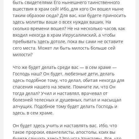
быть свиде­телями Его нынешнего таинственного
вшествия в храм сей! Ибо, для кого Он вошел ныне
таким образом сюда? Для вас, кои будете приносить
здесь молитвы ваши о всех нуждах ваших. На
сколько времени вошел? Не на несколько часов, как
входил некогда в храм Иерусалимский, а чтобы
пре­бывать здесь дотоле, пока вы сами не оставите
сего места. Может ли быть милость больше сей
милости?
Что же будет делать среди вас — в сем храме —
Господь наш? Он бу­дет, любезные дети, делать
здесь подобное тому, что делал, обитая неко­гда для
спасения нашего на земле. Помните ли, что Он
тогда делал? Учил и наставлял, врачевал от
болезней телесных и душевных, питал и насы­щал
алчущих. Подобное тому будет делать Господь и
здесь, в сем храме.
Он будет здесь учить и наставлять вас. Ибо, что
такое пророки, еван­гелисты, апостолы, коих вы
будете слушать здесь? Это уста Христовы. Все, что