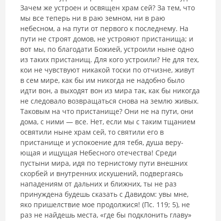
Зачем же устроен и освящен храм сей? За тем, что
мы все теперь ни в раю земном, ни в раю
небесном, а на пути от первого к последнему. На
пути не строят домов, не устрояют приста­нища; и
вот мы, по благодати Божией, устроили ныне одно
из таких при­станищ. Для кого устроили? Не для тех,
кои не чувствуют никакой тоски по отчизне, живут
в сем мире, как бы им никогда не надобно было
идти вон, а выходят вон из мира так, как бы никогда
не следовало возвращать­ся снова на землю живых.
Таковым на что пристанище? Они не на пути, они
дома, с ними — все. Нет, если мы с таким тщанием
освятили ныне храм сей, то святили его в
пристанище и успокоение для тебя, душа веру­
ющая и ищущая Небесного отечества! Среди
пустыни мира, идя по тер­нистому пути внешних
скорбей и внутренних искушений, подвергаясь
нападениям от дальних и ближних, ты не раз
принуждена будешь сказать с Давидом: увы мне,
яко пришелствие мое продолжися! (Пс. 119; 5), не
раз не найдешь места, «где бы подклонить главу»