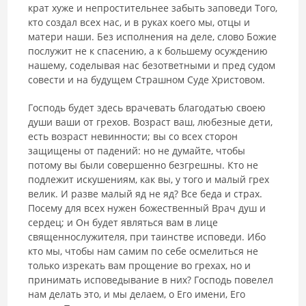
крат хуже и непростительнее забыть заповеди Того,
кто создал всех нас, и в руках коего мы, отцы и
матери наши. Без исполнения на деле, слово Божие
послужит не к спасению, а к большему осуждению
нашему, соделывая нас безответными и пред судом
совести и на будущем Страшном Суде Христовом.
Господь будет здесь врачевать благодатью своею
души ваши от гре­хов. Возраст ваш, любезные дети,
есть возраст невинности; вы со всех сторон
защищены от падений: но не думайте, чтобы
потому вы были со­вершенно безгрешны. Кто не
подлежит искушениям, как вы, у того и малый грех
велик. И разве малый яд не яд? Все беда и страх.
Посему для всех нужен божественный Врач душ и
сердец; и Он будет являться вам в лице
священнослужителя, при таинстве исповеди. Ибо
кто мы, чтобы нам самим по себе осмелиться не
только изрекать вам прощение во грехах, но и
принимать исповедывание в них? Господь повелел
нам делать это, и мы делаем, о Его имени, Его