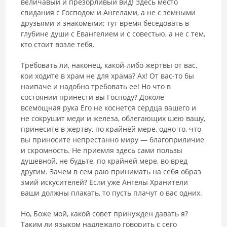
величавый и презорливый вид! Здесь место
свидания с Господом и Ангелами, а не с земными
друзьями и знакомыми; тут вре­мя беседовать в
глубине души с Евангелием и с совестью, а не с тем,
кто стоит возле тебя.
Требовать ли, наконец, какой-либо жертвы от вас,
кои ходите в храм не для храма? Ах! От вас-то бы
наипаче и надобно требовать ее! Но что в
состоянии принести вы Господу? Доколе
всемощная рука Его не коснется сердца вашего и
не сокрушит меди и железа, облегающих шею вашу,
при­несите в жертву, по крайней мере, одно то, что
вы приносите непрестан­но миру — благоприличие
и скромность. Не приемля здесь сами пользы
душевной, не будьте, по крайней мере, во вред
другим. Зачем в сем раю принимать на себя образ
змий искусителей? Если уже Ангелы Храните­ли
ваши должны плакать, то пусть плачут о вас одних.
Но, Боже мой, какой совет принужден давать я?
Таким ли языком надлежало говорить с сего