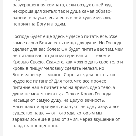
разукрашенная комна­та, если воздух в ней худ,
нехороша для житья; так и душа самая образо­
ванная в науках, если есть в ней худые мысли,
неприятна Богу и людям.
Господь будет еще здесь чудесно питать все. Уже
самое слово Божие есть пища для души. Но Господь
сделает для вас более: Он будет питать вас тем, чем
не питали вас отцы и матери ваши — Телом и
Кровью Своею. Скажете, как можно дать свое тело и
кровь в пищу? Человеку сделать нельзя, но
Богочеловеку — можно. Спросите, для чего такое
чудесное питание? Для того, что все прочее
питание наше питает нас на время, одно тело, а
души не может питать; а Тело и Кровь Господа
насыщают самую душу, на целую вечность.
Насыщают и врачуют, врачуют не одну язву, а все
существо наше — от того яда, которым мы
заразились еще в раю от змия, через вкушение от
плода запрещенного.