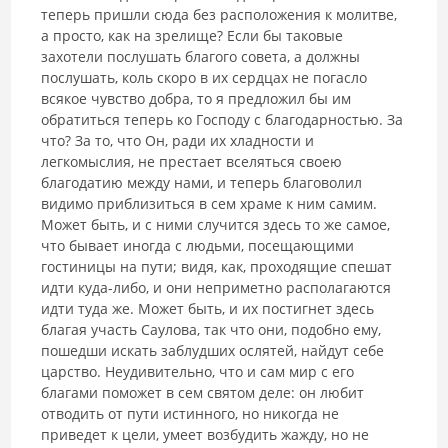
теперь пришли сюда без расположения к молитве,
а просто, как на зрелище? Если бы таковые
захотели послу­шать благого совета, а должны
послушать, коль скоро в их сердцах не погасло
всякое чувство добра, то я предложил бы им
обратиться теперь ко Господу с благодарностью. За
что? За то, что Он, ради их хладности и
легкомыслия, не престает вселяться своею
благодатию между нами, и теперь благоволил
видимо приблизиться в сем храме к ним самим.
Мо­жет быть, и с ними случится здесь то же самое,
что бывает иногда с людьми, посещающими
гостиницы на пути; видя, как, проходящие спе­шат
идти куда-либо, и они неприметно располагаются
идти туда же. Может быть, и их постигнет здесь
благая участь Саулова, так что они, подобно ему,
пошедши искать заблудших ослятей, найдут себе
царство. Неудивительно, что и сам мир с его
благами поможет в сем святом деле: он любит
отводить от пути истинного, но никогда не
приведет к цели, умеет возбудить жажду, но не