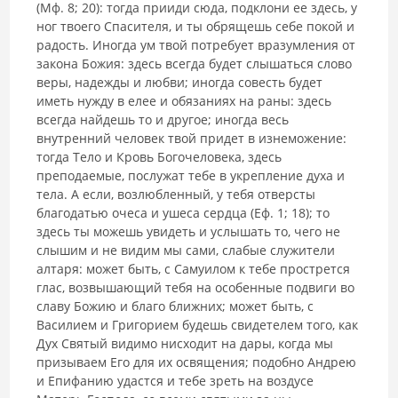
(Мф. 8; 20): тогда прииди сюда, подклони ее здесь, у
ног твоего Спасителя, и ты обрящешь себе покой и
радость. Иногда ум твой потребует вразумления от
закона Божия: здесь всегда будет слышаться слово
веры, надежды и любви; ино­гда совесть будет
иметь нужду в елее и обязаниях на раны: здесь
всегда найдешь то и другое; иногда весь
внутренний человек твой придет в из­неможение:
тогда Тело и Кровь Богочеловека, здесь
преподаемые, по­служат тебе в укрепление духа и
тела. А если, возлюбленный, у тебя от­версты
благодатью очеса и ушеса сердца (Еф. 1; 18); то
здесь ты можешь увидеть и услышать то, чего не
слышим и не видим мы сами, слабые служители
алтаря: может быть, с Самуилом к тебе прострется
глас, воз­вышающий тебя на особенные подвиги во
славу Божию и благо ближ­них; может быть, с
Василием и Григорием будешь свидетелем того, как
Дух Святый видимо нисходит на дары, когда мы
призываем Его для их освящения; подобно Андрею
и Епифанию удастся и тебе зреть на воздусе