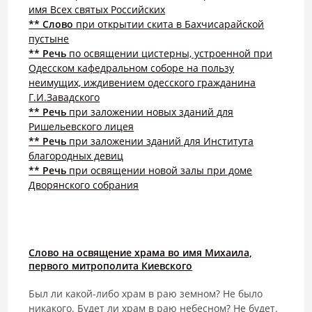
имя Всех святых Российских
** Слово
при открытии скита в Бахчисарайской
пустыне
** Речь
по освящении цистерны, устроенной при
Одесском кафедральном соборе на пользу
неимущих, иждивением одесского гражданина
Г.И.Завадского
** Речь
при заложении новых зданий для
Ришельевского лицея
** Речь
при заложении зданий для Института
благородных девиц
** Речь
при освящении новой залы при доме
Дворянского собрания
Слово на освящение храма во имя Михаила,
первого митрополита Киевского
Был ли какой-либо храм в раю земном? Не было
никакого. Будет ли храм в раю небесном? Не будет.