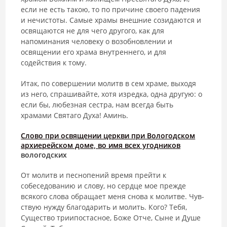
если не есть такою, то по причине своего падения
и нечистоты. Самые храмы внешние созидаются и
освящаются не для чего другого, как для
напоминания человеку о во­зобновлении и
освящении его храма внутреннего, и для
содействия к тому.
Итак, по совершении молитв в сем храме, выходя
из него, спраши­вайте, хотя изредка, одна другую: о
если бы, любезная сестра, нам всегда быть
храмами Святаго Духа! Аминь.
Слово при освящении церкви при Вологодском
архиерейском доме, во имя всех угодников
вологодских
От молитв и песнопений время прейти к
собеседованию и слову, но сердце мое прежде
всякого слова обращает меня снова к молитве. Чув­
ствую нужду благодарить и молить. Кого? Тебя,
Существо триипостасное, Боже Отче, Сыне и Душе