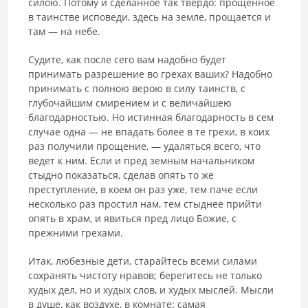
силою. Потому и сделанное так твердо: про­щенное
в таинстве исповеди, здесь на земле, прощается и
там — на небе.
Судите, как после сего вам надобно будет
принимать разрешение во грехах ваших? Надобно
принимать с полною верою в силу таинств, с
глубочайшим смирением и с величайшею
благодарностью. Но истинная благодарность в сем
случае одна — не впадать более в те грехи, в коих
раз получили прощение, — удаляться всего, что
ведет к ним. Если и пред зем­ным начальником
стыдно показаться, сделав опять то же
преступление, в коем он раз уже, тем паче если
несколько раз простил нам, тем стыднее прийти
опять в храм, и явиться пред лицо Божие, с
прежними грехами.
Итак, любезные дети, старайтесь всеми силами
сохранять чистоту нравов; берегитесь не только
худых дел, но и худых слов, и худых мыс­лей. Мысли
в душе, как воздухе, в комнате: самая