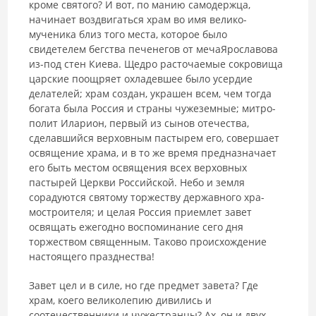
кроме святого? И вот, по манию самодержца,
начинает воздвигаться храм во имя велико­
мученика близ того места, которое было
свидетелем бегства печенегов от мечаЯрославова
из-под стен Киева. Щедро расточаемые сокровища
цар­ские поощряет охладевшее было усердие
делателей; храм создан, укра­шен всем, чем тогда
богата была Россия и страны чужеземные; митро­
полит Иларион, первый из сынов отечества,
сделавшийся верховным пастырем его, совершает
освящение храма, и в то же время предназна­чает
его быть местом освящения всех верховных
пастырей Церкви Рос­сийской. Небо и земля
сорадуются святому торжеству державного хра­
мостроителя; и целая Россия приемлет завет
освящать ежегодно воспо­минание сего дня
торжеством священным. Таково происхождение
настоящего празднества!
Завет цел и в силе, но где предмет завета? Где
храм, коего великоле­пию дивились и
соотечественники и чужестранцы? Ах, он и двух