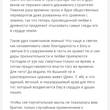
веков не пережил своего державного строителя!
Тяжелая рука времени, гроза и бури общественных
переворотов даже развалины его сравняли с
землею, так что теперь просвещенной любви к
древности предлежит отыскивать самые следы его
в сердце земли.
Таков удел памятников земных! Что чаще и святее,
как ознаменовать свою благодарность к Богу и
святым Его сооружениям в честь их храма? Но и сии
дары признательности и любви приемлются
Господом от рук нас смертных только на время, а
потом предоставляются власти того же времени.
Для чего? Да ведаем, Но Вышний не в
рукотворенных церквах живет (Деян. 7; 48), и что
единый, вечный, и неразрушимый храм для Него
тот, который воздвигается Ему в сердцах и душах
наших.
Чтобы сия поучительная мысль не показалась вам,
братие, только случайным применением к