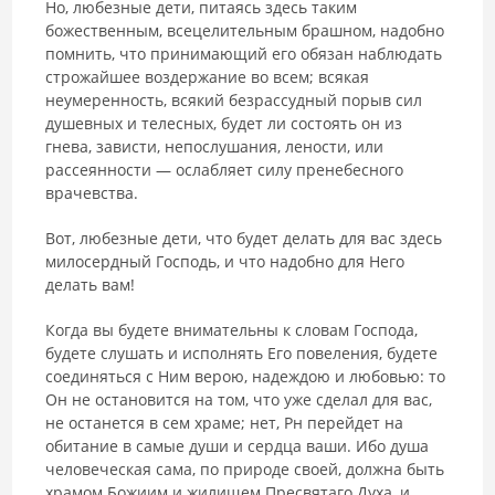
Но, любезные дети, питаясь здесь таким
божественным, всецелительным брашном, надобно
помнить, что принимающий его обязан наблю­дать
строжайшее воздержание во всем; всякая
неумеренность, всякий безрассудный порыв сил
душевных и телесных, будет ли состоять он из
гнева, зависти, непослушания, лености, или
рассеянности — ослабляет силу пренебесного
врачевства.
Вот, любезные дети, что будет делать для вас здесь
милосердный Гос­подь, и что надобно для Него
делать вам!
Когда вы будете внимательны к словам Господа,
будете слушать и исполнять Его повеления, будете
соединяться с Ним верою, надеждою и любовью: то
Он не остановится на том, что уже сделал для вас,
не оста­нется в сем храме; нет, Рн перейдет на
обитание в самые души и сердца ваши. Ибо душа
человеческая сама, по природе своей, должна быть
хра­мом Божиим и жилищем Пресвятаго Духа, и,