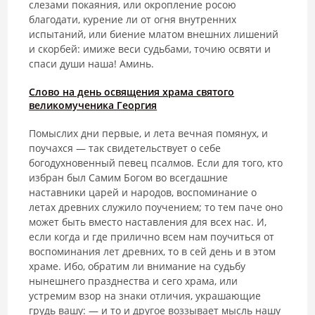
слезами покаяния, или окропление росою
благодати, курение ли от огня внутренних
испытаний, или биение млатом внешних лишений
и скорбей: имиже веси судьбами, точию освяти и
спаси души наша! Аминь.
Слово на день освящения храма святого
великомученика Георгия
Помыслих дни первые, и лета вечная помянух, и
поучахся — так сви­детельствует о себе
богодухновенный певец псалмов. Если для того, кто
избран был Самим Богом во всегдашние
наставники царей и народов, воспоминание о
летах древних служило поучением; то тем паче оно
мо­жет быть вместо наставления для всех нас. И,
если когда и где прилично всем нам поучиться от
воспоминания лет древних, то в сей день и в этом
храме. Ибо, обратим ли внимание на судьбу
нынешнего празднества и сего храма, или
устремим взор на знаки отличия, украшающие
грудь вашу: — и то и другое воззывает мысль нашу