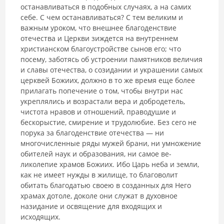
останавливаться в подобных случаях, а на самих
себе. С чем останавливаться? С тем великим и
важным уроком, что внешнее благо­денствие
отечества и Церкви зиждется на внутреннем
христианском бла­гоустройстве сынов его; что
посему, заботясь об устроении памятников величия
и славы отечества, о созидании и украшении самых
церквей Бо­жиих, должно в то же время еще более
прилагать попечение о том, чтобы внутри нас
укреплялись и возрастали вера и добродетель,
чистота нра­вов и отношений, праводушие и
бескорыстие, смирение и трудолюбие. Без сего не
порука за благоденствие отечества — ни
многочисленные ряды мужей брани, ни умножение
обителей наук и образования, ни самое ве­
ликолепие храмов Божиих. Ибо Царь неба и земли,
как не имеет нужды в жилище, то благоволит
обитать благодатью своею в созданных для Него
храмах дотоле, доколе они служат в духовное
назидание и освящение для входящих и
исходящих.