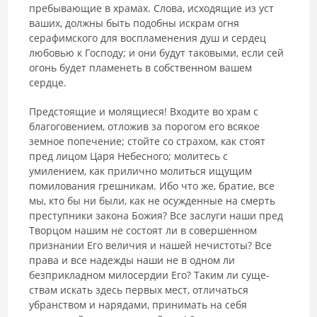
пребывающие в храмах. Слова, исходящие из уст
ваших, должны быть подобны искрам огня
серафимского для воспламенения душ и сердец
любовью к Госпо­ду; и они будут таковыми, если сей
огонь будет пламенеть в собствен­ном вашем
сердце.
Предстоящие и молящиеся! Входите во храм с
благоговением, отло­жив за порогом его всякое
земное попечение; стойте со страхом, как сто­ят
пред лицом Царя Небесного; молитесь с
умилением, как прилично молиться ищущим
помилования грешникам. Ибо что же, братие, все
мы, кто бы ни были, как не осужденные на смерть
преступники закона Бо­жия? Все заслуги наши пред
Творцом нашим не состоят ли в совершен­ном
признании Его величия и нашей нечистоты? Все
права и все надеж­ды наши не в одном ли
безприкладном милосердии Его? Таким ли суще­
ствам искать здесь первых мест, отличаться
убранством и нарядами, принимать на себя