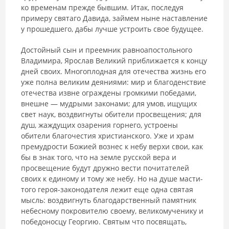
ко временам прежде быв­шим. Итак, последуя
примеру святаго Давида, займем ныне наставление
у прошедшего, дабы лучше устроить свое будущее.
Достойный сын и преемник равноапостольного
Владимира, Яро­слав Великий приближается к концу
дней своих. Многоплодная для оте­чества жизнь его
уже полна великим деяниями: мир и благоденствие
оте­чества извне ограждены громкими победами,
внешне — мудрыми закона­ми; для умов, ищущих
свет наук, воздвигнуты обители просвещения; для
душ, жаждущих озарения горнего, устроены
обители благочестия хри­стианского. Уже и храм
премудрости Божией вознес к небу верхи свои, как
бы в знак того, что на земле русской вера и
просвещение будут друж­но вести почитателей
своих к единому и тому же небу. Но на душе масти­
того героя-законодателя лежит еще одна святая
мысль: воздвигнуть бла­годарственный памятник
небесному покровителю своему, великомуче­нику и
победоносцу Георгию. Святым что посвящать,