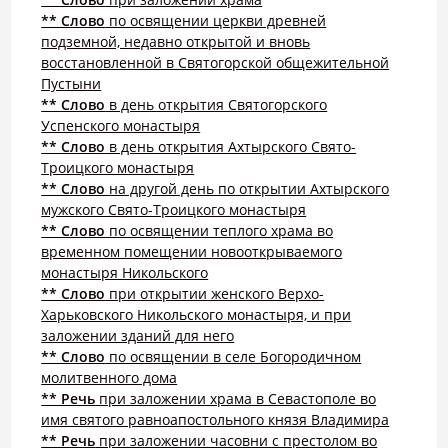
** Слово
по освящении церкви древней
подземной, недавно открытой и вновь
восстановленной в Святогорской общежительной
Пустыни
** Слово
в день открытия Святогорского
Успенского монастыря
** Слово
в день открытия Ахтырского Свято-
Троицкого монастыря
** Слово
на другой день по открытии Ахтырского
мужского Свято-Троицкого монастыря
** Слово
по освящении теплого храма во
временном помещении новооткрываемого
монастыря Никольского
** Слово
при открытии женского Верхо-
Харьковского Никольского монастыря, и при
заложении зданий для него
** Слово
по освящении в селе Богородичном
молитвенного дома
** Речь
при заложении храма в Севастополе во
имя святого равноапостольного князя Владимира
** Речь
при заложении часовни с престолом во