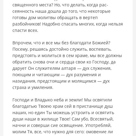
священного места? Но, что делать, когда рас­
сеянность наша дошла до того, что некоторые
готовы дом молитвы об­ращать в вертеп
разбойников! Надобно спасать многих, когда нельзя
спасти всех.
Впрочем, что и все мы без благодати Божией?
Посему, решаясь до­стойно служить, воспевать,
предстоять и молиться в сем храме, мы все должны
обратить снова очи и сердца свои ко Господу, да
дарует Он слу­жителям алтаря — дух служения,
поющим и читающим — дух разумения и
назидания, предстоящим и молящимся — дух
страха и умиления.
Господи и Владыко неба и земли! Мы освятили
благодатью Твоею храм сей в пристанище душ
наших, но един Ты можешь устроить и освя­тить
души наши в жилище Твое! Сам убо, Всесвятый,
начни и соверши сие освящение. Употребляй,
молим Тя, все, что нужно для сего: омове­ние ли