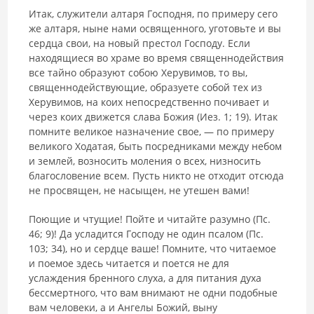
Итак, служители алтаря Господня, по примеру сего
же алтаря, ныне нами освященного, уготовьте и вы
сердца свои, на новый престол Госпо­ду. Если
находящиеся во храме во время священнодействия
все тайно образуют собою Херувимов, то вы,
священнодействующие, образуете собой тех из
Херувимов, на коих непосредственно почивает и
через коих движется слава Божия (Иез. 1; 19). Итак
помните великое назначение свое, — по примеру
великого Ходатая, быть посредниками между небом
и землей, возносить моления о всех, низносить
благословение всем. Пусть никто не отходит отсюда
не просвящен, не насыщен, не утешен вами!
Поющие и чтущие! Пойте и читайте разумно (Пс.
46; 9)! Да усла­дится Господу не один псалом (Пс.
103; 34), но и сердце ваше! Помни­те, что читаемое
и поемое здесь читается и поется не для
услаждения бренного слуха, а для питания духа
бессмертного, что вам внимают не одни подобные
вам человеки, а и Ангелы Божий, выну