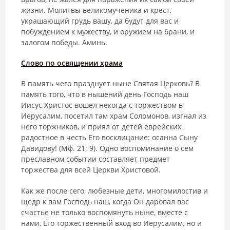
жизни. Молитвы великомученика и крест,
украшающий грудь вашу, да будут для вас и
побуждением к мужеству, и оружием на брани, и
залогом победы. Аминь.
Слово по освящении храма
В память чего празднует ныне Святая Церковь? В
память того, что в нышений день Господь наш
Иисус Христос вошел некогда с торжеством в
Иерусалим, посетил там храм Соломонов, изгнал из
него торжников, и приял от детей еврейских
радостное в честь Его восклицание: осанна Сыну
Давидову! (Мф. 21; 9). Одно воспоминание о сем
преславном собы­тии составляет предмет
торжества для всей Церкви Христовой.
Как же после сего, любезные дети, многомилостив и
щедр к вам Гос­подь наш, когда Он даровал вас
счастье не только воспомянуть ныне, вместе с
нами, Его торжественный вход во Иерусалим, но и