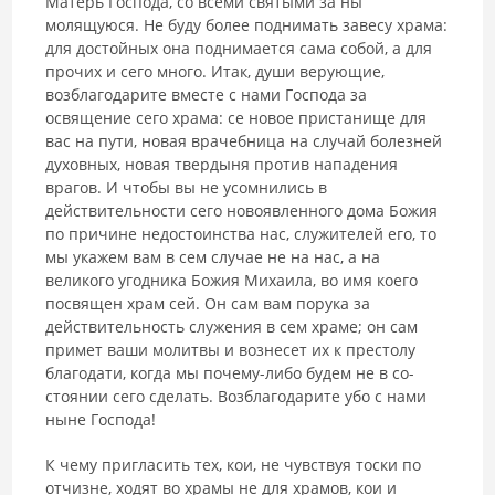
Матерь Господа, со всеми святыми за ны
молящуюся. Не буду более поднимать завесу храма:
для достойных она поднимается сама собой, а для
прочих и сего много. Итак, души верующие,
возблагодарите вместе с нами Господа за
освящение сего храма: се новое пристанище для
вас на пути, новая врачебница на случай болезней
духовных, новая твердыня против нападения
врагов. И чтобы вы не усомнились в
действительности сего новоявленного дома Божия
по причине недостоинства нас, служите­лей его, то
мы укажем вам в сем случае не на нас, а на
великого угодника Божия Михаила, во имя коего
посвящен храм сей. Он сам вам порука за
действительность служения в сем храме; он сам
примет ваши молитвы и вознесет их к престолу
благодати, когда мы почему-либо будем не в со­
стоянии сего сделать. Возблагодарите убо с нами
ныне Господа!
К чему пригласить тех, кои, не чувствуя тоски по
отчизне, ходят во храмы не для храмов, кои и