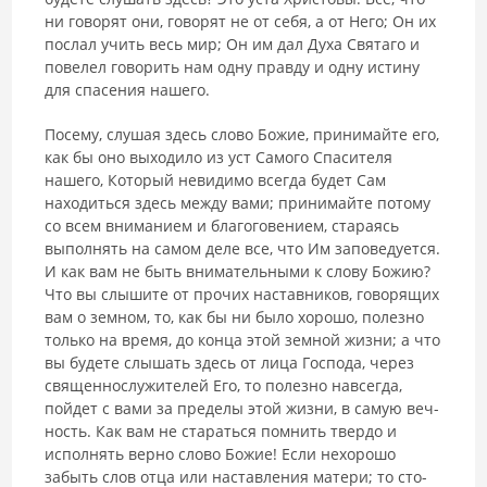
ни говорят они, говорят не от себя, а от Него; Он их
послал учить весь мир; Он им дал Духа Святаго и
повелел говорить нам одну правду и одну истину
для спасения нашего.
Посему, слушая здесь слово Божие, принимайте его,
как бы оно вы­ходило из уст Самого Спасителя
нашего, Который невидимо всегда будет Сам
находиться здесь между вами; принимайте потому
со всем внимани­ем и благоговением, стараясь
выполнять на самом деле все, что Им запо­ведуется.
И как вам не быть внимательными к слову Божию?
Что вы слы­шите от прочих наставников, говорящих
вам о земном, то, как бы ни было хорошо, полезно
только на время, до конца этой земной жизни; а что
вы будете слышать здесь от лица Господа, через
священнослужителей Его, то полезно навсегда,
пойдет с вами за пределы этой жизни, в самую веч­
ность. Как вам не стараться помнить твердо и
исполнять верно слово Божие! Если нехорошо
забыть слов отца или наставления матери; то сто­