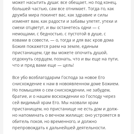
может насытить души: все обещает, но под конец,
большей частью, сам все отнимает. Тогда-то, как
дружба мира покинет вас, как здравие и силы
изменят вам, как радости и забавы уле­тят, утехи и
смехи отцветут, и вы останетесь одни — с
немощами, с бед­ностью, с пустотой в душе, с
язвами в совести, — о, тогда и для вас кров дома
Божия покажется раем на земле, единым
пристанищем, где вы можете опочить душой,
отдохнуть сердцем, познать, что и вы еще на пути,
что и пред вами еще — цель!
Все убо возблагодарим Господа за новое Его
снисхождение к нам в новоявленном доме Божием.
Но помышляя о сем снисхождении, не забу­дем,
братие, и о нашем восхождении ко Господу через
сей видимый храм Его. Мы назвали храм
пристанищем, но пристанище не есть дом и долж­
но напоминать о вечном жилище; оно устрояется в
обитель покоя, но временного, и должно
препровождать к дальнейшей деятельности.