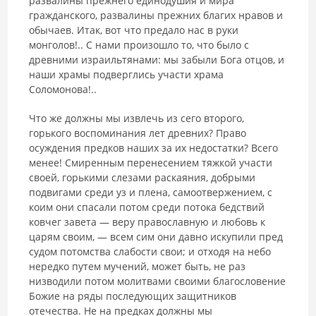
развалины прежнего единодушия и мира
гражданского, развалины прежних благих нравов и
обычаев. Итак, вот что предало нас в руки
монголов!.. С нами произошло то, что было с
древними израильтянами: мы забыли Бога отцов, и
наши храмы подверг­лись участи храма
Соломонова!..
Что же должны мы извлечь из сего второго,
горького воспоминания лет древних? Право
осуждения предков наших за их недостатки? Всего
менее! Смиренным перенесением тяжкой участи
своей, горькими слеза­ми раскаяния, добрыми
подвигами среди уз и плена, самоотвержением, с
коим они спасали потом среди потока бедствий
ковчег завета — веру пра­вославную и любовь к
царям своим, — всем сим они давно искупили пред
судом потомства слабости свои; и отходя на небо
нередко путем муче­ний, может быть, не раз
низводили потом молитвами своими благослове­ние
Божие на ряды последующих защитников
отечества. Не на предках должны мы