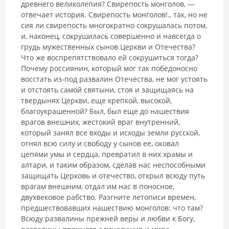
древнего великолепия? Свирепость монголов, —
отвечает история. Свирепость монголов!., так, но не
сия ли свирепость многократно со­крушалась потом,
и, наконец, сокрушилась совершенно и навсегда о
грудь мужественных сынов Церкви и Отечества?
Что же воспрепятствовало ей сокрушиться тогда?
Почему россиянин, который мог так победоносно
восстать из-под развалин Отечества, не мог устоять
и отстоять самой свя­тыни, стоя и защищаясь на
твердынях Церкви, еще крепкой, высокой,
благоукрашенной? Был, был еще до нашествия
врагов внешних, жесто­кий враг внутренний,
который занял все входы и исходы земли рус­ской,
отнял всю силу и свободу у сынов ее, оковал
цепями умы и сердца, превратил в них храмы и
алтари, и таким образом, сделав нас неспособ­ными
защищать Церковь и отечество, открыл всюду путь
врагам внешним, отдал им нас в поносное,
двухвековое рабство. Разгните летописи вре­мен,
предшествовавших нашествию монголов: что там?
Всюду развали­ны прежней веры и любви к Богу,