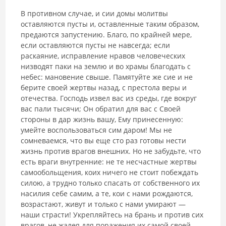
В противном случае, и сии домы молитвы
оставляются пусты и, ос­тавленные таким образом,
предаются запустению. Благо, по крайней мере,
если оставляются пусты не навсегда; если
раскаяние, исправление нра­вов человеческих
низводят паки на землю и во храмы благодать с
небес: мановение свыше. Памятуйте же сие и не
берите своей жертвы назад, с престола веры и
отечества. Господь извел вас из среды, где вокруг
вас пали тысячи; Он обратил для вас с Своей
стороны в дар жизнь вашу, Ему принесенную:
умейте воспользоваться сим даром! Мы не
сомнева­емся, что вы еще сто раз готовы нести
жизнь против врагов внешних. Но не забудьте, что
есть враги внутренние: не те несчастные жертвы
самообольщения, коих ничего не стоит побеждать
силою, а трудно толь­ко спасать от собственного их
насилия себе самим, а те, кои с нами рож­даются,
возрастают, живут и только с нами умирают —
наши страсти! Укрепляйтесь на брань и против сих
врагов, не жалея для поражения их самой своей