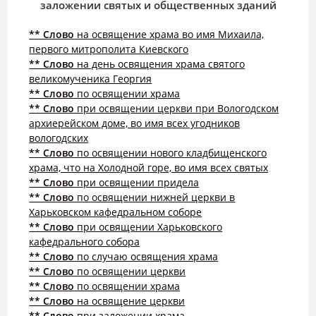
заложении святых и общественных зданий
** Слово
на освящение храма во имя Михаила,
первого митрополита Киевского
** Слово
на день освящения храма святого
великомученика Георгия
** Слово
по освящении храма
** Слово
при освящении церкви при Вологодском
архиерейском доме, во имя всех угодников
вологодских
** Слово
по освящении нового кладбищенского
храма, что на Холодной горе, во имя всех святых
** Слово
при освящении придела
** Слово
по освящении нижней церкви в
Харьковском кафедральном соборе
** Слово
при освящении Харьковского
кафедрального собора
** Слово
по случаю освящения храма
** Слово
по освящении церкви
** Слово
по освящении храма
** Слово
на освящение церкви
** Слово
при заложении храма