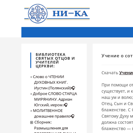
БИБЛИОТЕКА
Учение о со
СВЯТЫХ ОТЦОВ И
УЧИТЕЛЕЙ
ЦЕРКВИ:
Скачать
Учени
Слово о ЧТЕНИИ
ДУХОВНЫХ КНИГ.
При помощи отк
Иустин (Полянский)🎧
существует, и 
Доброе СЛОВО СТАРЦА
наш ум и волю;
МИРЯНИНУ. Адриан
Отец, Сын и Св
Югский, иером.🎧
блаженстве. С 
МОЛИТВЕННОЕ
Святому Духу м
домашнее правило🎧
Сборник:
должна состоят
Размышления для
блаженство — в