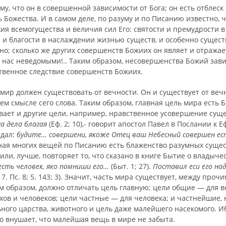
ому, что он в со­вершенной зависимости от Бога; он есть отблеск
 Божества. И в самом деле, по разуму и по Писанию известно, ч
я всемогущества и величия сил Его: святости и премудрости в
 и благости в наслаждении жизнью существ, и особенно сущест
но; сколько же других совер­шенств Божиих он являет и отража
 нас неведомы­ми!.. Таким образом, несовершенства Божий зави
ственное следствие совершенств Божиих.
о мир должен существовать от вечности. Он и существует от вечн
ем смысле сего слова. Таким образом, глав­ная цель мира есть 
вает и другие цели, на­пример, нравственное усовершение сущ
на дела благая
(Еф. 2; 10),- говорит апостол Павел в Послании к 
едал:
будите… совершени, якоже Отец ваш Небесный совершен ес
ная многих вещей по Писанию есть блаженство разумных сущес
или, лучше, повто­ряет то, что сказано в книге Бытие о владыче
есть человек, яко помниши его…
(Быт. 1; 27).
Поставил еси его над
; 7. Пс. 8; 5. 143; 3). Значит, часть мира существует, между прочи
м образом, должно отличать цель главную; цели общие — для в
хов и человеков; цели частные — для человека; и частнейшие,
ьного царства, животного и цель даже малейшего насекомого. 
 внуша­ет, что малейшая вещь в мире не забыта.