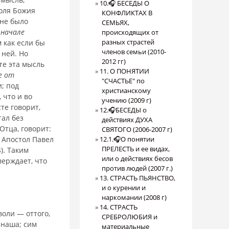
10.🎧 БЕСЕДЫ О
воля Божия
КОНФЛИКТАХ В
 не было
СЕМЬЯХ,
 начале
происходящих от
разных страстей
м как если бы
членов семьи (2010-
 ней. Но
2012 гг)
те эта мысль
11. О ПОНЯТИИ
е от
"СЧАСТЬЕ" по
и; под
христианскому
 что и во
учению (2009 г)
сте говорит,
12.🎧БЕСЕДЫ о
тал без
действиях ДУХА
Отца, говорит:
СВЯТОГО (2006-2007 г)
. Апостол Павел
12.1.🎧О понятии
ПРЕЛЕСТЬ и ее видах,
4). Таким
или о действиях бесов
верждает, что
против людей (2007 г.)
13. СТРАСТЬ ПЬЯНСТВО,
и о курении и
наркомании (2008 г)
14. СТРАСТЬ
оли — оттого,
СРЕБРОЛЮБИЯ и
 наша; сим
материальные