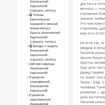
Иннокентий
для того и пот
Херсонский
вечного — тень
(слушать, читать)
отражение Божи
🎧 Чтение
законах; любви
Евангельских
Это нам извест
сказаний о земной
жизни Иисуса
сторонами, для
Христа. Иннокентий
мир есть ес­те
Херсонский
(слушать, читать)
Но если так, т
🎧 Беседы о смерти.
увидим, в лучш
Иннокентий
Писание указы
Херсонский
Христе Иисусе 
(слушать, читать)
Христос запов
Светлая Седмица.
Еще цель част
Иннокентий
Давид говорит 
Херсонский
О религии
на земле:
что 
откровенной.
Твоею…
(Евр. 2
Иннокентий
человека. Таки
Херсонский
разумных — ду
О религии
цель растител
христианской.
Писание сильно
Иннокентий