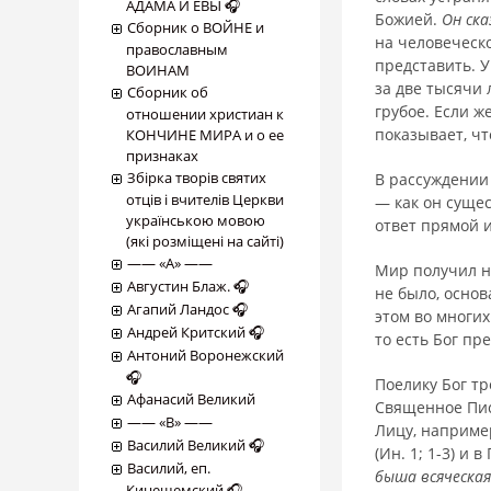
АДАМА И ЕВЫ 🎧
Божией.
Он ска
Сборник о ВОЙНЕ и
на человеческ
православным
представить. У
ВОИНАМ
за две тысячи 
Сборник об
грубое. Если ж
отношении христиан к
показывает, чт
КОНЧИНЕ МИРА и о ее
признаках
Збірка творів святих
В рассуждении 
отців і вчителів Церкви
— как он сущес
українською мовою
ответ прямой 
(які розміщені на сайті)
―― «А» ――
Мир получил на
Августин Блаж. 🎧
не было, основ
Агапий Ландос 🎧
этом во многих
Андрей Критский 🎧
то есть Бог пр
Антоний Воронежский
🎧
Поелику Бог тр
Афанасий Великий
Священное Пис
―― «В» ――
Лицу, наприме
Василий Великий 🎧
(Ин. 1; 1-3) и
Василий, еп.
быша всяческая
Кинешемский 🎧