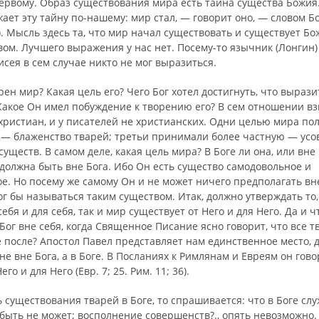
ервому. Образ существования мира есть тайна существа Бо­жи
ет эту тайну по-нашему: мир стал, — гово­рит оно, — словом 
9). Мысль здесь та, что мир начал существовать и существует Б
ом. Лучшего выражения у нас нет. Посему-то язычник (Лонгин)
сея в сем случае никто не мог выразиться.
рен мир? Какая цель его? Чего Бог хотел достигнуть, что вырази
Какое Он имел побуждение к творению его? В сем отношении вз
 христиан, и у писателей не христианских. Одни целью мира по
 — бла­женство тварей; третьи принимали более частную — ус
существ. В самом деле, какая цель мира? В Боге ли она, или вне 
должна быть вне Бога. Ибо Он есть существо самодоволь­ное и
. Но посему же самому Он и не может ничего предпо­лагать вне
г бы называться таким существом. Итак, должно утверждать то, 
себя и для себя, так и мир существует от Него и для Него. Да и ч
ог вне себя, когда Священное Писание ясно говорит, что все т
 пос­ле? Апостол Павел представляет нам единственное место,
не вне Бога, а в Боге. В Посланиях к Римлянам и Евреям он гово
его и для Него (Евр. 7; 25. Рим. 11; 36).
ь существования тварей в Боге, то спрашивается: что в Боге сл
 быть не может; восполнение совер­шенств?., опять невозможно