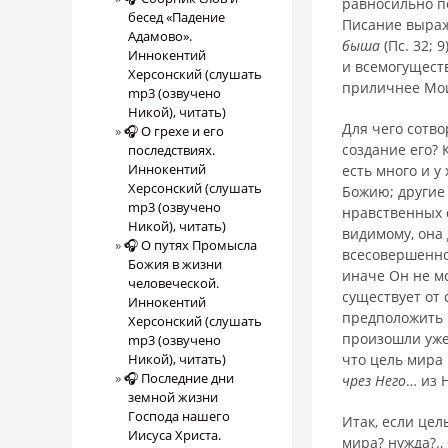
равносильно п
бесед «Падение
Писание выража
Адамово».
быша
(Пс. 32; 
Иннокентий
и всемогуществ
Херсонский (слушать
приличнее Мои
mp3 (озвучено
Никой), читать)
Для чего сотво
🎧 О грехе и его
создание его? 
последствиях.
Иннокентий
есть много и у
Херсонский (слушать
Божию; другие
mp3 (озвучено
нравствен­ных 
Никой), читать)
видимому, она 
🎧 О путях Промысла
всесовершенное
Божия в жизни
иначе Он не мо
человеческой.
существует от 
Иннокентий
предположить Б
Херсонский (слушать
произошли уже
mp3 (озвучено
Никой), читать)
что цель мира 
🎧 Последние дни
чрез Него
… из Н
земной жизни
Господа нашего
Итак, если цел
Иисуса Христа.
мира? нужда?.,