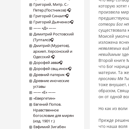
Григорий, Митр. С.-
которую хотят 
Петер.(Постников) 🎧
произвела мир 
Григорий Синаит🎧
предшествующе
Григорий Дьяченко🎧
сотвори Бог не
―― «Д» ――
существовала к
Димитрий Ростовский
Моисей умолчал
(Туптало)🎧
изложена ясне
Дмитрий (Муретов),
неявляемых ви
архиеп. Херсонский и
невидимым
зде
Одесский 🎧
Второй книге 
Дорофей авва🎧
что Бог нарица
Дорофей свщ.инок🎧
материи. Та же
Древний патерик 🎧
прослави Мя Ты
Древние иноческие
тоже внушает, 
уставы
образом, Свящ
―― «Е» ――
он от одной во
«Евергетин»
Евгений Попов.
Но как из вол
Нравственное
богословие для мирян
Прежде решени
(изд. 1901 г.)
что наша воля 
Евфимий Зигабен