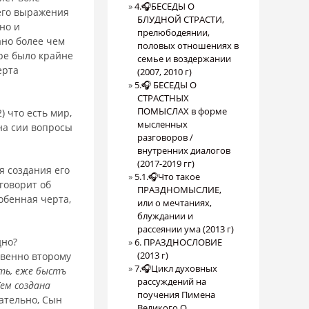
4.🎧БЕСЕДЫ О
шего выражения
БЛУДНОЙ СТРАСТИ,
но и
прелюбодеянии,
ано более чем
половых отношениях в
ире было крайне
семье и воздержании
ерта
(2007, 2010 г)
5.🎧 БЕСЕДЫ О
СТРАСТНЫХ
ПОМЫСЛАХ в форме
) что есть мир,
мысленных
 на сии вопросы
разговоров /
внутренних диалогов
(2017-2019 гг)
я создания его
5.1.🎧Что такое
 говорит об
ПРАЗДНОМЫСЛИЕ,
собенная черта,
или о мечтаниях,
блуждании и
рассеянии ума (2013 г)
дно?
6. ПРАЗДНОСЛОВИЕ
(2013 г)
венно второму
7.🎧Цикл духовных
сть, еже быстъ
рассуждений на
Тем создана
поучения Пимена
а­тельно, Сын
Великого О