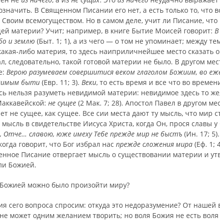
означить. В Священном Писании его нет, а есть только то, что 
Своим всемогуществом. Но в самом деле, учит ли Писание, что
й материи? Учит; например, в книге Бытие Моисей говорит:
В
бо и землю
(Быт. 1; 1), а из чего — о том не упоминает; между те
акая-либо материя, то здесь наиприличнейшее место сказать о
, следовательно, такой готовой материи не было. В другом мес
е:
Верою разумеваем совершитися веком глаголом Божиим, во еж
димым быти
(Евр. 11; 3).
Веки
, то есть время и все что во времен
сь нельзя разуметь невидимой материи: невидимое здесь то же,
Маккавейской:
не сущее
(2 Мак. 7; 28). Апостол Павел в другом ме
ет не сущее, как сущее. Все сии места дают ту мысль, что мир с
 мысль в свидетельстве Иисуса Христа, когда Он, прося славы у 
, Отче… сла­вою, юже имеху Тебе прежде мир не быстъ
(Ин. 17; 5)
когда говорит, что Бог избрал нас
прежде сложения мира
(Еф. 1; 
енное Писание отвергает мысль о существовании мате­рии и ут
ли Божией.
и Божией можно было произойти миру?
я сего вопроса спросим: откуда это недоразумение? От нашей в
не может одним желанием творить; но воля Божия не есть воля