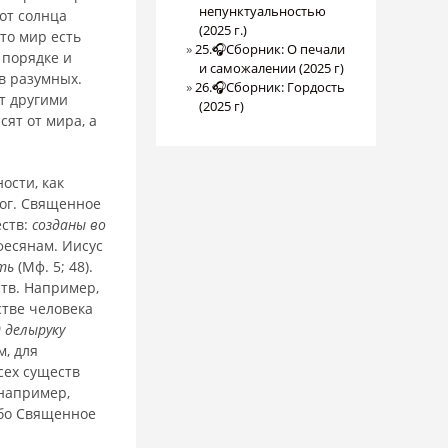
непунктуальностью
 от солнца
(2025 г.)
то мир есть
25.🎧Сборник: О печали
 порядке и
и саможалении (2025 г)
в разумных.
26.🎧Сборник: Гордость
ет другими
(2025 г)
сят от мира, а
ости, как
Бог. Священное
еств:
созданы во
Ефесянам. Иисус
ть
(Мф. 5; 48).
тв. Например,
стве человека
 делыруку
м, для
сех существ
 например,
Ибо Священное