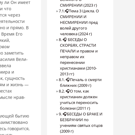
му ли Он имеет
СМИРЕНИИ (2023 г)
и что
7.1.🎧Тема 3 Цикла. О
тся через
СМИРЕНИИ И
еятельности
НЕСМИРЕНИИ пред
сно и прямо. В
волей другого
. Время Его
человека (2024 г)
8. 🎧 БЕСЕДЫ О
икий,
СКОРБЯХ, СТРАСТИ
овом
ПЕЧАЛИ и правом и
но заметить
неправом их
Василия Вели­
перенесении
звела
христианами (2010-
 мира и
2013 гг)
к, сущность
8.1. 🎧Печаль о смерти
лям и жизнь —
ближних (2009 г)
местах
8.2. 🎧О том, как
христианин должен
мысле нрав­
учиться переносить
болезни (2011 г)
9. 🎧БЕСЕДЫ О БРАКЕ И
твующей бытию
БЕЗБРАЧИИ по
 заимствовано
учениям святых отцов
есь говорится,
(2009 г)
мысль,