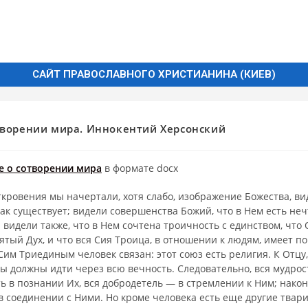
САЙТ ПРАВОСЛАВНОГО ХРИСТИАНИНА (КИЕВ)
творении мира. Иннокентий Херсонский
е о сотворении мира
в формате docx
ровения мы начертали, хотя слабо, изображение Боже­ства, вид
как существует; видели совер­шенства Божий, что в Нем есть не
 видели также, что в Нем сочтена троичность с единством, что 
ятый Дух, и что вся Сия Троица, в отношении к людям, имеет п
Сим Триединым человек связан: этот союз есть религия. К Отцу
ы должны идти через всю веч­ность. Следовательно, вся мудро
ь в познании Их, вся добродетель — в стремлении к Ним; након
 соедине­нии с Ними. Но кроме человека есть еще другие твари;