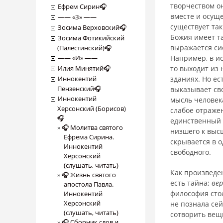
творчеством он
Ефрем Сирин🎧
вместе и осуще
―― «З» ――
существует так
Зосима Верховский🎧
Божия имеет та
Зосима Фотикийский
выражается сие
(Палестинский)🎧
―― «И» ――
Например, в ис
Илия Минятий🎧
то выходит из 
Иннокентий
зданиях. Но ес
Пензенский🎧
выказывает сво
Иннокентий
мысль человека
Херсонский (Борисов)
слабое отражен
🎧
единственный и
🎧 Молитва святого
низшего к высш
Ефрема Сирина.
скрывается в о
Иннокентий
свободного.
Херсонский
(слушать, читать)
Как произведен
🎧 Жизнь святого
есть тайна;
ве
апостола Павла.
философия стол
Иннокентий
Херсонский
не познала сей
(слушать, читать)
сотво­рить вещ
🎧 Сборник слов и