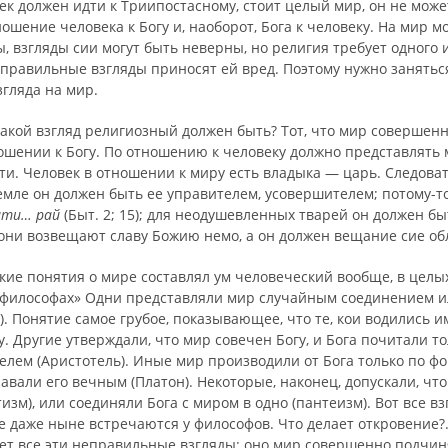
к должен идти к Триипостасному, стоит целый мир, он не може
ошение человека к Богу и, наоборот, Бога к чело­веку. На мир 
, взгляды сии могут быть невер­ны, но религия требует одного 
еправильные взгля­ды приносят ей вред. Поэтому нужно занять
гляда на мир.
акой взгляд религиозный должен быть? Тот, что мир со­вершен
ношении к Богу. По отношению к челове­ку должно представлят
ти. Человек в отноше­нии к миру есть владыка — царь. Следоват
емле он должен быть ее управителем, усовершителем; потому-т
ати… рай
(Быт. 2; 15); для неодушевленных тварей он должен бы
они возвещают славу Божию немо, а он должен вещание сие обл
ие понятия о мире составлял ум человеческий вообще, в целых
 философах» Одни представляли мир случайным соединением 
). Понятие самое гру­бое, показывающее, что те, кои водились и
. Другие утверждали, что мир совечен Богу, и Бога почитали т
лем (Аристотель). Иные мир производили от Бога только по фо
вали его вечным (Платон). Некоторые, наконец, допуска­ли, чт
тизм), или соединяли Бога с миром в одно (пантеизм). Вот все вз
е даже ныне встреча­ются у философов. Что делает откровение?.
яет все эти неправильные взгляды: оно мир совершенно подчин