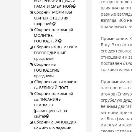
ВОЗГРЕВАНИЯ ДУХА И
которым челове
ПАМЯТИ СМЕРТНОЙ🎧
влияния на отн
Сборник: МОЛИТВЫ
разные взгляды
СВЯТЫХ ОТЦОВ из
взгляда, ибо н
творений🎧
правильного вз
Сборник толкований
МОЛИТВЫ
Примечание. К
ГОСПОДНЕЙ🎧
Богу. Это в от
Сборник на ВЕЛИКИЕ и
его деятельнос
БОГОРОДИЧНЫЕ
отношении к з
праздники
поставлен
дел
Сборник на
толкователем; 
ГОСПОДСКИЕ
праздники
Припомним, как
Сборник слов и молитв
на ВЕЛИКИЙ ПОСТ
частности — в
Сборник толкований
атомов (Епикур
св. ПИСАНИЯ и
огрубелую душу
ПСАЛМОВ
вечным двигате
(размещенных на
материи призна
сайте)🎧
из Бога (эмана
Сборник о ЗАПОВЕДЯХ
имел ум и каки
Божиих и о падении
словах устран