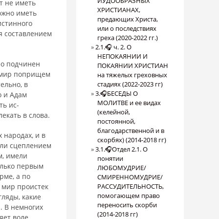
ИУДООБРАЗНЫХ
т не иметь
ХРИСТИАНАХ,
можно иметь
предающих Христа,
истинного
или о последствиях
ся составлением
греха (2020-2022 гг.)
2.1.🎧 ч. 2. О
НЕПОКАЯНИИ И
но подчинен
ПОКАЯНИИ ХРИСТИАН
ь мир поприщем
на тяжелых греховных
ельно, в
стадиях (2022-2023 гг)
3.🎧БЕСЕДЫ О
о и Адам
МОЛИТВЕ и ее видах
ть ис­
(келейной,
екать в слова.
постоянной,
благодарственной и в
 народах, и в
скорбях) (2014-2018 гг)
или сцеплением
3.1.🎧Отдел 2.1. О
м, имели
понятии
олько первым
ЛЮБОМУДРИЕ/
рме, а по
СМИРЕННОМУДРИЕ/
о мир проистек
РАССУДИТЕЛЬНОСТЬ,
помогающем право
гляды, какие
переносить скорби
. В немногих
(2014-2018 гг)
яет воле