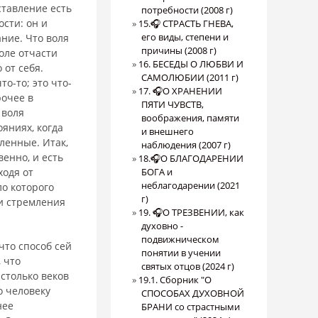
ставление есть
потребности (2008 г)
ости: он и
15.🎧 СТРАСТЬ ГНЕВА,
его виды, степени и
ание. Что воля
причины (2008 г)
воле отчасти
16. БЕСЕДЫ О ЛЮБВИ И
 от себя.
САМОЛЮБИИ (2011 г)
о-то; это что-
17. 🎧О ХРАНЕНИИ
рочее в
ПЯТИ ЧУВСТВ,
 воля
воображения, памяти
яниях, когда
и внешнего
­ленные. Итак,
наблюдения (2007 г)
венно, и есть
18.🎧О БЛАГОДАРЕНИИ
ходя от
БОГА и
неблагодарении (2021
ло которого
г)
 и стремления
19. 🎧О ТРЕЗВЕНИИ, как
духовно -
подвижническом
что способ сей
понятии в учении
, что
святых отцов (2024 г)
столько веков
19.1. Сборник "О
о человеку
СПОСОБАХ ДУХОВНОЙ
нее
БРАНИ со страстными