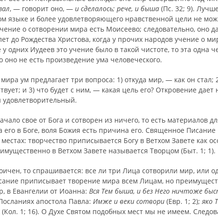
зал
, — говорит оно, —
и сделалось; рече, и быша
(Пс. 32; 9). Луч
ом языке и более удовлетворяющего нравственной цели не мож
чение о сотворении мира есть Моисеево; следовательно, оно д
лет до Рождества Христова, когда у прочих народов учение о м
е у одних Иудеев это учение было в такой чистоте, то эта одна ч
о оно не есть произведение ума человеческого.
мира ум предлагает три вопроса: 1) откуда мир, — как он стал; 2
твует; и 3) что будет с ним, — какая цель его? Откровение дает
и удовлетворительный.
чало свое от Бога и сотворен из ничего, то есть матери­алов дл
а его в Боге, воля Божия есть причина его. Священное Писание
 местах: творчество при­писывается Богу в Ветхом Завете как о
еиму­щественно в Ветхом Завете называется Творцом (Быт. 1; 1).
оичен, то спрашивается: все ли три Лица сотворили мир, или о
ание приписывает творение мира всем Лицам, но преимущест
р, в Евангелии от Иоанна:
Вся Тем быша, и без Него ничтоже бы
 в Посланиях апостола Павла:
Имже и веки сотвори
(Евр. 1; 2);
яко 
(Кол. 1; 16). О Духе Святом подобных мест мы не имеем. Следов