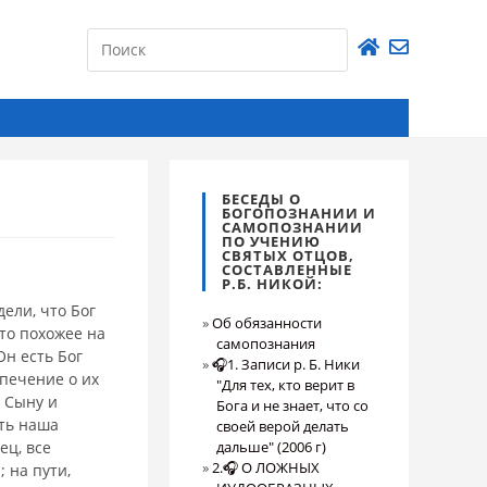
БЕСЕДЫ О
БОГОПОЗНАНИИ И
САМОПОЗНАНИИ
ПО УЧЕНИЮ
СВЯТЫХ ОТЦОВ,
СОСТАВЛЕННЫЕ
Р.Б. НИКОЙ:
ели, что Бог
Об обязанности
что похожее на
самопознания
Он есть Бог
🎧1. Записи р. Б. Ники
опечение о их
"Для тех, кто верит в
, Сыну и
Бога и не знает, что со
сть наша
своей верой делать
ец, все
дальше" (2006 г)
2.🎧 О ЛОЖНЫХ
 на пути,