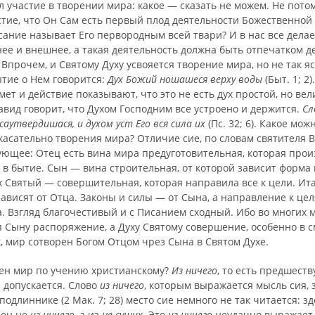
 участие в творении мира: какое — сказать не можем. Не пото
стие, что Он Сам есть первый плод деятельности Божественной 
ание называет Его первородным всей твари? И в нас все делае
ее и внеш­нее, а такая деятельность должна быть отпечатком д
 Впрочем, и Святому Духу усвояется творение мира, но не так я
ытие о Нем говорится:
Дух Божий ношашеся верху воды
(Быт. 1; 2)
ет и действие показывают, что это не есть дух простой, но вел
вид говорит, что Духом Господним все устроено и держится.
Сл
саутвердишася, и духом уст Его вся сила их
(Пс. 32; 6). Какое мож
касательно творения мира? Отличие сие, по словам святителя 
дующее: Отец есть вина мира предуготовительная, которая прои
 в бытие. Сын — вина строительная, от которой зависит форма
х Святый — совершительная, которая направила все к цели. Ита
ависят от Отца. Законы и силы — от Сына, а направление к це
а. Взгляд благочестивый и с Писанием сходный. Ибо во многих 
 Сыну распоряжение, а Духу Святому совершение, особенно в с
, мир сотворен Богом Отцом чрез Сына в Святом Духе.
рен мир по учению христианскому?
Из ничего
, то есть пред­шес
 допускается. Слово
из ничего
, которым выражается мысль сия,
 подлиннике (2 Мак. 7; 28) место сие немного не так читается: зд
рен не
из ничего
, а из
не сущих
. Это
из ничего
неудачно выражает 