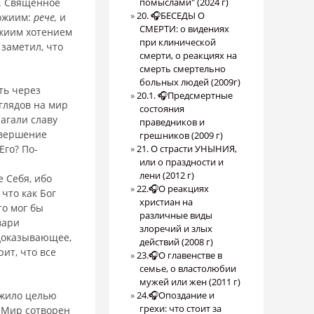
я. Священное
помыслами" (2024 г)
20. 🎧БЕСЕДЫ О
Божиим:
рече,
и
СМЕРТИ: о видениях
ожиим хотением
при клинической
 заметил, что
смерти, о реакциях на
смерть смертельно
больных людей (2009г)
ть через
20.1. 🎧Предсмертные
глядов на мир
состояния
лагали славу
праведников и
овершение
грешников (2009 г)
Его? По-
21. О страсти УНЫНИЯ,
или о праздности и
лени (2012 г)
 Себя, ибо
22.🎧О реакциях
что как Бог
христиан на
то мог бы
различные виды
вари
злоречий и злых
 доказывающее,
действий (2008 г)
рит, что все
23.🎧О главенстве в
семье, о властолюбии
мужей или жен (2011 г)
ужило целью
24.🎧Опоздание и
грехи: что стоит за
. Мир сотворен