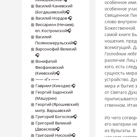
особенное имел
Василий Каневский
особенное уча
(Богдашевский)🎧
Священное Пис
Василий Нордов 🎧
слово внутренн
Виссарион (Нечаев),
Божествен­ной.
еп. Костромской🎧
самой книге Б
Василий
ношения, предм
Поляномерульский🎧
всемогущий. Да
Варсонофий Великий
Господним небе
🎧
различие Лиц 
Вонифатий
кого, есть сле
Феофановский
сущность мира
(Киевский)🎧
―― «Г» ――
устройство. Ду
Гавриил (Кикодзе) 🎧
мира и бытие з
Георгий Задонский
от Святаго Дух
(Машурин)
приписывается
Георгий (Ярошевский)
ственном. Итак
митр. Варшавский
Григорий Богослов🎧
Из чего сотво
Григорий Великий
его материи не
(Двоеслов)🎧
из Вульгаты. В
Григорий Нисский🎧
что мир сотво