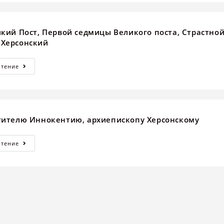
икий Пост, Первой седмицы Великого поста, Страстно
 Херсонский
Чтение
тителю Иннокентию, архиепископу Херсонскому
Чтение