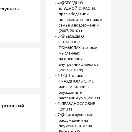
4.🎧БЕСЕДЫ О
(слушать
БЛУДНОЙ СТРАСТИ,
прелюбодеянии,
половых отношениях в
семье и воздержании
(2007, 2010 г)
5.🎧 БЕСЕДЫ О
СТРАСТНЫХ
ПОМЫСЛАХ в форме
мысленных
разговоров /
внутренних диалогов
(2017-2019 гг)
5.1.🎧Что такое
ПРАЗДНОМЫСЛИЕ,
или о мечтаниях,
блуждании и
рассеянии ума (2013 г)
6. ПРАЗДНОСЛОВИЕ
Херсонский
(2013 г)
7.🎧Цикл духовных
рассуждений на
поучения Пимена
Великого О