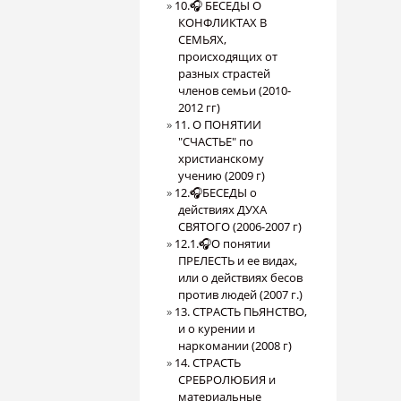
10.🎧 БЕСЕДЫ О
КОНФЛИКТАХ В
СЕМЬЯХ,
происходящих от
разных страстей
членов семьи (2010-
2012 гг)
11. О ПОНЯТИИ
"СЧАСТЬЕ" по
христианскому
учению (2009 г)
12.🎧БЕСЕДЫ о
действиях ДУХА
СВЯТОГО (2006-2007 г)
12.1.🎧О понятии
ПРЕЛЕСТЬ и ее видах,
или о действиях бесов
против людей (2007 г.)
13. СТРАСТЬ ПЬЯНСТВО,
и о курении и
наркомании (2008 г)
14. СТРАСТЬ
СРЕБРОЛЮБИЯ и
материальные