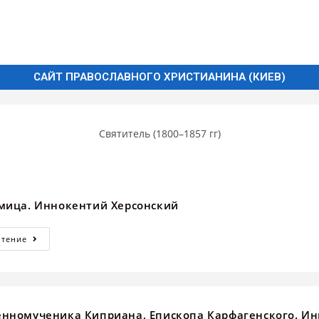
САЙТ ПРАВОСЛАВНОГО ХРИСТИАНИНА (КИЕВ)
Святитель (1800–1857 гг)
мица. Иннокентий Херсонский
Чтение
нномученика Киприана, Епископа Карфагенского. И