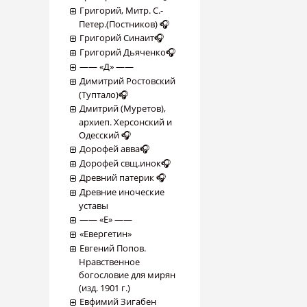
Григорий, Митр. С.-
Петер.(Постников) 🎧
Григорий Синаит🎧
Григорий Дьяченко🎧
―― «Д» ――
Димитрий Ростовский
(Туптало)🎧
Дмитрий (Муретов),
архиеп. Херсонский и
Одесский 🎧
Дорофей авва🎧
Дорофей свщ.инок🎧
Древний патерик 🎧
Древние иноческие
уставы
―― «Е» ――
«Евергетин»
Евгений Попов.
Нравственное
богословие для мирян
(изд. 1901 г.)
Евфимий Зигабен