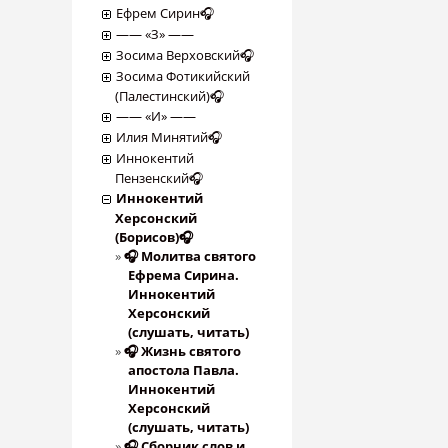
Ефрем Сирин🎧
―― «З» ――
Зосима Верховский🎧
Зосима Фотикийский
(Палестинский)🎧
―― «И» ――
Илия Минятий🎧
Иннокентий
Пензенский🎧
Иннокентий
Херсонский
(Борисов)🎧
🎧 Молитва святого
Ефрема Сирина.
Иннокентий
Херсонский
(слушать, читать)
🎧 Жизнь святого
апостола Павла.
Иннокентий
Херсонский
(слушать, читать)
🎧 Сборник слов и