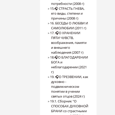
потребности (2008 г)
15.🎧 СТРАСТЬ ГНЕВА,
его виды, степени и
причины (2008 г)
16. БЕСЕДЫ О ЛЮБВИ И
САМОЛЮБИИ (2011 г)
17. 🎧О ХРАНЕНИИ
ПЯТИ ЧУВСТВ,
воображения, памяти
и внешнего
наблюдения (2007 г)
18.🎧О БЛАГОДАРЕНИИ
БОГА и
неблагодарении (2021
г)
19. 🎧О ТРЕЗВЕНИИ, как
духовно -
подвижническом
понятии в учении
святых отцов (2024 г)
19.1. Сборник "О
СПОСОБАХ ДУХОВНОЙ
БРАНИ со страстными