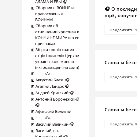
АДАМА И ЕВЫ 🎧
Сборник о ВОЙНЕ и
🎧 О послед
православным
mp3, озвуче
ВОИНАМ
Сборник об
Продолжить 
отношении христиан к
КОНЧИНЕ МИРА и о ее
признаках
Збірка творів святих
отців і вчителів Церкви
українською мовою
Слова и бес
(які розміщені на сайті)
―― «А» ――
Продолжить 
Августин Блаж. 🎧
Агапий Ландос 🎧
Андрей Критский 🎧
Антоний Воронежский
🎧
Слова и бес
Афанасий Великий
―― «В» ――
Василий Великий 🎧
Продолжить 
Василий, еп.
Кинешемский 🎧