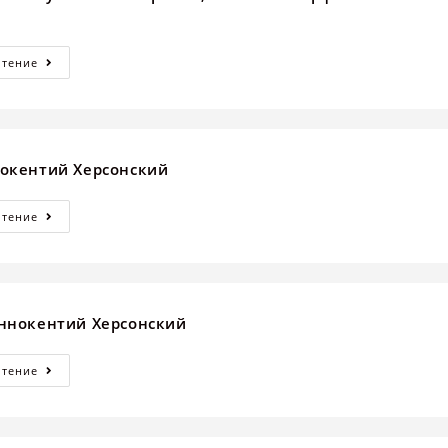
Чтение
окентий Херсонский
Чтение
ннокентий Херсонский
Чтение