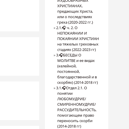
ИУДООБРАЗНЫХ
ХРИСТИАНАХ,
предающих Христа,
или о последствиях
греха (2020-2022 гг.)
2.1.🎧 ч. 2. О
НЕПОКАЯНИИ И
ПОКАЯНИИ ХРИСТИАН
на тяжелых греховных
стадиях (2022-2023 гг)
3.🎧БЕСЕДЫ О
МОЛИТВЕ и ее видах
(келейной,
постоянной,
благодарственной и в
скорбях) (2014-2018 гг)
3.1.🎧Отдел 2.1. О
понятии
ЛЮБОМУДРИЕ/
СМИРЕННОМУДРИЕ/
РАССУДИТЕЛЬНОСТЬ,
помогающем право
переносить скорби
(2014-2018 гг)