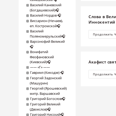
Василий Каневский
(Богдашевский)🎧
Василий Нордов 🎧
Слова в Вел
Виссарион (Нечаев),
Иннокентий
еп. Костромской🎧
Василий
Продолжить 
Поляномерульский🎧
Варсонофий Великий
🎧
Вонифатий
Феофановский
Акафист свя
(Киевский)🎧
―― «Г» ――
Гавриил (Кикодзе) 🎧
Продолжить 
Георгий Задонский
(Машурин)
Георгий (Ярошевский)
митр. Варшавский
Григорий Богослов🎧
Григорий Великий
(Двоеслов)🎧
Григорий Нисский🎧