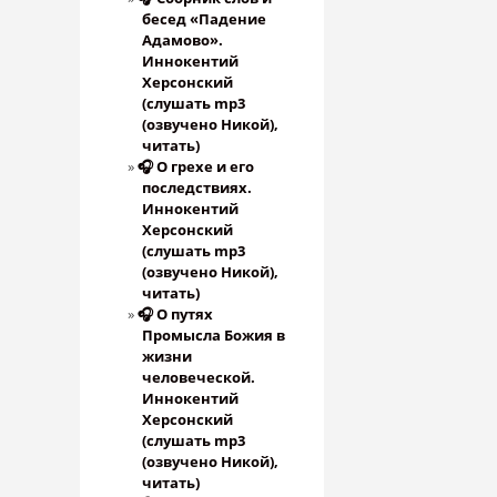
бесед «Падение
Адамово».
Иннокентий
Херсонский
(слушать mp3
(озвучено Никой),
читать)
🎧 О грехе и его
последствиях.
Иннокентий
Херсонский
(слушать mp3
(озвучено Никой),
читать)
🎧 О путях
Промысла Божия в
жизни
человеческой.
Иннокентий
Херсонский
(слушать mp3
(озвучено Никой),
читать)