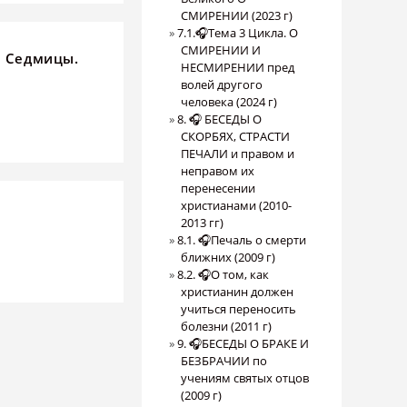
СМИРЕНИИ (2023 г)
7.1.🎧Тема 3 Цикла. О
СМИРЕНИИ И
й Седмицы.
НЕСМИРЕНИИ пред
волей другого
человека (2024 г)
8. 🎧 БЕСЕДЫ О
СКОРБЯХ, СТРАСТИ
ПЕЧАЛИ и правом и
неправом их
перенесении
христианами (2010-
2013 гг)
8.1. 🎧Печаль о смерти
ближних (2009 г)
8.2. 🎧О том, как
христианин должен
учиться переносить
болезни (2011 г)
9. 🎧БЕСЕДЫ О БРАКЕ И
БЕЗБРАЧИИ по
учениям святых отцов
(2009 г)