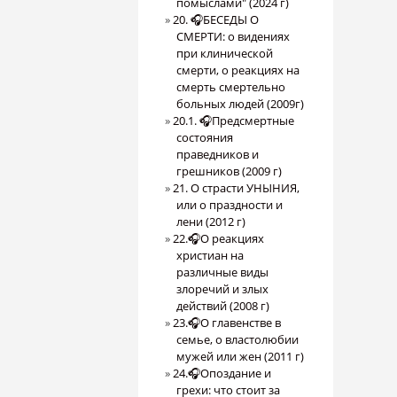
помыслами" (2024 г)
20. 🎧БЕСЕДЫ О
СМЕРТИ: о видениях
при клинической
смерти, о реакциях на
смерть смертельно
больных людей (2009г)
20.1. 🎧Предсмертные
состояния
праведников и
грешников (2009 г)
21. О страсти УНЫНИЯ,
или о праздности и
лени (2012 г)
22.🎧О реакциях
христиан на
различные виды
злоречий и злых
действий (2008 г)
23.🎧О главенстве в
семье, о властолюбии
мужей или жен (2011 г)
24.🎧Опоздание и
грехи: что стоит за