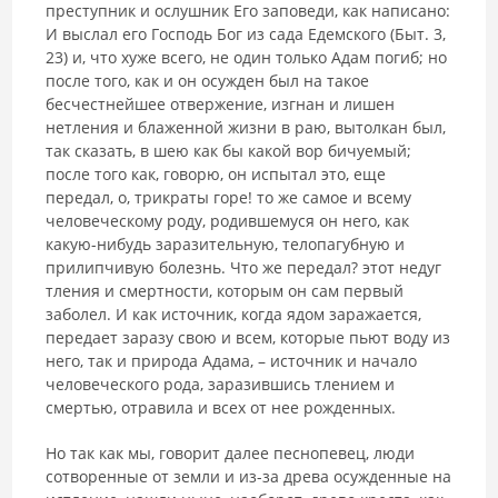
преступник и ослушник Его заповеди, как написано:
И выслал его Господь Бог из сада Едемского (Быт. 3,
23) и, что хуже всего, не один только Адам погиб; но
после того, как и он осужден был на такое
бесчестнейшее отвержение, изгнан и лишен
нетления и блаженной жизни в раю, вытолкан был,
так сказать, в шею как бы какой вор бичуемый;
после того как, говорю, он испытал это, еще
передал, о, трикраты горе! то же самое и всему
человеческому роду, родившемуся он него, как
какую-нибудь заразительную, телопагубную и
прилипчивую болезнь. Что же передал? этот недуг
тления и смертности, которым он сам первый
заболел. И как источник, когда ядом заражается,
передает заразу свою и всем, которые пьют воду из
него, так и природа Адама, – источник и начало
человеческого рода, заразившись тлением и
смертью, отравила и всех от нее рожденных.
Но так как мы, говорит далее песнопевец, люди
сотворенные от земли и из-за древа осужденные на