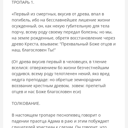
ТРОПАРЬ 1.
«Первый из смертных, вкусив от древа, впал в
погибель, ибо на бесславнейшее лишение жизни
осужденный, он, как некую губительную для тела
порчу, всему роду своему передал болезнь; но мы,
на земле рожденные, обретя восстановление через
древо Креста, взываем: “Прехвальный Боже отцов и
наш, благословен Ты!”
(От древа вкусив первый в человецех, в тление
вселися: отвержением бо жизни безчестнейшим
осудився, всему роду телотленен некий, яко вред
недуга преподаде: но обретше земнороднии
воззвание крестным древом, зовем: препетый
отцев и нас Боже благословен еси)
ТОЛКОВАНИЕ.
В настоящем тропаре песнопевец говорит о
падении праотца Адама в раю и этим побуждает
слушателей христиан к слезам. Он говорит, что