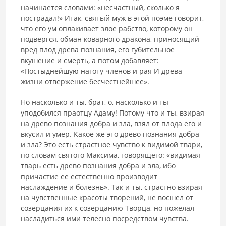
начинается словами: «несчастный, сколько я
пострадал!» Итак, святый муж в этой поэме говорит,
что его ум оплакивает злое рабство, которому он
подвергся, обман коварного дракона, приносящий
вред плод древа познания, его губительное
вкушение и смерть, а потом добавляет:
«Постыднейшую наготу членов и рая И древа
жизни отвержение бесчестнейшее».
Но насколько и ты, брат, о, насколько и ты
уподобился праотцу Адаму! Потому что и ты, взирая
на древо познания добра и зла, взял от плода его и
вкусил и умер. Какое же это древо познания добра
и зла? Это есть страстное чувство к видимой твари,
по словам святого Максима, говорящего: «видимая
тварь есть древо познания добра и зла, ибо
причастие ее естественно производит
наслаждение и болезнь». Так и ты, страстно взирая
на чувственные красоты творений, не восшел от
созерцания их к созерцанию Творца, но пожелал
насладиться ими телесно посредством чувства.