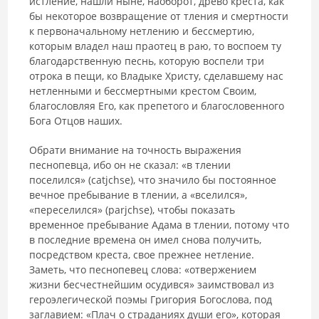
истление, нашли ныне, наоборот, древо креста, как
бы некоторое возвращение от тления и смертности
к первоначальному нетлению и бессмертию,
которым владел наш праотец в раю, то воспоем ту
благодарственную песнь, которую воспели три
отрока в пещи, ко Владыке Христу, сделавшему нас
нетленными и бессмертными крестом Своим,
благословляя Его, как препетого и благословенного
Бога Отцов наших.
Обрати внимание на точность выражения
песнопевца, ибо он не сказал: «в тлении
поселился» (catjchse), что значило бы постоянное
вечное пребывание в тлении, а «вселился»,
«переселился» (parjchse), чтобы показать
временное пребывание Адама в тлении, потому что
в последние времена он имел снова получить,
посредством креста, свое прежнее нетление.
Заметь, что песнопевец слова: «отвержением
жизни бесчестнейшим осудився» заимствовал из
героэлегической поэмы Григория Богослова, под
заглавием: «Плач о страданиях души его», которая