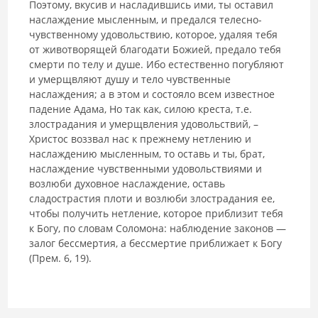
Поэтому, вкусив и насладившись ими, ты оставил
наслаждение мысленным, и предался телесно-
чувственному удовольствию, которое, удаляя тебя
от животворящей благодати Божией, предало тебя
смерти по телу и душе. Ибо естественно погубляют
и умерщвляют душу и тело чувственные
наслаждения; а в этом и состояло всем известное
падение Адама, Но так как, силою креста, т.е.
злострадания и умерщвления удовольствий, –
Христос воззвал нас к прежнему нетлению и
наслаждению мысленным, то оставь и ты, брат,
наслаждение чувственными удовольствиями и
возлюби духовное наслаждение, оставь
сладострастия плоти и возлюби злострадания ее,
чтобы получить нетление, которое приблизит тебя
к Богу, по словам Соломона: наблюдение законов —
залог бессмертия, а бессмертие приближает к Богу
(Прем. 6, 19).