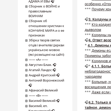
АДАМА И ЕВЫ 🎧
особенно «Отр
Сборник о ВОЙНЕ и
***
Почему хри
православным
ВОИНАМ
🎧
3. Колдуны 
Сборник об
***
Кто колдуе
отношении христиан к
дьяволом
КОНЧИНЕ МИРА и о ее
***
Колдуны ни
признаках
🎧
4. Ответ во
Збірка творів святих
отців і вчителів Церкви
*
4.1. Демоны 
українською мовою
***
Демоны есл
(які розміщені на сайті)
Примеры забол
―― «А» ――
***
Колдунов и
Августин Блаж. 🎧
🎧*
4.1.1. Бол
Агапий Ландос 🎧
неблагодарност
Андрей Критский 🎧
чародеям
Антоний Воронежский
***
Больные, н
🎧
восхищения лю
Афанасий Великий
***
Даже если 
―― «В» ――
Василий Великий 🎧
🎧
4.2. Только
Василий, еп.
тайное, демон
Кинешемский 🎧