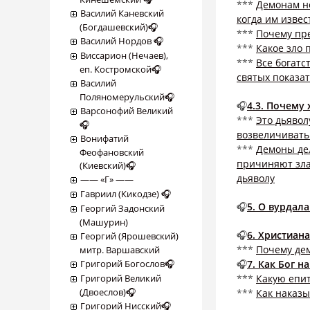
***
Демонам не
Василий Каневский
когда им извес
(Богдашевский)🎧
***
Почему пр
Василий Нордов 🎧
***
Какое зло 
Виссарион (Нечаев),
***
Все богатс
еп. Костромской🎧
святых показа
Василий
Поляномерульский🎧
🎧
4.3. Почему
Варсонофий Великий
***
Это дьявол
🎧
возвеличивать 
Вонифатий
***
Демоны дел
Феофановский
причиняют зла
(Киевский)🎧
дьяволу
―― «Г» ――
Гавриил (Кикодзе) 🎧
🎧
5. О вурдал
Георгий Задонский
(Машурин)
🎧
6. Христиан
Георгий (Ярошевский)
***
Почему де
митр. Варшавский
Григорий Богослов🎧
🎧
7. Как Бог н
Григорий Великий
***
Какую епи
(Двоеслов)🎧
***
Как наказы
Григорий Нисский🎧