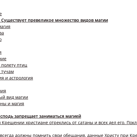
е
 Существует превеликое множество видов магии
магия
ва
о
я
ние
 полету птиц
 тучам
я и астрология
ния
ый вид магии
оны и магия
осподь запрещает заниматься магией
 Крещении христиане отреклись от сатаны и всех дел его. Пок
 всегда должны помнить свои обещания, данные Христу при Кр