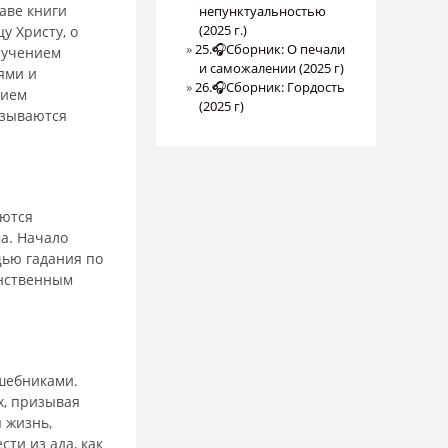
аве книги
непунктуальностью
(2025 г.)
у Христу, о
25.🎧Сборник: О печали
изучением
и саможалении (2025 г)
ями и
26.🎧Сборник: Гордость
нием
(2025 г)
азываются
аются
а. Начало
щью гадания по
инственным
лшебниками.
х, призывая
 жизнь,
сти из ада, как