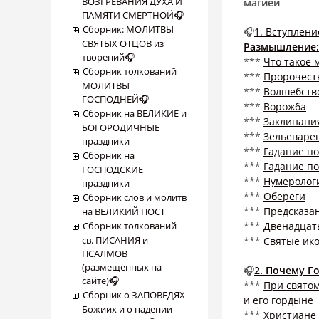
ВОЗГРЕВАНИЯ ДУХА И
магией
ПАМЯТИ СМЕРТНОЙ🎧
Сборник: МОЛИТВЫ
🎧
1. Вступлени
СВЯТЫХ ОТЦОВ из
Размышление:
творений🎧
***
Что такое 
Сборник толкований
***
Пророчест
МОЛИТВЫ
***
Волшебств
ГОСПОДНЕЙ🎧
***
Ворожба
Сборник на ВЕЛИКИЕ и
***
Заклинани
БОГОРОДИЧНЫЕ
***
Зельеваре
праздники
***
Гадание по
Сборник на
***
Гадание по
ГОСПОДСКИЕ
***
Нумерологи
праздники
***
Обереги
Сборник слов и молитв
***
Предсказа
на ВЕЛИКИЙ ПОСТ
Сборник толкований
***
Двенадцат
св. ПИСАНИЯ и
***
Святые ик
ПСАЛМОВ
(размещенных на
🎧
2. Почему Г
сайте)🎧
***
При святом
Сборник о ЗАПОВЕДЯХ
и его гордыне
Божиих и о падении
***
Христиане