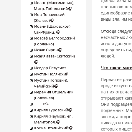
Дьявол изнача
Иоанн (Максимович),
превышающему в
Митр. Тобольский🎧
единообразие 
Иов Почаевский
виды зла, им 
(Железо)🎧
Иоанн (Шаховской)
Отсюда следуе
Сан-Франц. 🎧
несчастных лю
Иоасаф Белгородский
ясно и доступ
(Горленко)
определить вид
Исаак Сирин🎧
людей.
Исаия авва (Скитский)
🎧
Что такое маг
Исидор Пелусиот
Иустин Полянский
Первая ее разн
Иустин (Попович),
вроде искусств
Челийский🎧
на них отвечаю
Иеремия Отшельник
(Соловьев)
открывают как
―― «К» ――
Они подраздел
Кирилл Туровский🎧
подземных. Ма
Кирилл (Наумов), еп.
злыми, а подз
Мелитопол.🎧
никогда и ник
Косма Этолийский🎧
которых пишет 