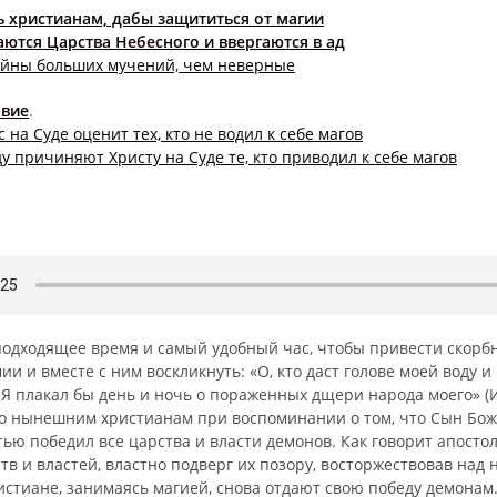
ть христианам, дабы защититься от магии
аются Царства Небесного и ввергаются в ад
ойны больших мучений, чем неверные
овие
.
с на Суде оценит тех, кто не водил к себе магов
у причиняют Христу на Суде те, кто приводил к себе магов
подходящее время и самый удобный час, чтобы привести скорб
и и вместе с ним воскликнуть: «О, кто даст голове моей воду и
 Я плакал бы день и ночь о пораженных дщери народа моего» (Ие
по нынешним христианам при воспоминании о том, что Сын Бо
ью победил все царства и власти демонов. Как говорит апостол
тв и властей, властно подверг их позору, восторжествовав над
христиане, занимаясь магией, снова отдают свою победу демонам