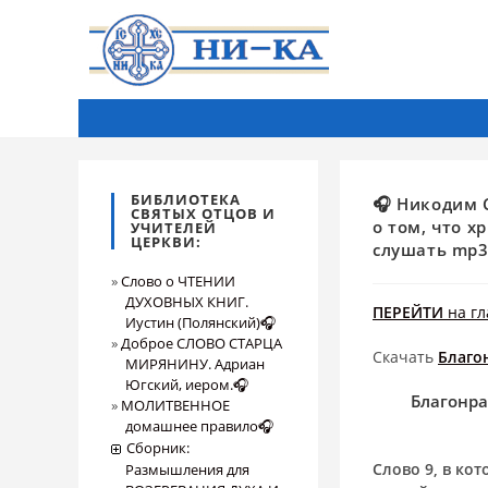
БИБЛИОТЕКА
🎧 Никодим 
СВЯТЫХ ОТЦОВ И
о том, что 
УЧИТЕЛЕЙ
ЦЕРКВИ:
слушать mp3
Слово о ЧТЕНИИ
ДУХОВНЫХ КНИГ.
ПЕРЕЙТИ
на гл
Иустин (Полянский)🎧
Доброе СЛОВО СТАРЦА
Скачать
Благо
МИРЯНИНУ. Адриан
Югский, иером.🎧
Благонра
МОЛИТВЕННОЕ
домашнее правило🎧
Сборник:
Слово 9, в ко
Размышления для