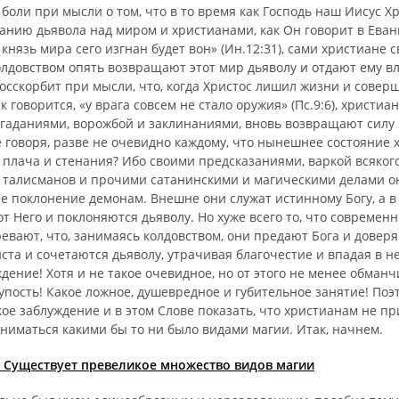
 боли при мысли о том, что в то время как Господь наш Иисус Х
анию дьявола над миром и христианами, как Он говорит в Еван
князь мира сего изгнан будет вон» (Ин.12:31), сами христиане 
олдовством опять возвращают этот мир дьяволу и отдают ему вл
восскорбит при мысли, что, когда Христос лишил жизни и сове
к говорится, «у врага совсем не стало оружия» (Пс.9:6), христиа
 гаданиями, ворожбой и заклинаниями, вновь возвращают силу
 говоря, разве не очевидно каждому, что нынешнее состояние 
плача и стенания? Ибо своими предсказаниями, варкой всякого
 талисманов и прочими сатанинскими и магическими делами 
е поклонение демонам. Внешне они служат истинному Богу, а в
т Него и поклоняются дьяволу. Но хуже всего то, что современ
евают, что, занимаясь колдовством, они предают Бога и довер
та и сочетаются дьяволу, утрачивая благочестие и впадая в н
дение! Хотя и не такое очевидное, но от этого не менее обманч
упость! Какое ложное, душевредное и губительное занятие! Поэ
ое заблуждение и в этом Слове показать, что христианам не пр
ниматься какими бы то ни было видами магии. Итак, начнем.
 Существует превеликое множество видов магии