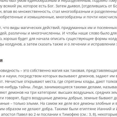
льно был умом единообразным и неразделенным, подобно тому 
сякий ум, которое есть Бог. Затем дьявол, [отделившись от Бо
и, впав во множественность, стал многообразным и разделенны
изобретенные и измышленные, многообразны и почти неисчисл
т, что виды магических действий, придуманных им и посеянных
дей, различны и многочисленны. И чтобы наше слово было для
но, хорошо будет для начала описать существующие формы колд
ы колдунов, а затем сказать также и о лечении и исправлении
ия
овидность – это собственно магия как таковая, представляюща
а и науки, посредством которых вызывают демонов, задают им 
т. Нечистые открывают места, где спрятаны клады, дают толко
ие-нибудь тайны. Люди, занимающиеся такими делами, называ
яют демонов на три категории: высших воздушных, средних зе
ги говорят, будто воздушные демоны добрые, земные бывают 
емные – только злыми. На самом же деле все демоны злобные и 
оим образом не делают добра. Такими были египтяне Ианний и 
апостол Павел во 2-м послании к Тимофею (см.: 3, 8), некоторые