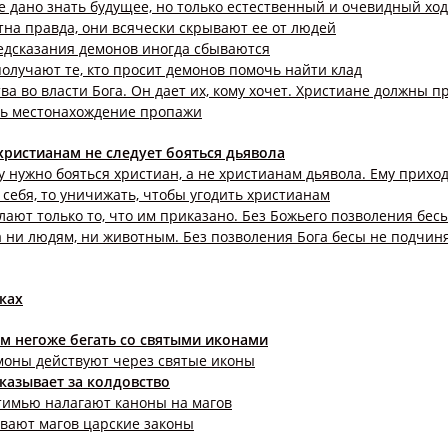
 дано знать будущее, но только естественный и очевидный ход
тна правда, они всячески скрывают ее от людей
едсказания демонов иногда сбываются
получают те, кто просит демонов помочь найти клад
тва во власти Бога. Он дает их, кому хочет. Христиане должны п
ть местонахождение пропажи
 христианам не следует бояться дьявола
у нужно бояться христиан, а не христианам дьявола. Ему приход
себя, то уничижать, чтобы угодить христианам
ают только то, что им приказано. Без Божьего позволения бес
 ни людям, ни животным. Без позволения Бога бесы не подчин
аках
ам негоже бегать со святыми иконами
моны действуют через святые иконы
аказывает за колдовство
тимью налагают каноны на магов
вают магов царские законы