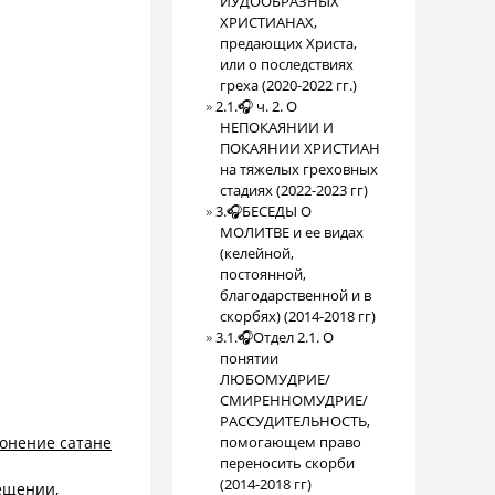
ИУДООБРАЗНЫХ
ХРИСТИАНАХ,
предающих Христа,
или о последствиях
греха (2020-2022 гг.)
2.1.🎧 ч. 2. О
НЕПОКАЯНИИ И
ПОКАЯНИИ ХРИСТИАН
на тяжелых греховных
стадиях (2022-2023 гг)
3.🎧БЕСЕДЫ О
МОЛИТВЕ и ее видах
(келейной,
постоянной,
благодарственной и в
скорбях) (2014-2018 гг)
3.1.🎧Отдел 2.1. О
понятии
ЛЮБОМУДРИЕ/
СМИРЕННОМУДРИЕ/
РАССУДИТЕЛЬНОСТЬ,
лонение сатане
помогающем право
переносить скорби
(2014-2018 гг)
ещении,