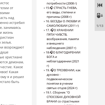
ристос
потребности (2008 г)
гелии от
15.🎧 СТРАСТЬ ГНЕВА,
его виды, степени и
своими
причины (2008 г)
асть над
16. БЕСЕДЫ О ЛЮБВИ И
ршенно истребил
1/13
САМОЛЮБИИ (2011 г)
не, занимаясь
17. 🎧О ХРАНЕНИИ
 и жизнь
ПЯТИ ЧУВСТВ,
христиан
воображения, памяти
 зелья,
и внешнего
они возрождают
наблюдения (2007 г)
 душе
18.🎧О БЛАГОДАРЕНИИ
БОГА и
ные христиане
неблагодарении (2021
яются демонам,
г)
ечестие. Какое
19. 🎧О ТРЕЗВЕНИИ, как
ивое! Какая
духовно -
тому я и решил
подвижническом
истало быть
понятии в учении
святых отцов (2024 г)
19.1. Сборник "О
СПОСОБАХ ДУХОВНОЙ
БРАНИ со страстными