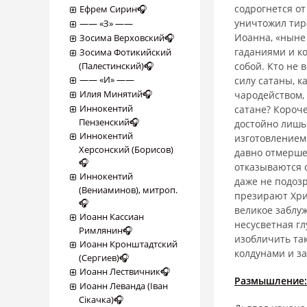
содрогнется от
Ефрем Сирин🎧
уничтожил тир
―― «З» ――
Иоанна, «ныне 
Зосима Верховский🎧
гаданиями и к
Зосима Фотикийский
(Палестинский)🎧
собой. Кто не 
―― «И» ――
силу сатаны, ка
Илия Минятий🎧
чародейством,
Иннокентий
сатане? Короче
Пензенский🎧
достойно лишь 
Иннокентий
изготовлением
Херсонский (Борисов)
давно отмерше
🎧
отказываются о
Иннокентий
даже не подозр
(Вениаминов), митроп.
презирают Хрис
🎧
великое заблуж
Иоанн Кассиан
несусветная гл
Римлянин🎧
изобличить так
Иоанн Кронштадтский
колдунами и за
(Сергиев)🎧
Иоанн Лествичник🎧
Размышление:
Иоанн Леванда (Іван
Сікачка)🎧