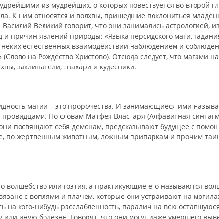
удрейшими из мудрейших, о которых повествуется во второй гл
ла. К ним относятся и волхвы, пришедшие поклониться младенц
й Василий Великий говорит, что они занимались астрологией, 
д и причин явлений природы: «Языка персидского маги, гадани
 неких естественных взаимодействий наблюдением и соблюде
 (Слово на Рождество Христово). Отсюда следует, что магами н
хвы, заклинатели, знахари и кудесники.
идность магии – это пророчества. И занимающиеся ими назыв
 провидцами. По словам Матфея Властаря (Алфавитная синтагм
, они посвящают себя демонам, предсказывают будущее с помо
це, по жертвенным животным, ложным припаркам и прочим та
.
это волшебство или гоэтия, а практикующие его называются во
вязано с воплями и плачем, которые они устраивают на могила
ть на кого-нибудь расслабленность, паралич на всю оставшуюся
ту или иную болезнь. Говорят, что они могут даже умершего выве