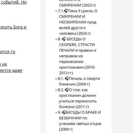
 событий. Но
СМИРЕНИИ (2023 г)
7.1.🎧Тема 3 Цикла. О
СМИРЕНИИ И
НЕСМИРЕНИИ пред
росить Бога и
волей другого
человека (2024 г)
8. 🎧 БЕСЕДЫ О
СКОРБЯХ, СТРАСТИ
ПЕЧАЛИ и правом и
ится то
неправом их
перенесении
ы не
христианами (2010-
яются даже
2013 гг)
8.1. 🎧Печаль о смерти
ближних (2009 г)
8.2. 🎧О том, как
христианин должен
учиться переносить
болезни (2011 г)
9. 🎧БЕСЕДЫ О БРАКЕ И
БЕЗБРАЧИИ по
учениям святых отцов
(2009 г)