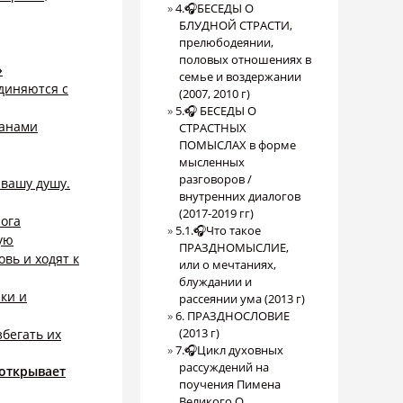
4.🎧БЕСЕДЫ О
БЛУДНОЙ СТРАСТИ,
прелюбодеянии,
половых отношениях в
»
семье и воздержании
единяются с
(2007, 2010 г)
5.🎧 БЕСЕДЫ О
ианами
СТРАСТНЫХ
ПОМЫСЛАХ в форме
мысленных
разговоров /
 вашу душу.
внутренних диалогов
(2017-2019 гг)
Бога
5.1.🎧Что такое
ую
ПРАЗДНОМЫСЛИЕ,
вь и ходят к
или о мечтаниях,
блуждании и
ки и
рассеянии ума (2013 г)
6. ПРАЗДНОСЛОВИЕ
(2013 г)
збегать их
7.🎧Цикл духовных
рассуждений на
 открывает
поучения Пимена
Великого О