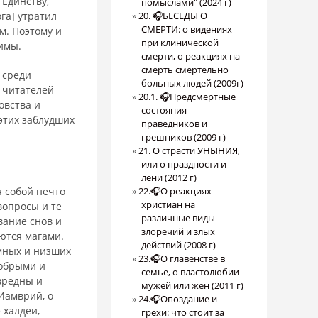
Единству,
помыслами" (2024 г)
га] утратил
20. 🎧БЕСЕДЫ О
СМЕРТИ: о видениях
м. Поэтому и
при клинической
имы.
смерти, о реакциях на
смерть смертельно
 среди
больных людей (2009г)
 читателей
20.1. 🎧Предсмертные
овства и
состояния
 этих заблудших
праведников и
грешников (2009 г)
21. О страсти УНЫНИЯ,
или о праздности и
лени (2012 г)
я собой нечто
22.🎧О реакциях
христиан на
вопросы и те
различные виды
вание снов и
злоречий и злых
ются магами.
действий (2008 г)
мных и низших
23.🎧О главенстве в
добрыми и
семье, о властолюбии
вредны и
мужей или жен (2011 г)
Иамврий, о
24.🎧Опоздание и
 халдеи,
грехи: что стоит за