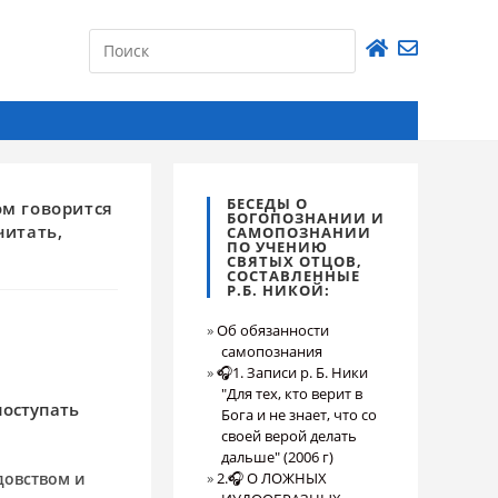
БЕСЕДЫ О
ом говорится
БОГОПОЗНАНИИ И
читать,
САМОПОЗНАНИИ
ПО УЧЕНИЮ
СВЯТЫХ ОТЦОВ,
СОСТАВЛЕННЫЕ
Р.Б. НИКОЙ:
Об обязанности
самопознания
🎧1. Записи р. Б. Ники
"Для тех, кто верит в
поступать
Бога и не знает, что со
своей верой делать
дальше" (2006 г)
довством и
2.🎧 О ЛОЖНЫХ