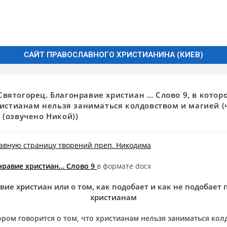
САЙТ ПРАВОСЛАВНОГО ХРИСТИАНИНА (КИЕВ)
Святогорец. Благонравие христиан … Слово 9, в котор
христианам нельзя заниматься колдовством и магией (
 (озвучено Никой))
авную страницу творений преп. Никодима
нравие христиан… Слово 9
в формате docx
вие христиан или о том, как подобает и как не подобает 
христианам
тором говорится о том, что христианам нельзя заниматься кол