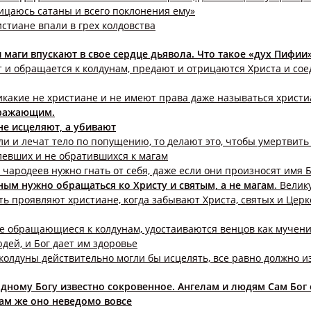
ицаюсь сатаны и всего поклонения ему»
стиане впали в грех колдовства
и маги впускают в свое сердце дьявола. Что такое «дух Пифии
т и обращается к колдунам, предают и отрицаются Христа и со
какие не христиане и не имеют права даже называться христ
зражающим.
не исцеляют, а убивают
и и лечат тело по попущению, то делают это, чтобы умертвить
евших и не обратившихся к магам
 чародеев нужно гнать от себя, даже если они произносят имя 
ьным нужно обращаться ко Христу и святым, а не магам
. Велик
ь проявляют христиане, когда забывают Христа, святых и Церко
е обращающиеся к колдунам, удостаиваются венцов как мучени
дей, и Бог дает им здоровье
колдуны действительно могли бы исцелять, все равно должно и
 одному Богу известно сокровенное. Ангелам и людям Сам Бог
ам же оно неведомо вовсе