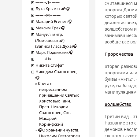
―― «Л» ――
считавшиеся м
Лука Крымский🎧
пророка Дании
―― «М» ――
которых свято
Макарий Египет.🎧
движения звез
Максим Грек🎧
волшебством и
Мануил, митр.
занимавшиеся»
(Лемешевский)
вообще все вол
(Записи Гласа Духа)🎧
Марк Подвижник🎧
Пророчества
―― «Н» ――
Никита Стифат
Вторая разнов
Никодим Святогорец
пророками или
🎧
буквы «м»)121
Книга о
руке, на блюд
непрестанном
манипуляциям
причащении Святых
Христовых Таин.
Волшебство
Преп. Никодим
Святогорец, Свт.
Третий вид – 
Макарий
Название это с
Коринфский
демонов насла
🎧О хранении чувств.
слепоту, глухо
Никодим Святогорец