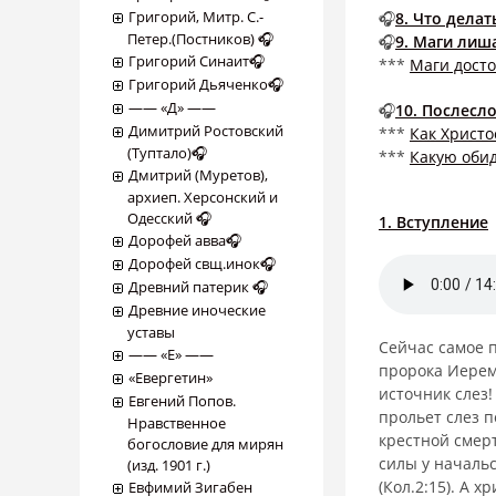
Григорий, Митр. С.-
🎧
8. Что дела
Петер.(Постников) 🎧
🎧
9. Маги лиш
Григорий Синаит🎧
***
Маги дост
Григорий Дьяченко🎧
―― «Д» ――
🎧
10. Послесл
Димитрий Ростовский
***
Как Христо
(Туптало)🎧
***
Какую обид
Дмитрий (Муретов),
архиеп. Херсонский и
Одесский 🎧
1. Вступление
Дорофей авва🎧
Дорофей свщ.инок🎧
Древний патерик 🎧
Древние иноческие
уставы
Сейчас самое 
―― «Е» ――
пророка Иереми
«Евергетин»
источник слез!
Евгений Попов.
прольет слез 
Нравственное
крестной смерт
богословие для мирян
силы у начальс
(изд. 1901 г.)
(Кол.2:15). А 
Евфимий Зигабен