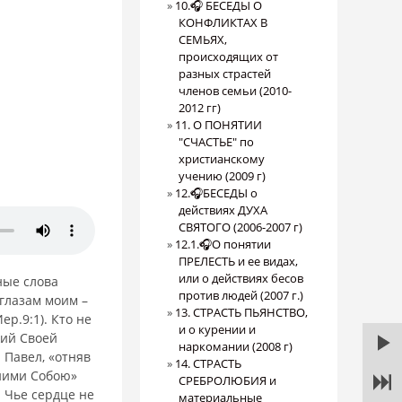
10.🎧 БЕСЕДЫ О
КОНФЛИКТАХ В
СЕМЬЯХ,
происходящих от
разных страстей
членов семьи (2010-
2012 гг)
11. О ПОНЯТИИ
"СЧАСТЬЕ" по
христианскому
учению (2009 г)
12.🎧БЕСЕДЫ о
действиях ДУХА
СВЯТОГО (2006-2007 г)
12.1.🎧О понятии
ПРЕЛЕСТЬ и ее видах,
или о действиях бесов
ные слова
против людей (2007 г.)
 глазам моим –
13. СТРАСТЬ ПЬЯНСТВО,
р.9:1). Кто не
и о курении и
жий Своей
наркомании (2008 г)
 Павел, «отняв
14. СТРАСТЬ
 ними Собою»
СРЕБРОЛЮБИЯ и
. Чье сердце не
материальные