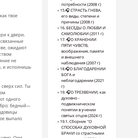
потребности (2008 г)
15.🎧 СТРАСТЬ ГНЕВА,
как твое
его виды, степени и
причины (2008 г)
16. БЕСЕДЫ О ЛЮБВИ И
САМОЛЮБИИ (2011 г)
ри к двери,
17. 🎧О ХРАНЕНИИ
, связанные
ПЯТИ ЧУВСТВ,
рве, ожидают
воображения, памяти
­ством
и внешнего
яние не
наблюдения (2007 г)
я, и исполнишь
18.🎧О БЛАГОДАРЕНИИ
БОГА и
неблагодарении (2021
т сверх сил. Ты
г)
19. 🎧О ТРЕЗВЕНИИ, как
ром
духовно -
от одного
подвижническом
ребро; бедный—
понятии в учении
 вдовицы
святых отцов (2024 г)
гое выпало
19.1. Сборник "О
СПОСОБАХ ДУХОВНОЙ
БРАНИ со страстными
 цену. Они