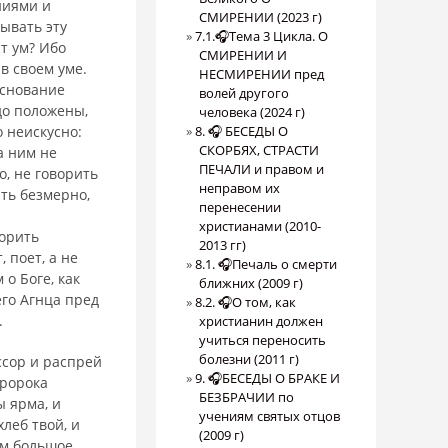
ниями и
СМИРЕНИИ (2023 г)
лывать эту
7.1.🎧Тема 3 Цикла. О
т ум? Ибо
СМИРЕНИИ И
в своем уме.
НЕСМИРЕНИИ пред
основание
волей другого
до положены,
человека (2024 г)
 неискусно:
8. 🎧 БЕСЕДЫ О
СКОРБЯХ, СТРАСТИ
а ним не
ПЕЧАЛИ и правом и
о, не говорить
неправом их
ить безмерно,
перенесении
христианами (2010-
о­рить
2013 гг)
 поет, а не
8.1. 🎧Печаль о смерти
о Боге, как
ближних (2009 г)
го Агнца пред
8.2. 🎧О том, как
.
христианин должен
учиться переносить
болезни (2011 г)
ссор и распрей
9. 🎧БЕСЕДЫ О БРАКЕ И
пророка
БЕЗБРАЧИИ по
ы ярма, и
учениям святых отцов
леб твой, и
(2009 г)
м боль­шое