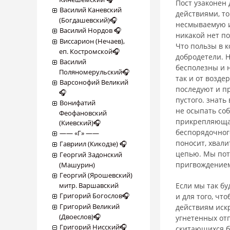
Пост узаконен 
Василий Каневский
действиями, то
(Богдашевский)🎧
несмываемую и 
Василий Нордов 🎧
никакой нет по
Виссарион (Нечаев),
Что пользы в к
еп. Костромской🎧
добродетели. Н
Василий
бесполезны и н
Поляномерульский🎧
так и от возде
Варсонофий Великий
последуют и пр
🎧
пустого. знать
Вонифатий
не осыпать со
Феофановский
прикрепляющая 
(Киевский)🎧
беспорядочного
―― «Г» ――
поносит, хвали
Гавриил (Кикодзе) 🎧
цепью. Мы пот
Георгий Задонский
пригвождением
(Машурин)
Георгий (Ярошевский)
митр. Варшавский
Если мы так бу
Григорий Богослов🎧
и для того, чт
Григорий Великий
действиям иск
(Двоеслов)🎧
угнетенных отп
Григорий Нисский🎧
скитающихся бе