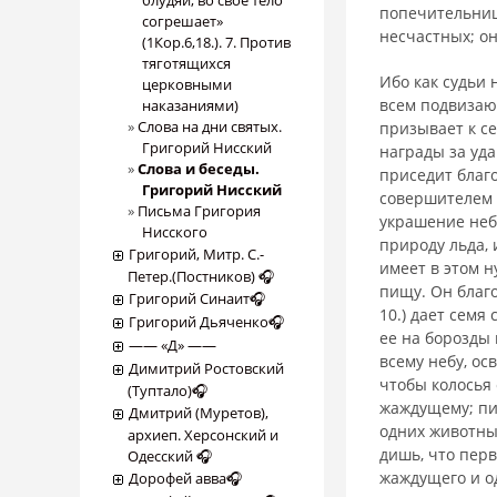
блудяй, во свое тело
попечительниц
согрешает»
несчастных; он
(1Кор.6,18.). 7. Против
тяготящихся
Ибо как судьи 
церковными
всем подвизающ
наказаниями)
Слова на дни святых.
призывает к се
Григорий Нисский
награды за уда
Слова и беседы.
приседит благо
Григорий Нисский
совершителем б
Письма Григория
украшение неб
Нисского
природу льда, 
Григорий, Митр. С.-
имеет в этом 
Петер.(Постников) 🎧
пищу. Он благо
Григорий Синаит🎧
10.) дает семя
Григорий Дьяченко🎧
ее на борозды 
―― «Д» ――
всему небу, ос
Димитрий Ростовский
чтобы колосья 
(Туптало)🎧
жаждущему; пит
Дмитрий (Муретов),
одних животных
архиеп. Херсонский и
дишь, что пер
Одесский 🎧
жаждущего и о
Дорофей авва🎧