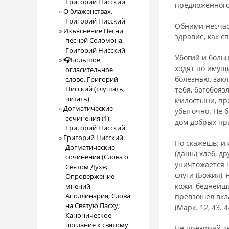
Григорий Нисский
предложенного
О блаженствах.
Григорий Нисский
Обними несчаст
Изъяснение Песни
здравие, как с
песней Соломона.
Григорий Нисский
Убогий и больн
🎧Большое
ходят по имущ
огласительное
болезнью, закл
слово. Григорий
Нисский (слушать,
тебя, богобояз
читать)
милостыни, пр
Догматические
убыточно. Не 
сочинения (1).
дом добрых пр
Григорий Нисский
Григорий Нисский.
Но скажешь: и я
Догматические
(дашь) хлеб, д
сочинения (Слова о
уничтожается н
Святом Духе;
слуги (Божия),
Опровержение
кожи, беднейши
мнений
Аполлинария; Слова
превзошел вкла
на Святую Пасху;
(Марк. 12, 43. 44
Каноническое
послание к святому
Не презирай ле