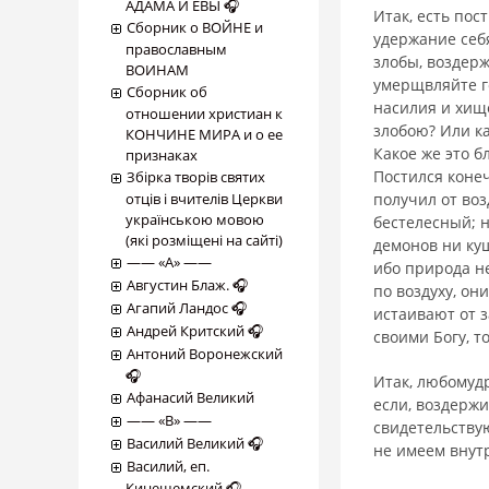
АДАМА И ЕВЫ 🎧
Итак, есть пос
Сборник о ВОЙНЕ и
удержание себя
православным
злобы, воздерж
ВОИНАМ
умерщвляйте г
Сборник об
насилия и хище
отношении христиан к
злобою? Или ка
КОНЧИНЕ МИРА и о ее
Какое же это б
признаках
Постился конеч
Збірка творів святих
отців і вчителів Церкви
полу­чил от во
українською мовою
бестелесный; 
(які розміщені на сайті)
демонов ни куш
―― «А» ――
ибо природа н
Августин Блаж. 🎧
по воздуху, он
Агапий Ландос 🎧
истаивают от з
Андрей Критский 🎧
своими Богу, т
Антоний Воронежский
🎧
Итак, любомудр
Афанасий Великий
если, воздержи
―― «В» ――
свидетельствую
Василий Великий 🎧
не имеем внут
Василий, еп.
Кинешемский 🎧