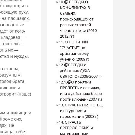
10.🎧 БЕСЕДЫ О
 каждого; и в
КОНФЛИКТАХ В
росящую руку.
СЕМЬЯХ,
 на площадях.
происходящих от
 изорванные
разных страстей
членов семьи (2010-
т от ко­го-
2012 гг)
; кладовая —
11. О ПОНЯТИИ
а; постель—
"СЧАСТЬЕ" по
изнь их —
христианскому
астья и нужды.
учению (2009 г)
12.🎧БЕСЕДЫ о
го чрева,
действиях ДУХА
оразумным
СВЯТОГО (2006-2007 г)
голод брата.
12.1.🎧О понятии
авление и
ПРЕЛЕСТЬ и ее видах,
или о действиях бесов
отворит (наше)
против людей (2007 г.)
13. СТРАСТЬ ПЬЯНСТВО,
и о курении и
 им и жилище и
наркомании (2008 г)
Кроме сих,
14. СТРАСТЬ
дях. Не
СРЕБРОЛЮБИЯ и
ровища, тебе
материальные