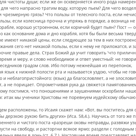
для чистоты души; если же он оскверняется иного рода намере
 для чего напрасно тратим воду, которую пьем? Для чего возде
чрезмерную грязь? Что пользы от телесного поста, если нечис
льзы, если колес­ница прочна и упряжь в порядке, а возница не 
орабле, хорошо устроенном, если кормчий будет пьян? Пост — 
о как основание дома и дно корабля, хотя бы были весьма твер
е имеют никакой цены, если следующее за тем в них построено
ржания сего нет никакой пользы, если к нему не приложатся, и з
очие правые дела. Страх Божий да учит говорить ′что приличн
 время и меру, и слово необходимое и ответ уместный: не говор
беседников градом слов. Ибо потому нежнейшая из перепонок,
язык к нижней поло­сти рта и называется уздою, чтобы не гов
 и неблагопристойного: (язык) да благословляет, а не злословит,
т, а не порицает. Опрометчивая рука да свяжется памятованием 
ому по­стимся, что поношениями и заушениями оскор­били наше
: итак мы ученики Христовы не поревнуем иудейскому обычаю
дем расположены, то Исаия скажет нам: «Вот, вы поститесь для 
обы дерзкою рукою бить других» (Иса. 58,4.). Научись от того же 
реннего и чистого поста «разреши оковы неправды, развяжи уз
усти на свободу, и расторгни всякое ярмо; раздели с голодным х
дных введи в дом» (ст. 6.7.). Настоящее время представляет на