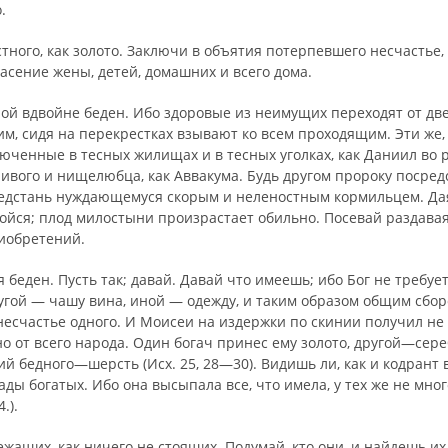
.
ного, как золото. Заключи в объятия потерпевшего несчастье, 
пасение жены, детей, домашних и всего дома.
ой вдвойне беден. Ибо здоровые из неимущих переходят от две
им, сидя на перекрестках взывают ко всем проходящим. Эти же
юченные в тесных жилищах и в тесных уголках, как Даниил во 
ливого и нищелюбца, как Аввакума. Будь другом пророку посред
едстань нуждающемуся скорым и неленостным кормильцем. Да
бойся; плод милостыни произрастает обильно. Посевай раздава
иобретений.
 беден. Пусть так; да­вай. Давай что имеешь; ибо Бог не тре­буе
ру­гой — чашу вина, иной — одежду, и таким образом общим сбо
есчастье одного. И Моисеи на издержки по скинии получил не 
 но от всего народа. Один богач принес ему золото, другой—се
й бедного—шерсть (Исх. 25, 28—30). Видишь ли, как и кодрант
ды богатых. Ибо она высыпала все, что имела, у тех же не мно
.).
жащих, как ничего не стоящих. Подумай, кто они, и найдешь их