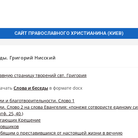
САЙТ ПРАВОСЛАВНОГО ХРИСТИАНИНА (КИЕВ)
еды. Григорий Нисский
авную страницу творений свт. Григория
качать
Слова и беседы
в формате docx
 и благотворительности. Слово 1
. Слово 2 на слова Евангелия: «понеже сотвористе единому сих
ф. 25, 40.)
агающих Крещение
товщиков
рбящим о преставившихся от настоящей жизни в вечную