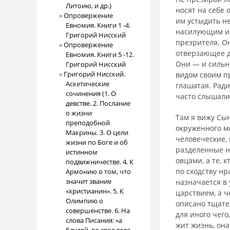
Литоию, и др.)
носят на себе 
Опровержение
им устыдить н
Евномия. Книги 1 -4.
насилующим их
Григорий Нисский
презрителя. О
Опровержение
отверзающее д
Евномия. Книги 5 -12.
Они — и сильн
Григорий Нисский
Григорий Нисский.
видом своим п
Аскетические
глашатая. Рад
сочинения (1. О
часто слышали
девстве. 2. Послание
о жизни
Там я вижу Сын
преподобной
окруженного м
Макрины. 3. О цели
человеческие, 
жизни по Боге и об
разделенные на
истинном
овцами, а те, 
подвижничестве. 4. К
по сходству н
Армонию о том, что
значит звание
назначается в
«христианин». 5. К
царствием, а 
Олимпию о
описано тщател
совершенстве. 6. На
для иного чего
слова Писания: «а
жит жизнь, она