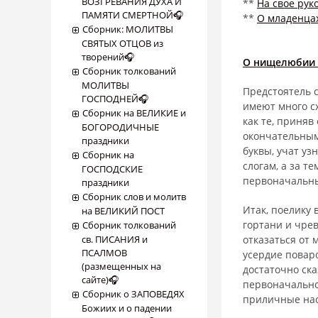
ВОЗГРЕВАНИЯ ДУХА И
**
На свое ру
ПАМЯТИ СМЕРТНОЙ🎧
**
О младенца
Сборник: МОЛИТВЫ
СВЯТЫХ ОТЦОВ из
творений🎧
О нищелюбии 
Сборник толкований
МОЛИТВЫ
Предстоятель 
ГОСПОДНЕЙ🎧
имеют много с
Сборник на ВЕЛИКИЕ и
как те, приняв
БОГОРОДИЧНЫЕ
окончательным
праздники
буквы, учат уз
Сборник на
слогам, а за т
ГОСПОДСКИЕ
первоначальны
праздники
Сборник слов и молитв
Итак, поелику
на ВЕЛИКИЙ ПОСТ
гортани и чрев
Сборник толкований
св. ПИСАНИЯ и
отказаться от 
ПСАЛМОВ
усердие повар
(размещенных на
достаточно ск
сайте)🎧
первоначально
Сборник о ЗАПОВЕДЯХ
приличные нас
Божиих и о падении