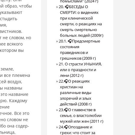
помыслами" (2024 г)
ый образ, чтобы
20. 🎧БЕСЕДЫ О
 указывают
СМЕРТИ: о видениях
при клинической
устыдить
смерти, о реакциях на
ия,
смерть смертельно
вистников.
больных людей (2009г)
 не словом, но
20.1. 🎧Предсмертные
ее всякого
состояния
 котором вы
праведников и
грешников (2009 г)
21. О страсти УНЫНИЯ,
 земле,
или о праздности и
и все племена
лени (2012 г)
22.🎧О реакциях
ей воздух,
христиан на
ны названы
различные виды
 это название
злоречий и злых
арю. Каждому
действий (2008 г)
дение
23.🎧О главенстве в
чное. Все это
семье, о властолюбии
ено словом не
мужей или жен (2011 г)
Ибо она содер­
24.🎧Опоздание и
льница,
грехи: что стоит за