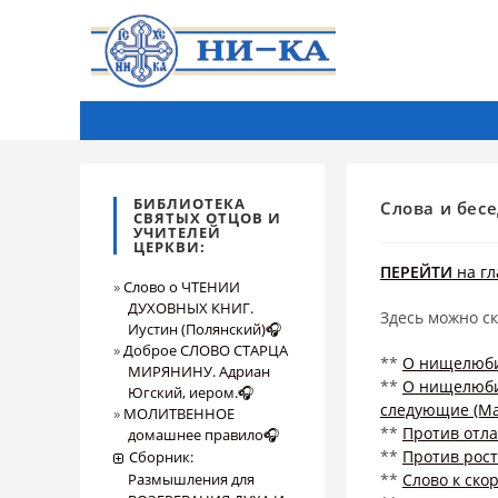
БИБЛИОТЕКА
Слова и бес
СВЯТЫХ ОТЦОВ И
УЧИТЕЛЕЙ
ЦЕРКВИ:
ПЕРЕЙТИ
на гл
Слово о ЧТЕНИИ
ДУХОВНЫХ КНИГ.
Здесь можно с
Иустин (Полянский)🎧
Доброе СЛОВО СТАРЦА
**
О нищелюбии
МИРЯНИНУ. Адриан
**
О нищелюбии
Югский, иером.🎧
следующие (Мат
МОЛИТВЕННОЕ
**
Против отл
домашнее правило🎧
**
Против рос
Сборник:
Размышления для
**
Слово к ско