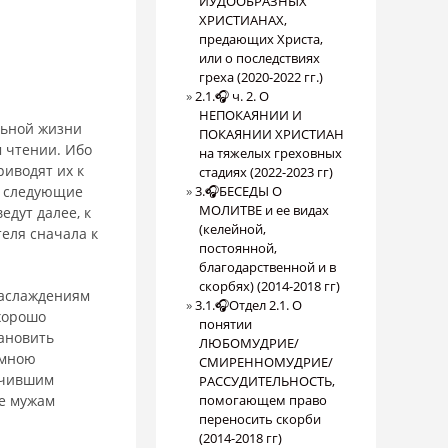
ИУДООБРАЗНЫХ
ХРИСТИАНАХ,
предающих Христа,
или о последствиях
греха (2020-2022 гг.)
2.1.🎧 ч. 2. О
НЕПОКАЯНИИ И
льной жизни
ПОКАЯНИИ ХРИСТИАН
 чтении. Ибо
на тяжелых греховных
риводят их к
стадиях (2022-2023 гг)
и следующие
3.🎧БЕСЕДЫ О
МОЛИТВЕ и ее видах
едут далее, к
(келейной,
теля сначала к
постоянной,
благодарственной и в
скорбях) (2014-2018 гг)
наслаждениям
3.1.🎧Отдел 2.1. О
 хорошо
понятии
тановить
ЛЮБОМУДРИЕ/
 мною
СМИРЕННОМУДРИЕ/
зучившим
РАССУДИТЕЛЬНОСТЬ,
ее мужам
помогающем право
переносить скорби
(2014-2018 гг)