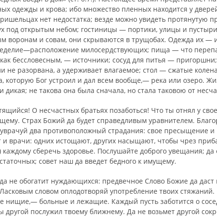
ых одежды и крова; ибо множество пленных находится у дверей
пришельцах нет недостатка; везде можно увидеть протянутую п
ух под открытым небом; гостиницы — портики, улицы и пустыри
м воронам и совам, они скрываются в трущобах. Одежда их —
леделие—расположение милосердствующих; пища — что перепаде
 как бессловесным, — ис­точники; сосуд для питья — пригоршни
сли не разорвана, а удерживает влагаемое; стол — сжатые колен
, которую Бог устроил и дал всем вообще,— река или озеро. Ж
и ди­кая; не такова она была сначала, но стала таковою от несч
ящийся! О несчастных братьях позаботься! Что ты отнял у свое
щему. Страх Божий да будет справедливым уравнителем. Благ
уврачуй два проти­воположный страдания: свое пресыщение и 
т и врачи: одних истощают, других насыщают, чтобы чрез приб
 каждому сберечь здоровье. Послушайте доброго увещания; да 
статочных; совет наш да введет бедного к имущему.
да не обогатит нуждаю­щихся: предвечное Слово Божие да даст
 Ласковым словом оплодотворяй употребление твоих стяжаний. 
ие нищие,— больные и лежащие. Каждый пусть заботится о сосе
ы другой послужил твоему ближнему. Да не возьмет другой сок