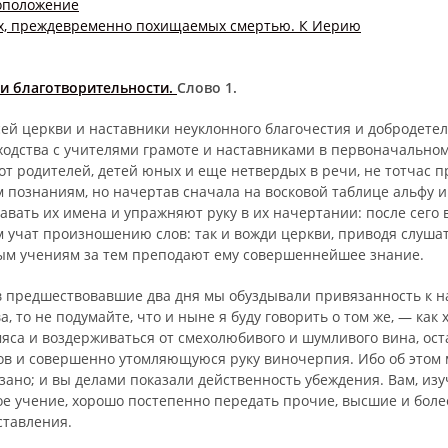
коположение
х, преждевременно похищаемых смертью. К Иерию
и благотворительности.
Слово 1.
сей церкви и наставники неуклонного благочестия и добродете
ходства с учителями грамоте и наставниками в первоначальном
 от родителей, детей юных и еще нетвердых в речи, не тотчас п
 познаниям, но начертав сначала на восковой таблице альфу 
на­вать их имена и упражняют руку в их начертании: после сего в
ем учат произношению слов: так и вожди церкви, приводя слуша
м учениям за тем преподают ему совершеннейшее знание.
 в предшествовавшие два дня мы обуздывали привязанность к 
а, то не подумайте, что и ныне я буду говорить о том же, — как
мяса и воздерживаться от смехолюбивого и шумливого вина, ос
ов и совершенно утомляющуюся руку виночерпия. Ибо об этом
азано; и вы делами показали действенность убеждения. Вам, и
е учение, хорошо постепенно передать прочие, высшие и бол
тавления.