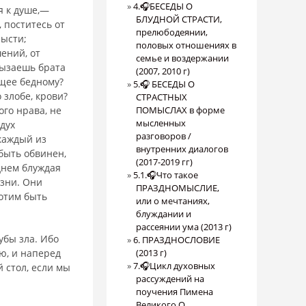
4.🎧БЕСЕДЫ О
я к душе,—
БЛУДНОЙ СТРАСТИ,
, поститесь от
прелюбодеянии,
рысти;
половых отношениях в
ений, от
семье и воздержании
рызаешь брата
(2007, 2010 г)
ащее бедному?
5.🎧 БЕСЕДЫ О
 злобе, крови?
СТРАСТНЫХ
ого нрава, не
ПОМЫСЛАХ в форме
мысленных
 дух
разговоров /
аж­дый из
внутренних диалогов
быть обвинен,
(2017-2019 гг)
днем блуждая
5.1.🎧Что такое
озни. Они
ПРАЗДНОМЫСЛИЕ,
хотим быть
или о мечтаниях,
блуждании и
рассеянии ума (2013 г)
убы зла. Ибо
6. ПРАЗДНОСЛОВИЕ
аю, и наперед
(2013 г)
7.🎧Цикл духовных
 стол, если мы
рассуждений на
поучения Пимена
Великого О