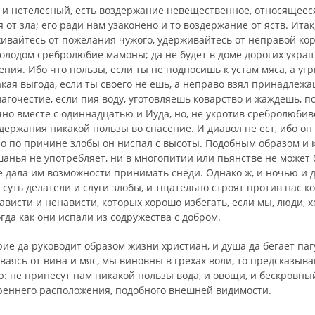
т и нетелесный, есть воздержание невещественное, относящеес
 от зла; его ради нам узаконено и то воздержание от яств. Итак
ивайтесь от пожелания чужого, удерживайтесь от не­правой ко
олодом сребролюбие мамоны; да не будет в доме дорогих украш
ния. Ибо что пользы, если ты не подносишь к устам мяса, а уг
кая выгода, если ты своего не ешь, а неправо взял принадлеж
лагочестие, если пия воду, уготовляешь ко­варство и жаждешь, по
но вместе с одиннадцатью и Иуда, но, не укротив сребролюбив
здержания никакой пользы во спасение. И диавол не ест, ибо он
но по причине злобы он ниспал с высоты. Подобным образом и к
анья не употребляет, ни в многопитии или пьянстве не может 
е дала им возможности принимать снеди. Однако ж, и ночью и 
и суть делатели и слуги злобы, и тщательно строят против нас к
ависти и ненависти, которых хорошо избегать, если мы, люди, 
огда как они испали из содружества с добром.
ие да руководит образом жизни христиан, и душа да бегает паг
ваясь от вина и мяс, мы виновны в грехах воли, то предсказыв
: не принесут нам никакой пользы вода, и овощи, и бескровный
реннего расположения, подобного внешней ви­димости.