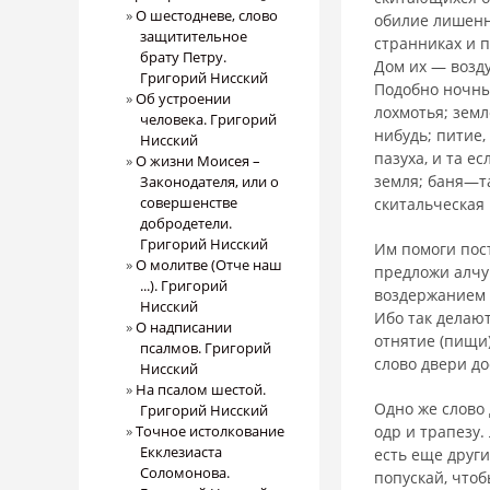
О шестодневе, слово
обилие лишенн
защитительное
странниках и 
брату Петру.
Дом их — возд
Григорий Нисский
Подобно ночны
Об устроении
лохмотья; зем
человека. Григорий
нибудь; питие,
Нисский
пазуха, и та е
О жизни Моисея –
земля; баня—та
Законодателя, или о
совершенстве
скитальческая 
добродетели.
Григорий Нисский
Им помоги пост
О молитве (Отче наш
предложи алчу
...). Григорий
воздержанием 
Нисский
Ибо так делаю
О надписании
отнятие (пищи)
псалмов. Григорий
слово двери до
Нисский
На псалом шестой.
Одно же слово 
Григорий Нисский
Точное истолкование
одр и трапезу.
Екклезиаста
есть еще друг
Соломонова.
попускай, чтоб