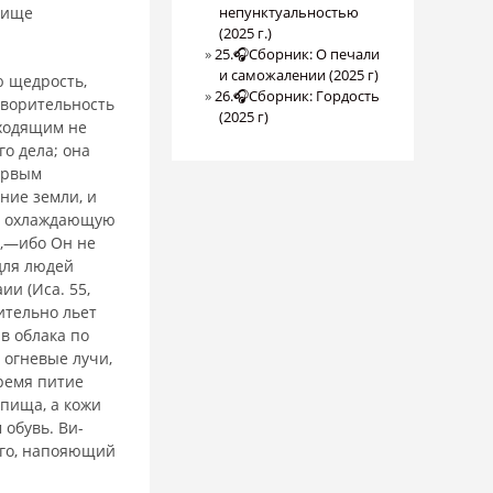
нище
непунктуальностью
(2025 г.)
25.🎧Сборник: О печали
и саможалении (2025 г)
 ще­дрость,
26.🎧Сборник: Гордость
творительность
(2025 г)
иходящим не
о дела; она
первым
ние земли, и
и охлаж­дающую
я,—ибо Он не
для людей
ии (Иса. 55,
мительно льет
яв облака по
 огневые лучи,
время питие
 пища, а кожи
 обувь. Ви­
его, напояющий