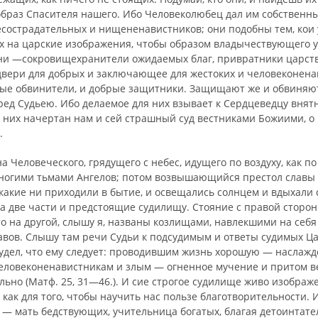
образ Спасителя нашего. Ибо Человеколюбец дал им соб­ственн
есострадательных и нищененавистников; они подобны тем, кои
 на царские изображения, чтобы образом владычествующего 
ни —сокровищехранители ожидаемых благ, при­вратники царств
вери для добрых и заключающее для жестоких и человеконена
ые об­винители, и добрые защитники. Защищают же и обвиняют
ред Судьею. Ибо делаемое для них взывает к Сердцеведцу внятн
и них начертан нам и сей страшный суд вестниками Божиими, о
.
а Человеческого, грядущего с небес, идущего по воздуху, как по
ногими тьмами Ангелов; потом возвышающийся престол славы 
какие ни приходили в бытие, и освещались солнцем и вдыхали с
 две части и пред­стоящие судилищу. Стояние с правой сторо­
кто на другой, слышу я, названы козлищами, навлекшими на себя
равов. Слы­шу там речи Судьи к подсудимым и ответы судимых Ц
 удел, что ему следует: проводившим жизнь хорошую — наслаж
человеконенавистникам и злым — огненное мучение и притом ве
ьно (Матф. 25, 31—46.). И сие строгое судилище живо изображ
, как для того, чтобы научить нас пользе благотворительности. 
 — мать бедствующих, учи­тельница богатых, благая детоинтате