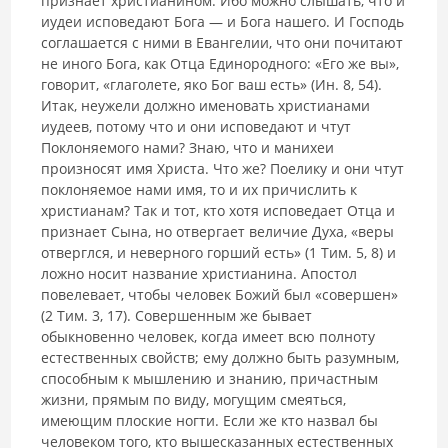
признает христианином. Ибо можно слышать, что и
иудеи исповедают Бога — и Бога нашего. И Господь
соглашается с ними в Евангелии, что они почитают
не иного Бога, как Отца Единородного: «Его же вы»,
говорит, «глаголете, яко Бог ваш есть» (Ин. 8, 54).
Итак, неужели должно именовать христианами
иудеев, потому что и они исповедают и чтут
Поклоняемого нами? Знаю, что и манихеи
произносят имя Христа. Что же? Поелику и они чтут
поклоняемое нами имя, то и их причислить к
христианам? Так и тот, кто хотя исповедает Отца и
признает Сына, но отвергает величие Духа, «веры
отверглся, и неверного горший есть» (1 Тим. 5, 8) и
ложно носит название христиани­на. Апостол
повелевает, чтобы человек Божий был «совершен»
(2 Тим. 3, 17). Совершенным же бывает
обыкновенно человек, когда имеет всю полноту
естественных свойств; ему должно быть разумным,
способным к мышлению и знанию, причастным
жизни, прямым по виду, могущим смеяться,
имеющим плоские ногти. Если же кто назвал бы
человеком того, кто вышесказанных естественных