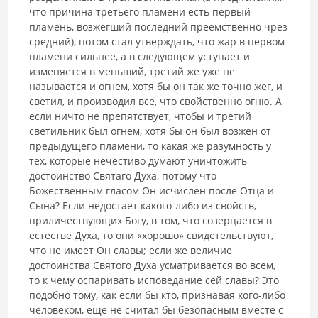
что причина третьего пламени есть первый
пламень, возжегший последний преемственно чрез
средний), потом стал утверждать, что жар в первом
пламени сильнее, а в следующем уступает и
изменяется в меньший, третий же уже не
называется и огнем, хотя бы он так же точно жег, и
светил, и производил все, что свойственно огню. А
если ничто не препятствует, чтобы и третий
светильник был огнем, хотя бы он был возжен от
предыдущего пламени, то какая же разумность у
тех, которые нечестиво думают уничтожить
достоинство Святаго Духа, потому что
Божественным гласом Он исчислен после Отца и
Сына? Если недостает какого-либо из свойств,
приличествующих Богу, в том, что созерцается в
естестве Духа, то они «хорошо» свидетельствуют,
что не имеет Он славы; если же величие
достоинства Святого Духа усматривается во всем,
то к чему оспаривать исповедание сей славы? Это
подобно тому, как если бы кто, признавая кого-либо
человеком, еще не считал бы безопасным вместе с