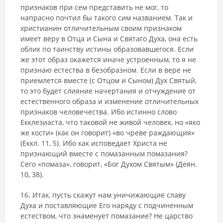
признаков при сем предста­вить не мог, то
напрасно почтил бы такого сим названием. Так и
христиа­нин отличительным своим признаком
имеет веру в Отца и Сына и Святаго Духа, она есть
облик по таинству истины образовавшегося. Если
же этот образ окажется иначе устроенным, то я не
признаю естества в безобразном. Если в вере не
приемлется вместе (с Отцом и Сыном) Дух Святый,
то это будет слияние начертания и отчуждение от
естественного образа и изменение отличительных
признаков человечества. Ибо истинно слово
Екклезиаста, что таковой не живой человек, но «яко
же кости» (как он говорит) «во чреве раждающия»
(Еккл. 11, 5). Ибо как исповедает Христа не
признающий вместе с помазанным помазания?
Сего «помаза», говорит, «Бог Духом Святым» (Деян.
10, 38).
16. Итак, пусть скажут нам уничижающие славу
Духа и постав­ляющие Его наряду с подчиненным
естеством, что знаменует помазание? Не царство