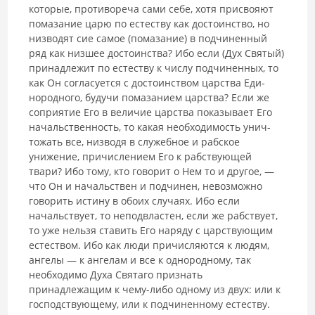
которые, противореча сами себе, хотя присвояют
помазание царю по естеству как достоинство, но
низводят сие самое (помазание) в подчиненный
ряд как низшее достоинства? Ибо если (Дух Святый)
принадлежит по естеству к числу подчиненных, то
как Он согласуется с достоинством царства Еди­
нородного, будучи помазанием царства? Если же
соприятие Его в величие царства показывает Его
начальственность, то какая необходимость унич­
тожать все, низводя в служебное и рабское
унижение, причислением Его к рабствующей
твари? Ибо тому, кто говорит о Нем то и другое, —
что Он и начальствен и подчинен, невозможно
говорить истину в обоих случаях. Ибо если
начальствует, то неподвластен, если же рабствует,
то уже нельзя ставить Его наряду с царствующим
естеством. Ибо как люди причисля­ются к людям,
ангелы — к ангелам и все к однородному, так
необходимо Духа Святаго признать
принадлежащим к чему-либо одному из двух: или к
господствующему, или к подчиненному естеству.