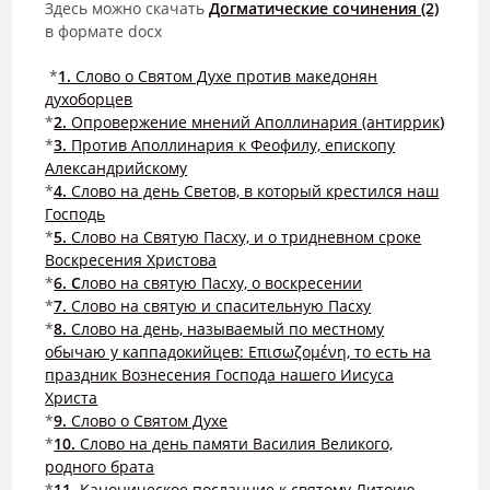
Здесь можно скачать
Догматические сочинения (2)
в формате docx
*
1.
Слово о Святом Духе против македонян
духоборцев
*
2.
Опровержение мнений Аполлинария (антиррик
)
*
3.
Против Аполлинария к Феофилу, епископу
Александрийскому
*
4.
Слово на день Светов, в который крестился наш
Господь
*
5.
Слово на Святую Пасху, и о тридневном сроке
Воскресения Христова
*
6. С
лово на святую Пасху, о воскресении
*
7.
Слово на святую и спасительную Пасху
*
8.
Слово на день, называемый по местному
обычаю у каппадокийцев: Επισωζομένη, то есть на
праздник Вознесения Господа нашего Иисуса
Христа
*
9.
Cлово о Святом Духе
*
10.
Слово на день памяти Василия Великого,
родного брата
*
11.
Каноническое посланние к святому Литоию,