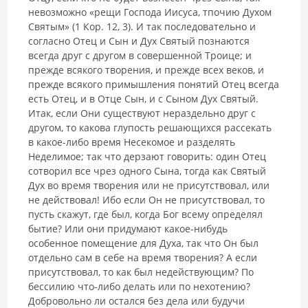
невозможно «рещи Господа Иисуса, тпочию Духом
Святым» (1 Кор. 12, 3). И так последовательно и
согласно Отец и Сын и Дух Святый познаются
всегда друг с другом в совершенной Троице; и
прежде всякого творения, и прежде всех веков, и
прежде всякого при­мышления понятий Отец всегда
есть Отец, и в Отце Сын, и с Сыном Дух Святый.
Итак, если Они существуют нераздельно друг с
другом, то какова глупость решающихся рассекать
в какое-либо время Несекомое и разде­лять
Неделимое; так что дерзают говорить: один Отец
сотворил все чрез одного Сына, тогда как Святый
Дух во время творения или не присутство­вал, или
не действовал! Ибо если Он не присутствовал, то
пусть скажут, где был, когда Бог всему определял
бытие? Или они придумают какое-ни­будь
особенное помещение для Духа, так что Он был
отдельно сам в себе на время творения? А если
присутствовал, то как был недействующим? По
бессилию что-либо делать или по нехотению?
Добровольно ли остался без дела или будучи