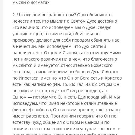
мысли о догматах.
2. Что же они возражают нам? Они обвиняют в
нечестии тех, кто мыслит о Святом Духе достойно
Его величия; что исповедуем мы о Духе, следуя
учению отцов, то самое они, объясняя по
произволу, дела­ют для себя поводом обвинять нас
в нечестии. Мы исповедуем, что Дух Святый
равночестен с Отцом и Сыном, так что между Ними
нет никакого различия ни в чем, что благочестно
мыслится и именуется относительно Божеского
естества, за исключением особности Духа Святаго
по Ипоста­си, именно, что Он от Бога есть и Христов
есть, как написано (Ин. 15, 26; Гал. 4,6); с Отцом Он
не сливается, потому что Отец не рожден, а с
Сыном — потому что Сын есть Единородный. И мы
исповедуем, что, имея некоторые отличительные
(личные) свойства, Он во всем прочем, как сказано,
имеет равенство. Противники говорят, что Он по
естеству чужд общения с Отцом и Сыном и по
отличию естества стоит ниже и уступает во всем: в
могуществе, славе, достоинстве и вообще во всем,