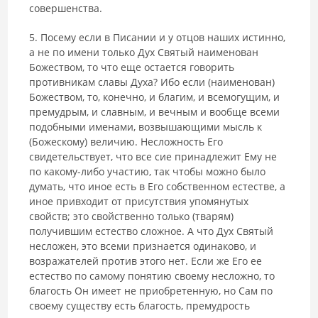
совершенства.
5. Посему если в Писании и у отцов наших истинно,
а не по имени только Дух Святый наименован
Божеством, то что еще остается говорить
противникам славы Духа? Ибо если (наименован)
Божеством, то, конечно, и благим, и всемогущим, и
премудрым, и славным, и вечным и вообще всеми
подобными именами, возвышающими мысль к
(Божескому) величию. Несложность Его
свидетельствует, что все сие принадлежит Ему не
по какому-либо участию, так чтобы можно было
думать, что иное есть в Его собственном естестве, а
иное привходит от присутствия упомянутых
свойств; это свойственно только (тварям)
получившим естество сложное. А что Дух Святый
несложен, это всеми признается одинаково, и
возражателей против этого нет. Если же Его ее
естество по самому понятию своему несложно, то
благость Он имеет не приобретенную, но Сам по
своему существу есть благость, премудрость