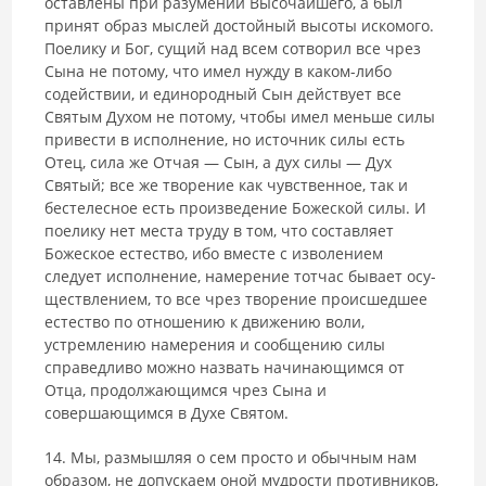
оставлены при разумении Высочайшего, а был
принят образ мыслей достойный высоты искомого.
Поелику и Бог, сущий над всем сотворил все чрез
Сына не потому, что имел нужду в каком-либо
содейс­твии, и единородный Сын действует все
Святым Духом не потому, чтобы имел меньше силы
привести в исполнение, но источник силы есть
Отец, сила же Отчая — Сын, а дух силы — Дух
Святый; все же творение как чувственное, так и
бестелесное есть произведение Божеской силы. И
поелику нет места труду в том, что составляет
Божеское естество, ибо вместе с изволением
следует исполнение, намерение тотчас бывает осу­
ществлением, то все чрез творение происшедшее
естество по отношению к движению воли,
устремлению намерения и сообщению силы
справедли­во можно назвать начинающимся от
Отца, продолжающимся чрез Сына и
совершающимся в Духе Святом.
14. Мы, размышляя о сем просто и обычным нам
образом, не допускаем оной мудрости противников,