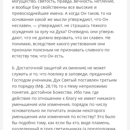
могущество, святость, правда, вечность, нетление,
и вообще Ему свойственны все высокие и
превосходнейшие имена. А когда Он таков, то на
основании какой же мысли утверждают, что Он
неславен, — утверждают, не страшась тяжкого
осуждения за хулу на Духа? Очевидно, они утверж­
дают, что не должно веровать, что он славен. Не
понимаю, вследствие ка­кого умствования они
признали полезным не признавать славного по
естеству тем, что Он есть.
6. Достаточной защитой их (мнения) не может
служить и то, что поелику в заповеди, преданной
Господом ученикам, Дух Святый постав­лен третьим
по порядку (Мф. 28,19), то к Нему неприложимо
понятие, достойное Божества. Ибо там, где
действие по отношению к благу не имеет никакого
уменьшения или изменения, порядок по числу
осно­вательно ли почитать знаком некоторого
уменьшения или изменения по естеству? Это было
бы подобно тому, как если бы кто, видя пламень,
разделенный в трех светильниках (а предположим,