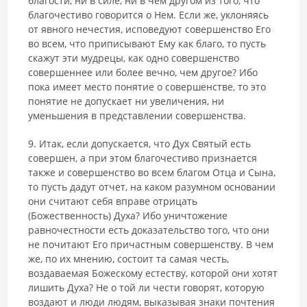
благости, ни в силе, ни в чем другом из того, что
благочестиво говорится о Нем. Если же, уклоняясь
от явного нечестия, исповедуют совершенство Его
во всем, что приписывают Ему как благо, то пусть
скажут эти мудрецы, как одно совер­шенство
совершеннее или более вечно, чем другое? Ибо
пока имеет место понятие о совершенстве, то это
понятие не допускает ни увеличения, ни
уменьшения в представлении совершенства.
9. Итак, если допускается, что Дух Святый есть
совершен, а при этом благочестиво признается
также и совершенство во всем благом Отца и Сына,
то пусть дадут отчет, на каком разумном основании
они считают себя вправе отрицать
(Божественность) Духа? Ибо уничтожение
равночестности есть доказательство того, что они
не почитают Его причастным совершенству. В чем
же, по их мнению, состоит та самая честь,
воздаваемая Божескому естеству, которой они хотят
лишить Духа? Не о той ли чести говорят, которую
воздают и люди людям, выказывая знаки почтения