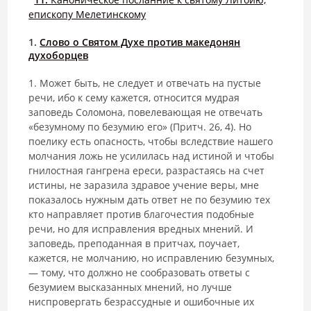
епископу Мелетинскому
1.
Слово о Святом Духе против македонян
духоборцев
1. Может быть, не следует и отвечать на пустые
речи, ибо к сему кажется, относится мудрая
заповедь Соломона, повелевающая не отвечать
«безумному по безумию его» (Притч. 26, 4). Но
поелику есть опасность, что­бы вследствие нашего
молчания ложь не усилилась над истиной и чтобы
гнилостная гангрена ереси, разрастаясь на счет
истины, не заразила здра­вое учение веры, мне
показалось нужным дать ответ не по безумию тех
кто направляет против благочестия подобные
речи, но для исправления вредных мнений. И
заповедь, преподанная в притчах, поучает,
кажется, не молчанию, но исправлению безумных,
— тому, что должно не сообразовать ответы с
безумием высказанных мнений, но лучше
ниспровергать безрас­судные и ошибочные их