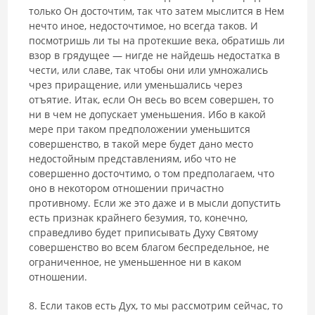
только Он досточтим, так что затем мыслится в Нем
нечто иное, недосточтимое, но всегда таков. И
посмотришь ли ты на протекшие века, обратишь ли
взор в грядущее — нигде не найдешь недостатка в
чести, или славе, так чтобы они или умножались
чрез приращение, или уменьшались через
отъятие. Итак, если Он весь во всем совершен, то
ни в чем не допускает уменьшения. Ибо в какой
мере при таком предположении уменьшится
совершенство, в такой мере будет дано место
недостойным представлениям, ибо что не
совершенно досточтимо, о том предполагаем, что
оно в некотором отношении причастно
противному. Если же это даже и в мысли допустить
есть признак крайнего безумия, то, конечно,
справедливо будет приписывать Духу Святому
совершенство во всем благом беспредельное, не
ограниченное, не уменьшенное ни в каком
отношении.
8. Если таков есть Дух, то мы рассмотрим сейчас, то