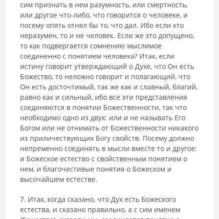
сим признать в нем разумность, или смертность,
или другое что-либо, что говорится о человеке, и
посему опять отнял бы то, что дал. Ибо если кто
неразумен, то и не человек. Если же это допущено,
то как подвергается сомнению мыслимое
соединенно с понятием человека? Итак, если
истину говорит утверждающий о Духе, что Он есть
Божество, то неложно говорит и полагающий, что
Он есть досточтимый, так же как и славный, благий,
равно как и сильный, ибо все эти представления
соединяются в понятии Божественности, так что
необходимо одно из двух: или и не называть Его
Богом или не отнимать от Божественности никакого
из приличес­твующих Богу свойств. Посему должно
непременно соединять в мысли вместе то и другое:
и Божеское естество с свойственным понятием о
нем, и благочестивые понятия о Божеском и
высочайшем естестве.
7. Итак, когда сказано, что Дух есть Божеского
естества, и сказано правильно, а с сим именем