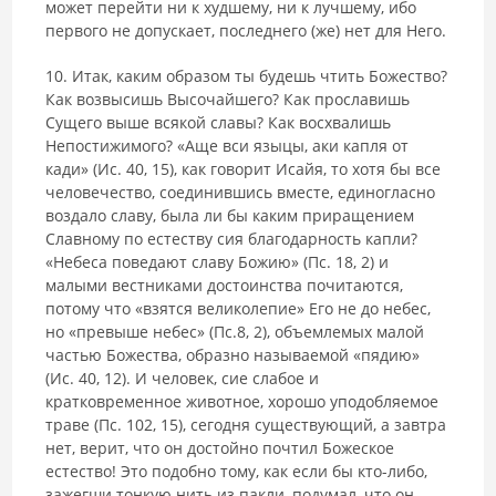
может перейти ни к худшему, ни к лучшему, ибо
первого не допускает, последнего (же) нет для Него.
10. Итак, каким образом ты будешь чтить Божество?
Как возвы­сишь Высочайшего? Как прославишь
Сущего выше всякой славы? Как восхвалишь
Непостижимого? «Аще вси языцы, аки капля от
кади» (Ис. 40, 15), как говорит Исайя, то хотя бы все
человечество, соединившись вмес­те, единогласно
воздало славу, была ли бы каким приращением
Славному по естеству сия благодарность капли?
«Небеса поведают славу Божию» (Пс. 18, 2) и
малыми вестниками достоинства почитаются,
потому что «взятся великолепие» Его не до небес,
но «превыше небес» (Пс.8, 2), объемлемых малой
частью Божества, образно называемой «пядию»
(Ис. 40, 12). И чело­век, сие слабое и
кратковременное животное, хорошо уподобляемое
траве (Пс. 102, 15), сегодня существующий, а завтра
нет, верит, что он достойно почтил Божеское
естество! Это подобно тому, как если бы кто-либо,
за­жегши тонкую нить из пакли, подумал, что он