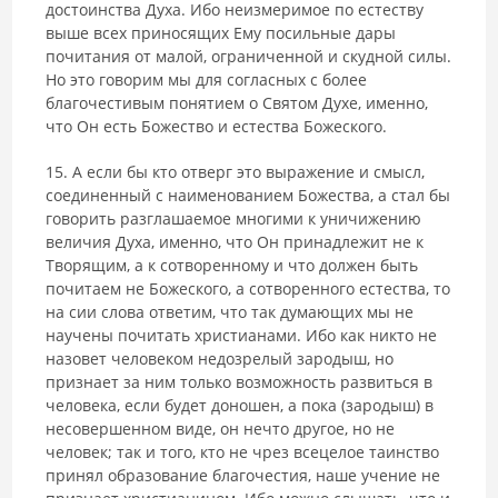
до­стоинства Духа. Ибо неизмеримое по естеству
выше всех приносящих Ему посильные дары
почитания от малой, ограниченной и скудной силы.
Но это говорим мы для согласных с более
благочестивым понятием о Святом Духе, именно,
что Он есть Божество и естества Божеского.
15. А если бы кто отверг это выражение и смысл,
соединенный с наименованием Божества, а стал бы
говорить разглашаемое многими к уничижению
величия Духа, именно, что Он принадлежит не к
Творящим, а к сотворенному и что должен быть
почитаем не Божеского, а сотворен­ного естества, то
на сии слова ответим, что так думающих мы не
научены почитать христианами. Ибо как никто не
назовет человеком недозрелый зародыш, но
признает за ним только возможность развиться в
человека, если будет доношен, а пока (зародыш) в
несовершенном виде, он нечто другое, но не
человек; так и того, кто не чрез всецелое таинство
принял образование благочестия, наше учение не