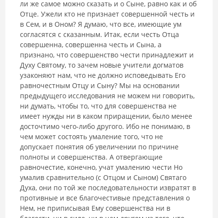
ли же самое можно сказать и о Сыне, равно как и об
Отце. Ужели кто не признает совершенной честь и
в Сем, и в Оном? Я думаю, что все, имеющие ум
согласятся с сказанным. Итак, если честь Отца
совершенна, совершенна честь и Сына, а
признано, что совершенство чести принадлежит и
Духу Святому, то зачем новые учители догматов
узаконяют нам, что не должно исповедывать Его
равночестным Отцу и Сыну? Мы на основании
предыдущего исследования не можем ни говорить,
ни думать, чтобы то, что для совершенства не
имеет нужды ни в каком приращении, было менее
досточти­мо чего-либо другого. Ибо не понимаю, в
чем может состоять умаление того, что не
допускает понятия об увеличении по причине
полноты и со­вершенства. А отвергающие
равночестие, конечно, учат умалению чести Но
умалив сравнительно (с Отцом и Сыном) Святаго
Духа, они по той же последовательности извратят в
противные и все благочестивые пред­ставления о
Нем, не приписывая Ему совершенства ни в