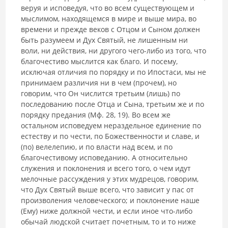
веруя и исповедуя, что во всем существующем и
мыслимом, находящемся в мире и выше мира, во
времени и прежде веков с Отцом и Сыном должен
быть разумеем и Дух Святый, не лишенным ни
воли, ни действия, ни другого чего-либо из того, что
благочестиво мыслится как благо. И посему,
исключая от­личия по порядку и по Ипостаси, мы не
принимаем различия ни в чем (прочем), но
говорим, что Он числится третьим (лишь) по
последованию после Отца и Сына, третьим же и по
порядку предания (Мф. 28, 19). Во всем же
остальном исповедуем нераздельное единение по
естеству и по чести, по Божественности и славе, и
(по) велелепию, и по власти над всем, и по
благочестивому исповеданию. А относительно
служения и поклонения и всего того, о чем идут
мелочные рассуждения у этих мудрецов, говорим,
что Дух Святый выше всего, что зависит у пас от
про­изволения человеческого; и поклонение наше
(Ему) ниже должной чести, и если иное что-либо
обычай людской считает почетным, то и то ниже