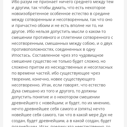
Ибо разум не признает ничего среднего между тем
и другим, так чтобы думать, что есть некоторое
новоизобретенное особенное естество в средине
между сотворенным и несотворенным, так что оно
и причастно обоим и не есть вполне ни то, ни
другое. Ибо нельзя допустить мысли о каком-то
смешении про­тивного и сплетении сотворенного с
несотворенным, смешанных между собою, и о двух
противоположностях, соединенных в одну
Ипостась. Составленное чрез это чудовищное
смешение существо не только будет сложно, но
сложено притом из несходственных и несогласных
по времени частей, ибо существующее чрез
творение, конечно, новее существующе­го
несотворенно. Итак, если говорят, что естество
Духа смешано из того и другого, то должны
допустить понятие и о некотором смешении
древнейшего с новейшим; и будет, по их мнению,
нечто древнейшее себя самого и (опять) нечто
новейшее себя самого, так что в какой мере Дух не
создан, будет древнейшим, а в какой создан, будет
позднейшим. Итак, поелику это неестественно, то,