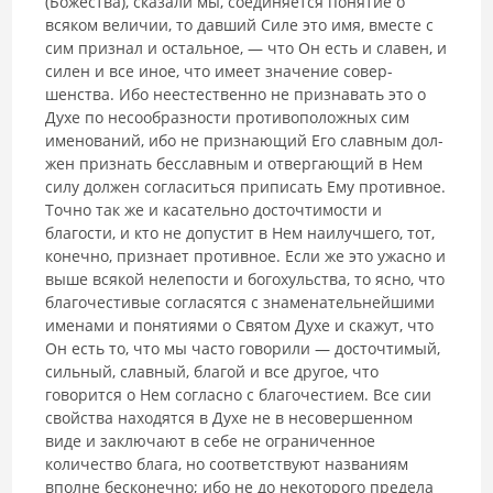
(Божества), сказали мы, соединяется понятие о
всяком величии, то давший Силе это имя, вместе с
сим признал и осталь­ное, — что Он есть и славен, и
силен и все иное, что имеет значение совер­
шенства. Ибо неестественно не признавать это о
Духе по несообразности противоположных сим
именований, ибо не признающий Его славным дол­
жен признать бесславным и отвергающий в Нем
силу должен согласить­ся приписать Ему противное.
Точно так же и касательно досточтимости и
благости, и кто не допустит в Нем наилучшего, тот,
конечно, признает противное. Если же это ужасно и
выше всякой нелепости и богохульства, то ясно, что
благочестивые согласятся с знаменательнейшими
именами и понятиями о Святом Духе и скажут, что
Он есть то, что мы часто говорили — досточтимый,
сильный, славный, благой и все другое, что
говорится о Нем согласно с благочестием. Все сии
свойства находятся в Духе не в несо­вершенном
виде и заключают в себе не ограниченное
количество блага, но соответствуют названиям
вполне бесконечно; ибо не до некоторого предела