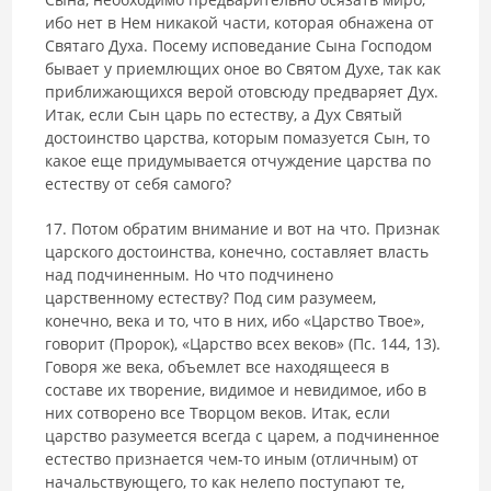
ибо нет в Нем никакой части, которая обнажена от
Святаго Духа. Посему испове­дание Сына Господом
бывает у приемлющих оное во Святом Духе, так как
приближающихся верой отовсюду предваряет Дух.
Итак, если Сын царь по естеству, а Дух Святый
достоинство царства, которым помазуется Сын, то
какое еще придумывается отчуждение царства по
естеству от себя са­мого?
17. Потом обратим внимание и вот на что. Признак
царского досто­инства, конечно, составляет власть
над подчиненным. Но что подчинено
царственному естеству? Под сим разумеем,
конечно, века и то, что в них, ибо «Царство Твое»,
говорит (Пророк), «Царство всех веков» (Пс. 144, 13).
Го­воря же века, объемлет все находящееся в
составе их творение, видимое и невидимое, ибо в
них сотворено все Творцом веков. Итак, если
царство ра­зумеется всегда с царем, а подчиненное
естество признается чем-то иным (отличным) от
начальствующего, то как нелепо поступают те,