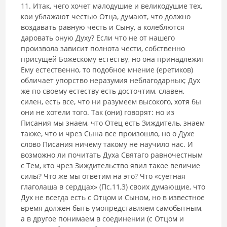
11. Итак, чего хочет малодушие и великодушие тех,
кои ублажа­ют честью Отца, думают, что должно
воздавать равную честь и Сыну, а колеблются
даровать оную Духу? Если что не от нашего
произвола за­висит полнота чести, собственно
присущей Божескому естеству, но она принадлежит
Ему естественно, то подобное мнение (еретиков)
обличает упорство неразумия неблагодарных; Дух
же по своему естеству есть до­сточтим, славен,
силен, есть все, что ни разумеем высокого, хотя бы
они не хотели того. Так (они) говорят: но из
Писания мы знаем, что Отец есть Зиждитель, знаем
также, что и чрез Сына все произошло, но о Духе
слово Писания ничему такому не научило нас. И
возможно ли почитать Духа Святаго равночестным
с Тем, кто чрез Зиждительство явил такое вели­чие
силы? Что же мы ответим на это? Что «суетная
глаголаша в сердцах» (Пс.11,3) своих думающие, что
Дух не всегда есть с Отцом и Сыном, но в известное
время должен быть умопредставляем самобытным,
а в другое понимаем в соединении (с Отцом и