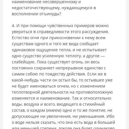
наименование несовершенному и
недостаточествующему, нуждающемуся в
восполнении отъинуды?
4. И при помощи чувственных примеров можно
увериться в справедливости этого рассуждения.
Естество огня при прикосновении к нему всем
существам одного и того же вида сообщает
одинаковое ощуще­ние тепла, и не испытывает
одно существо усиленную теплоту, а другое —
слабейшую. Пока существует огонь, он весь
постоянно сохраняет не­прерывное единство с
самим собою по тождеству действия. Если же в
какой-нибудь части он остыл бы, то остывшее уже
не будет именоваться огнем, но с изменением
теплотворной деятельности на противоположную
изменяется и наименование. Так и относительно
воды, воздуха и всего, входящего в стихийный
состав, о каждом (имеем) одно и то же по­нятие, не
допускающее ни увеличения, ни уменьшения. Ибо
о воде не­льзя сказать, что она есть вода в большей
или меньшей степени, доколе она будет одинаково