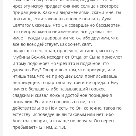
чрез эту искру придает си­янию солнца некоторое
приращение. Какими выражениями, скажи мне, ты
почтишь, если захочешь вполне почтить, Духа
Святаго? Скажешь, что Он совершенно бессмертен,
что непреложен и неизменяем, всегда благ, не
имеет нужды в даровании чего-либо другими, что
все во всех действует, как хочет, свят,
владычествен, прав, праведен, истинен, испытует
глубины Божий, исходит от Отца, от Сына приемлет
и тому подобное? Но чрез это и подобное что
даруешь Ему? Говоришь о том, что присуще, или
чтишь тем, что не присуще? Если приписываешь
неприсущее, то дар твой пустой и не придаст Ему
ничего большего, ибо называющий горькое
сладким и сказал ложь и достойное порицания
похвалил. Если же говоришь о том, что
действительно в Нем есть, то Он, конечно, таков по
естеству, испове­дуешь ли таковым или нет; ибо
Апостол говорит, что «аще не веруем, Он верен
пребывает» (2 Тим. 2, 13).