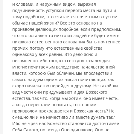
и словами, и наружным видом, выражая
подчиненность уступкой первого места на пути и
тому подобным, что считается почетным в пустом
обычае нашей жизни? Все это основано на
произволе делающих подобное, если предположим,
что это оставлен то никто из людей не будет иметь
никакого естественного основания быть почтеннее
прочих, потому что естественные свойства
одинаково у всех равны. Это дело ясно и
несомненно, ибо того, кто сего дня казался для
многих почитаемым вследствие начальственной
власти, которою был облечен, мы впоследствии
самого найдем одним из числа почитающих, как
скоро начальство перейдет к другому. Не такой ли
вид чести они придумывают и для Божеского
естества, так что, когда мы хотим, оно имеет честь,
а когда перестаем почитать, то с нашим
произволом прекращается и Божеская честь? Не
смешно ли и не нечестиво ли вместе ­думать так?
Ибо не чрез нас Божество становится досточтимее
Себя Самого, но всегда Оно одинаково; Оно не