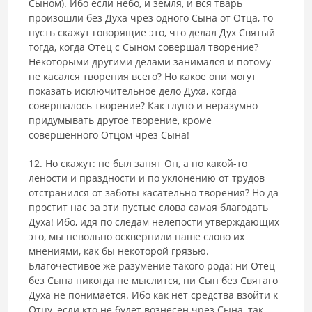
Сыном). Ибо если небо, и земля, и вся тварь
произошли без Духа чрез одного Сына от Отца, то
пусть скажут го­ворящие это, что делал Дух Святый
тогда, когда Отец с Сыном совершал творение?
Некоторыми другими делами занимался и потому
не касался творения всего? Но какое они могут
показать исключительное дело Духа, когда
совершалось творение? Как глупо и неразумно
придумывать другое творение, кроме
совершенного Отцом чрез Сына!
12. Но скажут: не был занят Он, а по какой-то
лености и празднос­ти и по уклонению от трудов
отстранился от заботы касательно творения? Но да
простит нас за эти пустые слова самая благодать
Духа! Ибо, идя по следам нелепости утверждающих
это, мы невольно осквернили наше сло­во их
мнениями, как бы некоторой грязью.
Благочестивое же разумение такого рода: ни Отец
без Сына никогда не мыслится, ни Сын без Святаго
Духа не понимается. Ибо как нет средства взойти к
Отцу, если кто не будет вознесен чрез Сына, так