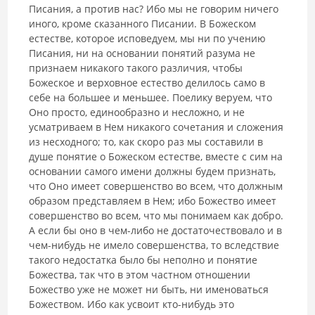
Пи­сания, а против нас? Ибо мы не говорим ничего
иного, кроме сказанного Писании. В Божеском
естестве, которое исповедуем, мы ни по учению
Писания, ни на основании понятий разума не
признаем никакого такого различия, чтобы
Божеское и верховное естество делилось само в
себе на большее и меньшее. Поелику веруем, что
Оно просто, единообразно и не­сложно, и не
усматриваем в Нем никакого сочетания и сложения
из не­сходного; то, как скоро раз мы составили в
душе понятие о Божеском ес­тестве, вместе с сим на
основании самого имени должны будем признать,
что Оно имеет совершенство во всем, что должным
образом представляем в Нем; ибо Божество имеет
совершенство во всем, что мы понимаем как добро.
А если бы оно в чем-либо не достаточествовало и в
чем-нибудь не имело совершенства, то вследствие
такого недостатка было бы неполно и понятие
Божества, так что в этом частном отношении
Божество уже не может ни быть, ни именоваться
Божеством. Ибо как усвоит кто-нибудь это