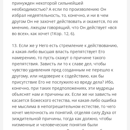
принужден некоторой сильнейшей
необходимостью? А если по произволению Он
избрал недеятельность, то, конечно, и ни в чем
другом Он не захочет действовать и окажется, по их
мнению, лжецом говорящий, что Он действует «вся
во всех», как хочет (1Кор. 12, 6).
13. Если же у Него есть стремление к действованию,
а ка­кая-либо высшая власть препятствует Его
намерению, то пусть скажут о причине такого
препятствия. Зависть ли то к славе дел, чтобы
чувство удивления пред созданным не перешло к
другому, или недоверие к содействию, как бы
присутствие Его не послужило ко вреду дела? Ибо,
конечно, при таких предположениях, эти мудрецы
объяснят нам и причины их. Если же ни зависть не
касается Божеского естества, ни какая-либо ошибка
не мыслима в непогрешительном естестве, то чего
хочет мелочность их понятий, отделяя силу Духа от
зиждительной причины, тогда как должно, чтобы
низменные и человеческие понятия были