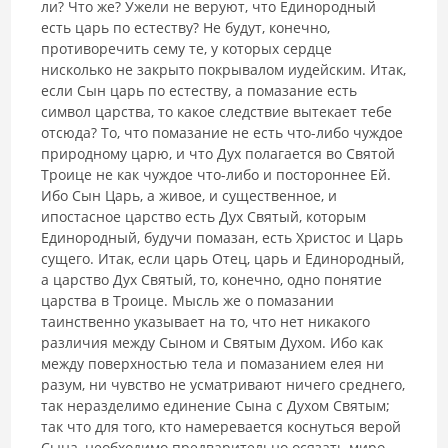
ли? Что же? Ужели не веруют, что Единородный
есть царь по естеству? Не будут, конечно,
противоречить сему те, у которых сердце
нисколько не закрыто покрывалом иудейским. Итак,
если Сын царь по ес­теству, а помазание есть
символ царства, то какое следствие вытекает тебе
отсюда? То, что помазание не есть что-либо чуждое
природному царю, и что Дух полагается во Святой
Троице не как чуждое что-либо и посторон­нее Ей.
Ибо Сын Царь, а живое, и существенное, и
ипостасное царство есть Дух Святый, которым
Единородный, будучи помазан, есть Христос и Царь
сущего. Итак, если царь Отец, царь и Единородный,
а царство Дух Святый, то, конечно, одно понятие
царства в Троице. Мысль же о помаза­нии
таинственно указывает на то, что нет никакого
различия между Сы­ном и Святым Духом. Ибо как
между поверхностью тела и помазанием елея ни
разум, ни чувство не усматривают ничего среднего,
так неразде­лимо единение Сына с Духом Святым;
так что для того, кто намеревается коснуться верой
Сына, необходимо предварительно осязать миро,