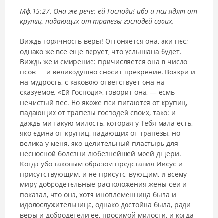
Мф.15:27. Она же рече: ей Господи! ибо и пси ядят от
крупиц, падающих от трапезы господей своих.
Виждь горячность веры! Отгоняется она, аки пес;
однако же все еще верует, что услышана будет.
Виждь же и смирение: причисляется она в число
псов — и великодушно сносит презрение. Воззри и
на мудрость, с каковою ответствует она на
сказуемое. «Ей Господи», говорит она, — есмь
нечистый пес. Но якоже пси питаются от крупиц,
падающих от трапезы господей своих, тако: и
даждь ми такую милость, которая у Тебя мала есть,
яко едина от крупиц, падающих от трапезы, но
велика у меня, яко целительный пластырь для
несносной болезни любезнейшей моей дщери.
Когда убо таковым образом представил Иисус и
присутствующим, и не присутствующим, и всему
миру добродетельные расположения жены сей и
показал, что она, хотя иноплеменница была и
идолослужительница, однако достойна была, ради
веры и добродетели ее, просимой милости, и когда