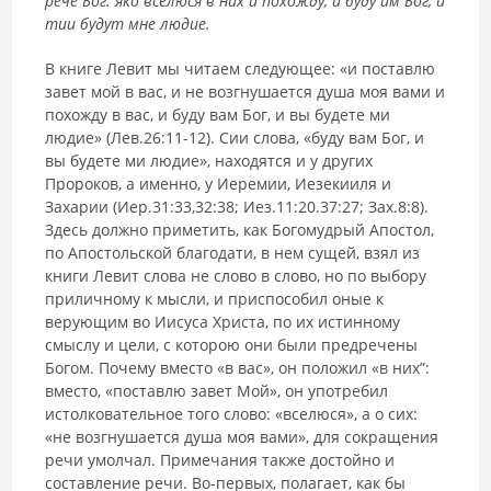
рече Бог: яко вселюся в них и похожду, и буду им Бог, и
тии будут мне людие.
В книге Левит мы читаем следующее: «и поставлю
завет мой в вас, и не возгнушается душа моя вами и
похожду в вас, и буду вам Бог, и вы будете ми
людие» (Лев.26:11-12). Сии слова, «буду вам Бог, и
вы будете ми людие», находятся и у других
Пророков, а именно, у Иеремии, Иезекииля и
Захарии (Иер.31:33,32:38; Иез.11:20.37:27; Зах.8:8).
Здесь должно приметить, как Богомудрый Апостол,
по Апостольской благодати, в нем сущей, взял из
книги Левит слова не слово в слово, но по выбору
приличному к мысли, и приспособил оные к
верующим во Иисуса Христа, по их истинному
смыслу и цели, с которою они были предречены
Богом. Почему вместо «в вас», он положил «в них”:
вместо, «поставлю завет Мой», он употребил
истолковательное того слово: «вселюся», а о сих:
«не возгнушается душа моя вами», для сокращения
речи умолчал. Примечания также достойно и
составление речи. Во-первых, полагает, как бы