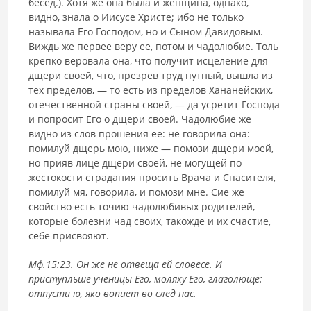
бесед.). Хотя же она была и женщина, однако,
видно, знала о Иисусе Христе; ибо не только
называла Его Господом, но и Сыном Давидовым.
Виждь же первее веру ее, потом и чадолюбие. Толь
крепко веровала она, что получит исцеление для
дщери своей, что, презрев труд путный, вышла из
тех пределов, — то есть из пределов Хананейских,
отечественной страны своей, — да усретит Господа
и попросит Его о дщери своей. Чадолюбие же
видно из слов прошения ее: не говорила она:
помилуй дщерь мою, ниже — помози дщери моей,
но прияв лице дщери своей, не могущей по
жестокости страдания просить Врача и Спасителя,
помилуй мя, говорила, и помози мне. Сие же
свойство есть точию чадолюбивых родителей,
которые болезни чад своих, такожде и их счастие,
себе присвояют.
Мф.15:23. Он же не отвеща ей словесе. И
приступльше ученицы Его, моляху Его, глаголюще:
отпусти ю, яко вопиет во след нас.