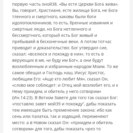
первую часть оной38. «Вы есте Церкви Бога жива».
Вы, говорит, Христиане, есте жилище Бога, не Бога
тленного и смертного, каковы были боги
идолопоклонников, то есть, бренные изваяния и
смертные люди, но Бога нетленного и
бессмертного, который есть Бог живый и
пребываяй в бесконечные веки. А потом тотчас
приводит и доказательство: Бог утвердил сие,
сказал: «вселюся и похожду в них», то есть в
верующих в мя, «и буду им Бог», а они будут
возлюбленным и избранным народом Моим. То же
самое обещал и Господь наш, Иисус Христос,
любящим Его: «Аще кто любит Мя», сказал Он,
«слово мое соблюдет: и Отец мой возлюбит его, и к
Нему приидем, и обитель у него сотворим»
(Ин.14:23). В Ветхом Завете для того так сказал Бог:
«поставлю завет мой39 и похожду”, дабы показать
тем имеющее быть пременение закона: ибо как
сень или палатка, так и ходящий, переменяют
место: а в Новом сказал Он: «приидем и обитель
сотворим» для того, дабы показать чрез то