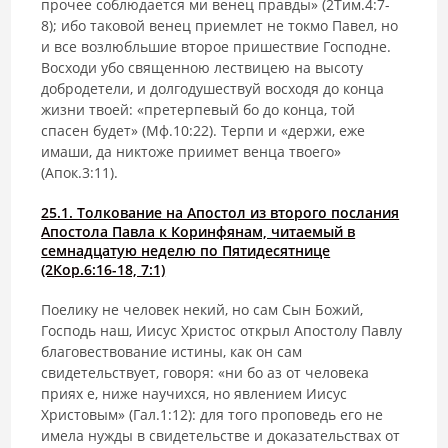
прочее соблюдается ми венец правды» (2Тим.4:7-
8); ибо таковой венец приемлет не токмо Павел, но
и все возлюбльшие второе пришествие Господне.
Восходи убо священною лествицею на высоту
добродетели, и долгодушествуй восходя до конца
жизни твоей: «претерпевый бо до конца, той
спасен будет» (Мф.10:22). Терпи и «держи, еже
имаши, да никтоже приимет венца твоего»
(Апок.3:11).
25.1. Толкование на Апостол из второго послания
Апостола Павла к Коринфянам, читаемый в
семнадцатую неделю по Пятидесятнице
(2Кор.6:16-18, 7:1)
Поелику не человек некий, но сам Сын Божий,
Господь наш, Иисус Христос открыл Апостолу Павлу
благовествование истины, как он сам
свидетельствует, говоря: «ни бо аз от человека
приях е, ниже научихся, но явлением Иисус
Христовым» (Гал.1:12): для того проповедь его не
имела нужды в свидетельстве и доказательствах от