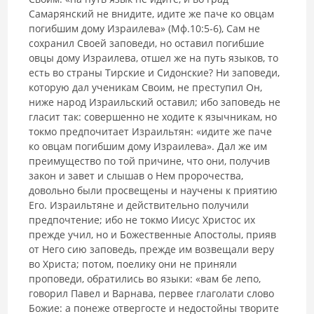
Самарянский не внидите, идите же паче ко овцам
погибшим дому Израилева» (Мф.10:5-6), Сам не
сохранил Своей заповеди, но оставил погибшие
овцы дому Израилева, отшел же на путь языков, то
есть во страны Тирские и Сидонские? Ни заповеди,
которую дал ученикам Своим, не преступил Он,
ниже народ Израильский оставил; ибо заповедь не
гласит так: совершенно не ходите к язычникам, но
токмо предпочитает Израильтян: «идите же паче
ко овцам погибшим дому Израилева». Дал же им
преимущество по той причине, что они, получив
закон и завет и слышав о Нем пророчества,
довольно были просвещены и научены к приятию
Его. Израильтяне и действительно получили
предпочтение; ибо не токмо Иисус Христос их
прежде учил, но и Божественные Апостолы, прияв
от Него сию заповедь, прежде им возвещали веру
во Христа; потом, поелику они не приняли
проповеди, обратились во языки: «вам бе лепо,
говорил Павел и Варнава, первее глаголати слово
Божие: а понеже отвергосте и недостойны творите