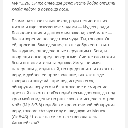
Мф.15:26. Он же отвещав рече: несть добро отъяти
хлеба чадом, и поврещи псом.
Псами называет язычников, ради нечистоты их
жизни и идолослужения: чадами — Иудеев, ради
Богопочитания и данного им закона; хлебом же —
благотворение посредством чуда. Ты, говорит Он
ей, просишь благодеяния; но не добро есть взять
благодяния, определенные верующим в Бога, и
поврещи оные пред неверными. Сии же слова хотя
были и поносительны, однако Иисус не имел
намерения досадить ей, но представить и открыть
веру, и доброе ее произволение, так как негде
говоря сотнику: «Аз пришед исцелю его»,
обнаружил веру его и благоговение и смирение
чрез сей его ответ: «Господи! несмь достоин, да под
кров мой внидеши: но рцы слово, и исцелеет отрок
мой» (Мф.8:7-8) подобно и кровоточивой обнаружил
веру, говоря: «Аз чух силу изшедшую из Мене»
(Лк.8:46). Что же на сие ответствовала жена
Хананейская?