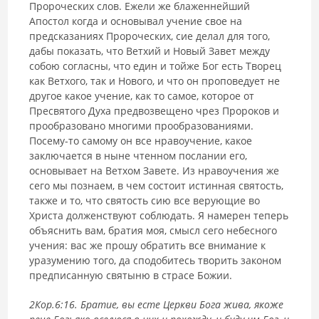
Пророческих слов. Ежели же блаженнейший
Апостол когда и основывал учение свое на
предсказаниях Пророческих, сие делал для того,
дабы показать, что Ветхий и Новый Завет между
собою согласны, что един и тойже Бог есть Творец
как Ветхого, так и Нового, и что он проповедует не
другое какое учение, как то самое, которое от
Пресвятого Духа предвозвещено чрез Пророков и
прообразовано многими прообразованиями.
Посему-то самому он все нравоучение, какое
заключается в ныне чтенном послании его,
основывает на Ветхом Завете. Из нравоучения же
сего мы познаем, в чем состоит истинная святость,
также и то, что святость сию все верующие во
Христа долженствуют соблюдать. Я намерен теперь
объяснить вам, братия моя, смысл сего небесного
учения: вас же прошу обратить все внимание к
уразумению того, да сподобитесь творить законом
предписанную святыню в страсе Божии.
2Кор.6:16. Братие, вы есте Церкви Бога жива, якоже