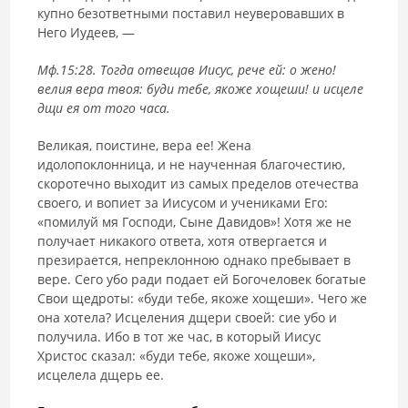
купно безответными поставил неуверовавших в
Него Иудеев, —
Мф.15:28. Тогда отвещав Иисус, рече ей: о жено!
велия вера твоя: буди тебе, якоже хощеши! и исцеле
дщи ея от того часа.
Великая, поистине, вера ее! Жена
идолопоклонница, и не наученная благочестию,
скоротечно выходит из самых пределов отечества
своего, и вопиет за Иисусом и учениками Его:
«помилуй мя Господи, Сыне Давидов»! Хотя же не
получает никакого ответа, хотя отвергается и
презирается, непреклонною однако пребывает в
вере. Сего убо ради подает ей Богочеловек богатые
Свои щедроты: «буди тебе, якоже хощеши». Чего же
она хотела? Исцеления дщери своей: сие убо и
получила. Ибо в тот же час, в который Иисус
Христос сказал: «буди тебе, якоже хощеши»,
исцелела дщерь ее.