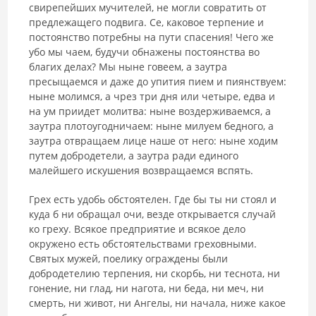
свирепейших мучителей, не могли совратить от
предлежащего подвига. Се, каковое терпение и
постоянство потребны на пути спасения! Чего же
убо мы чаем, будучи обнажены постоянства во
благих делах? Мы ныне говеем, а заутра
пресыщаемся и даже до упития пием и пиянствуем:
ныне молимся, а чрез три дня или четыре, едва и
на ум приидет молитва: ныне воздерживаемся, а
заутра плотоугодничаем: ныне милуем бедного, а
заутра отвращаем лице наше от него: ныне ходим
путем добродетели, а заутра ради единого
малейшего искушения возвращаемся вспять.
Грех есть удобь обстоятелен. Где бы ты ни стоял и
куда б ни обращал очи, везде открывается случай
ко греху. Всякое предприятие и всякое дело
окружено есть обстоятельствами греховными.
Святых мужей, поелику ограждены были
добродетелию терпения, ни скорбь, ни теснота, ни
гонение, ни глад, ни нагота, ни беда, ни меч, ни
смерть, ни живот, ни Ангелы, ни начала, ниже какое