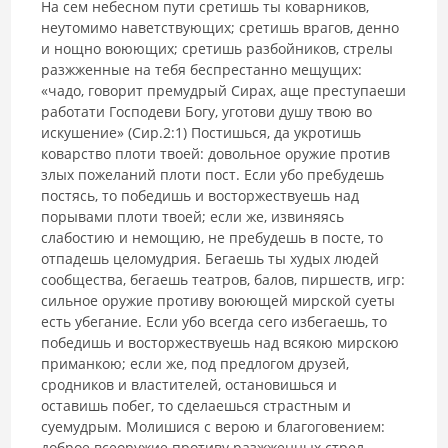
На сем небесном пути сретишь ты коварников,
неутомимо наветствующих; сретишь врагов, денно
и нощно воюющих; сретишь разбойников, стрелы
разжженные на тебя беспрестанно мещущих:
«чадо, говорит премудрый Сирах, аще преступаеши
работати Господеви Богу, уготови душу твою во
искушение» (Сир.2:1) Постишься, да укротишь
коварство плоти твоей: довольное оружие против
злых пожеланий плоти пост. Если убо пребудешь
постясь, то победишь и восторжествуешь над
порывами плоти твоей; если же, извиняясь
слабостию и немощию, не пребудешь в посте, то
отпадешь целомудрия. Бегаешь ты худых людей
сообщества, бегаешь театров, балов, пиршеств, игр:
сильное оружие противу воюющей мирской суеты
есть убегание. Если убо всегда сего избегаешь, то
победишь и восторжествуешь над всякою мирскою
приманкою; если же, под предлогом друзей,
сродников и властителей, остановишься и
оставишь побег, то сделаешься страстным и
суемудрым. Молишися с верою и благоговением:
доброе всеоружие противу разжженных стрел