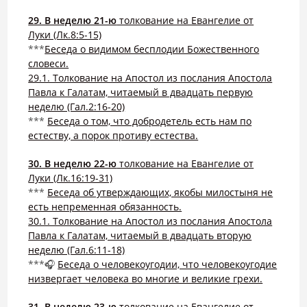
29. В неделю 21-ю
толкование на Евангелие от
Луки (Лк.8:5-15)
***
Беседа о видимом бесплодии Божественного
словеси.
29.1. Толкование на Апостол из послания Апостола
Павла к Галатам, читаемый в двадцать первую
неделю (Гал.2:16-20)
***
Беседа о том, что добродетель есть нам по
естеству, а порок противу естества.
30. В неделю 22-ю
толкование на Евангелие от
Луки (Лк.16:19-31)
***
Беседа об утверждающих, якобы милостыня не
есть непременная обязанность.
30.1. Толкование на Апостол из послания Апостола
Павла к Галатам, читаемый в двадцать вторую
неделю (Гал.6:11-18)
***🎧
Беседа о человекоугодии, что человекоугодие
низвергает человека во многие и великие грехи.
31. В неделю 23-ю
толкование на Евангелие от