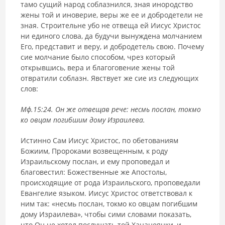
тамо сущий народ соблазнился, зная инородство
жены той и иноверие, веры же ее и добродетели не
зная. Строительне убо не отвеща ей Иисус Христос
ни единого слова, да будучи вынуждена молчанием
Его, представит и веру, и добродетель свою. Почему
сие молчание было способом, чрез который
открывшись, вера и благоговение жены той
отвратили соблазн. Явствует же сие из следующих
слов:
Мф.15:24. Он же отвещав рече: несмь послан, токмо
ко овцам погибшим дому Израилева.
Истинно Сам Иисус Христос, по обетованиям
Божиим, Пророками возвещенным, к роду
Израильскому послан, и ему проповедал и
благовестил: Божественные же Апостолы,
происходящие от рода Израильского, проповедали
Евангелие языком. Иисус Христос ответствовал к
ним так: «несмь послан, токмо ко овцам погибшим
дому Израилева», чтобы сими словами показать,
что Он не хотел послушать той Хананеянки, и