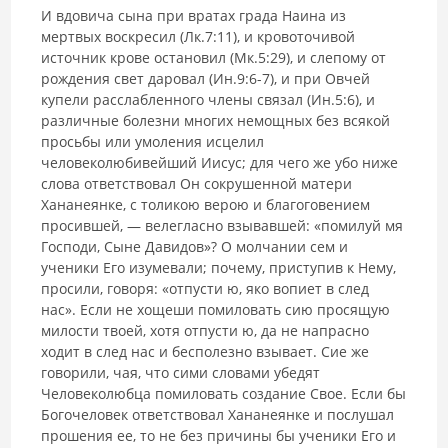
И вдовича сына при вратах града Наина из
мертвых воскресил (Лк.7:11), и кровоточивой
источник крове остановил (Мк.5:29), и слепому от
рождения свет даровал (Ин.9:6-7), и при Овчей
купели расслабленного члены связал (Ин.5:6), и
различные болезни многих немощных без всякой
просьбы или умоления исцелил
человеколюбивейший Иисус; для чего же убо ниже
слова ответствовал Он сокрушенной матери
Хананеянке, с толикою верою и благоговением
просившей, — велегласно взывавшей: «помилуй мя
Господи, Сыне Давидов»? О молчании сем и
ученики Его изумевали; почему, приступив к Нему,
просили, говоря: «отпусти ю, яко вопиет в след
нас». Если не хощеши помиловать сию просящую
милости твоей, хотя отпусти ю, да не напрасно
ходит в след нас и бесполезно взывает. Сие же
говорили, чая, что сими словами убедят
Человеколюбца помиловать создание Свое. Если бы
Богочеловек ответствовал Хананеянке и послушал
прошения ее, то не без причины бы ученики Его и