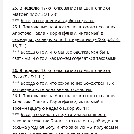
25. В неделю 17-ю
толкование на Евангелие от
Матфея (Мф.15:21-28)
***
Беседа о терпении в добрых делах.
25.1. Толкование на Апостол из второго послания
Апостола Павла к Коринфянам, читаемый в
семнадцатую неделю по Пятидесятнице (2Кор.6:16-
18, 7:1)
***
Беседа о том, что мы все одолжаемся быть
святыми, и о том, как можем соделаться таковыми
26. В неделю 18-ю
толкование на Евангелие от
Луки (Лк.5:1-11)
***
Беседа о том, что сохранение Божественных
заповедей есть вина земного счастия.
26.1. Толкование на Апостол из второго послания
Апостола Павла к Коринфянам, читаемый в
восемнадцатую неделю (2Кор.9:6-11)
***
Беседа о милостыне, что милостыня есть
законоположение Божие, что она есть добродетель
весьма угодная Богу, и что за оную мы получаем и
на земли и на небеси великие воздаяния.