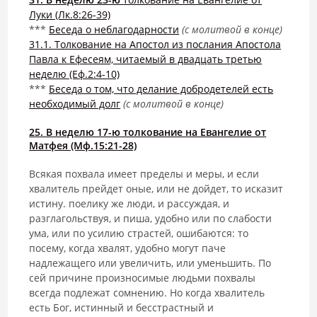
Луки (Лк.8:26-39)
***
Беседа о неблагодарности
(с молитвой в конце)
31.1. Толкование на Апостол из послания Апостола
Павла к Ефесеям, читаемый в двадцать третью
неделю (Еф.2:4-10)
***
Беседа о том, что делание добродетелей есть
необходимый долг
(с молитвой в конце)
25. В неделю 17-ю толкование на Евангелие от
Матфея (Мф.15:21-28)
Всякая похвала имеет пределы и меры, и если
хвалитель прейдет оные, или не дойдет, то исказит
истину. поелику же люди, и рассуждая, и
разглагольствуя, и пиша, удобно или по слабости
ума, или по усилию страстей, ошибаются: то
посему, когда хвалят, удобно могут паче
надлежащего или увеличить, или уменьшить. По
сей причине произносимые людьми похвалы
всегда подлежат сомнению. Но когда хвалитель
есть Бог, истинный и бесстрастный и