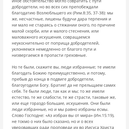
иное обстоятельство могло совратить с пути
добродетели, но во всех сих препобеждали
благодатию Возлюбльшего их (Рим.8:35, 37-38): мы
же, несчастные, лишены будучи дара терпения и
ни мало не стараясь о стяжании оного, по причине
малой скорби, или и малого стеснения, или
маловажного искушения, совращаемся
неукоснительно от поприща добродетелей,
уклоняемся немедленно от благого пути и
низвергаемся в пропасти греховные.
Но те были, скажите вы, люди избранные; те имели
благодать Божию преимущественно, и потому,
пребыв до конца в подвиге добродетели,
благоугодили Богу. Братие! да не прельщаем самих
себя. Те были люди, так как и мы; то же имели
естество, те же слабости, те же страсти, таковые же,
или еще гораздо большие, искушения. Они были
люди избранные, но и мы равно избраны есмы.
Слово Господне: «Аз избрах вы от мира» (Ин.15:19),
не токмо о них было сказано, но и о всех
уверовавших ради проповеди их во Иисуса Христа