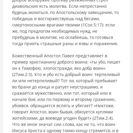
диавольских есть молитва. Если непрестанно
будешь молиться, по Апостольскому завещанию, то
победишь и восторжествуешь над бесами,
смертоносными врагами твоими (1Сол.5:17): если
же, под предлогом необходимых нужд, не
пребудешь в молитве, но ослабеешь, то готовься
тогда приять страшные раны и язвы и поражения.
Божественный Апостол Павел представляет в
пример христианину доброго воина: «ты убо, пишет
он к Тимофею, злопостражди, яко добр воин»
(2Тим.2:3). Кто ж убо есть добрый воин: терпеливый
ли или нетерпеливый? Тот ли, который пребывает
во брани до конца и ратует неустрашимо, и
сражается мужественно, или тот, который или в
начале боя, или по первому и второму сражению,
убоявся, обращается вспять и убегает? «Никтоже,
говорит Апостол, воин бывая, обязуется куплями
житейскими, да воеводе угоден будет» (2Тим.2:4).
Что же иное значат сии слова, как не то, что воин
Иисуса Христа к одному токмо концу стремится, и в