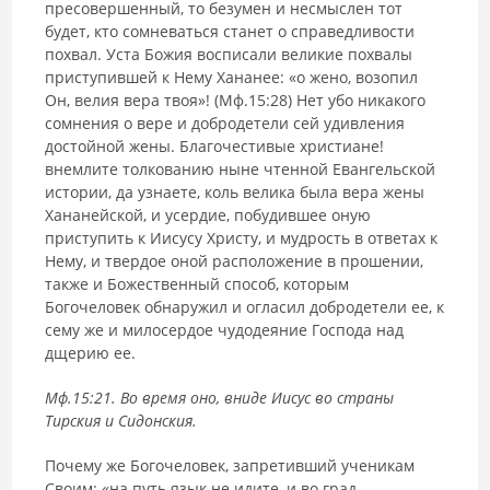
пресовершенный, то безумен и несмыслен тот
будет, кто сомневаться станет о справедливости
похвал. Уста Божия восписали великие похвалы
приступившей к Нему Хананее: «о жено, возопил
Он, велия вера твоя»! (Мф.15:28) Нет убо никакого
сомнения о вере и добродетели сей удивления
достойной жены. Благочестивые христиане!
внемлите толкованию ныне чтенной Евангельской
истории, да узнаете, коль велика была вера жены
Хананейской, и усердие, побудившее оную
приступить к Иисусу Христу, и мудрость в ответах к
Нему, и твердое оной расположение в прошении,
также и Божественный способ, которым
Богочеловек обнаружил и огласил добродетели ее, к
сему же и милосердое чудодеяние Господа над
дщерию ее.
Мф.15:21. Во время оно, вниде Иисус во страны
Тирския и Сидонския.
Почему же Богочеловек, запретивший ученикам
Своим: «на путь язык не идите, и во град