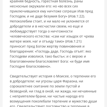
крайняя бедность, горестная болезнь, раны
несносные окружали его: но «во всех сих
приключившихся ему ничтоже согреши Иов пред
Господем, и не даде безумия Богу» (Иов.1:22).
Непоколебим стоит, и ни мало не уклоняется от
добродетели и в несчастии своем, но еще и
любомудрствует тогда о ничтожности
человеческого естества: «сам наг изыдох от чрева
матере моея, наг и отъиду тамо» (Иов.1:21):
приносит пред Богом жертву повиновения и
благодарения: «Господь даде, Господь отъят: яко
Господеви изволися, тако бысть»; и с верою и
благоговением благословляет Бога: «и буди имя
Господне благословено».
Свидетельствует история о Моисее, о терпении его
в добродетели: ни угрозы царя Фараона, ни
сорокалетнее скитание по земли пустой и
безводной, ни глад в оной, ни жажда, ни нечаянные
с неприятелем брани, ни частые народа его
возмущения поколебали терпение и мужество души
его. Свидетельствует постоянство и терпение в