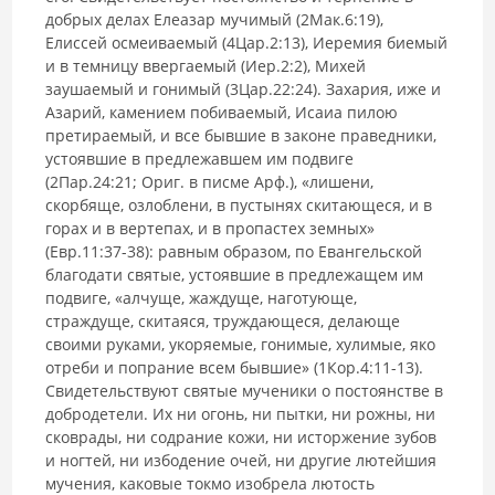
добрых делах Елеазар мучимый (2Мак.6:19),
Елиссей осмеиваемый (4Цар.2:13), Иеремия биемый
и в темницу ввергаемый (Иер.2:2), Михей
заушаемый и гонимый (3Цар.22:24). Захария, иже и
Азарий, камением побиваемый, Исаиа пилою
претираемый, и все бывшие в законе праведники,
устоявшие в предлежавшем им подвиге
(2Пар.24:21; Ориг. в писме Арф.), «лишени,
скорбяще, озлоблени, в пустынях скитающеся, и в
горах и в вертепах, и в пропастех земных»
(Евр.11:37-38): равным образом, по Евангельской
благодати святые, устоявшие в предлежащем им
подвиге, «алчуще, жаждуще, наготующе,
страждуще, скитаяся, труждающеся, делающе
своими руками, укоряемые, гонимые, хулимые, яко
отреби и попрание всем бывшие» (1Кор.4:11-13).
Свидетельствуют святые мученики о постоянстве в
добродетели. Их ни огонь, ни пытки, ни рожны, ни
сковрады, ни содрание кожи, ни исторжение зубов
и ногтей, ни избодение очей, ни другие лютейшия
мучения, каковые токмо изобрела лютость