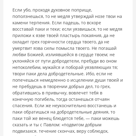
Если убо, проходя духовное поприще,
поползнешься, то не медля утверждай нозе твои на
камени терпения. Если падешь, то вскоре
восставай паки и теки; если уязвишься, то не медля
приложи к язве твоей пластырь покаяния, да не
охладит грех горячности сердца твоего, да не
умертвит язва силы помысла твоего. Не погашай
любви Божией, излиявшейся в сердце твоем; не
уклоняйся от пути добродетели, пребуди во оном
непоколебим, мужайся и поборай уязвляющих тя;
твори паки дела добродетельные. Ибо, если не
попечешься немедленно о исцелении души твоей и
не пребудешь в творении добрых дел, то грех,
обратившись в привычку, вовлечет тебя в
конечную погибель, тогда останешься отчаян
спасения. Если же неукоснительно восстанешь и
паки обратишься на добродетельные деяния, то
паки той же венец блюдется тебе, — паки можешь
сказать и ты с Павлом: «подвигом добрым
подвизахся. течение скончах, веру соблюдох,