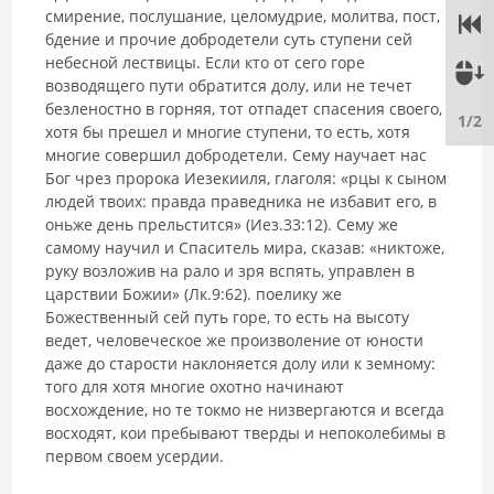
смирение, послушание, целомудрие, молитва, пост,
бдение и прочие добродетели суть ступени сей
небесной лествицы. Если кто от сего горе
возводящего пути обратится долу, или не течет
безленостно в горняя, тот отпадет спасения своего,
1/2
хотя бы прешел и многие ступени, то есть, хотя
многие совершил добродетели. Сему научает нас
Бог чрез пророка Иезекииля, глаголя: «рцы к сыном
людей твоих: правда праведника не избавит его, в
оньже день прельстится» (Иез.33:12). Сему же
самому научил и Спаситель мира, сказав: «никтоже,
руку возложив на рало и зря вспять, управлен в
царствии Божии» (Лк.9:62). поелику же
Божественный сей путь горе, то есть на высоту
ведет, человеческое же произволение от юности
даже до старости наклоняется долу или к земному:
того для хотя многие охотно начинают
восхождение, но те токмо не низвергаются и всегда
восходят, кои пребывают тверды и непоколебимы в
первом своем усердии.