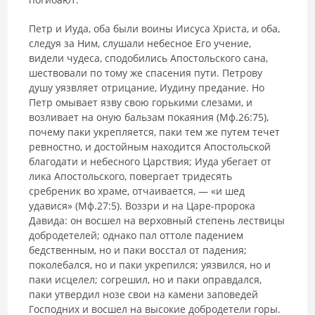
Петр и Иуда, оба были воины Иисуса Христа, и оба,
следуя за Ним, слушали небесное Его учение,
видели чудеса, сподобились Апостольского сана,
шествовали по тому же спасения пути. Петрову
душу уязвляет отрицание, Иудину предание. Но
Петр омывает язву свою горькими слезами, и
возливает на оную бальзам покаяния (Мф.26:75),
почему паки укрепляется, паки тем же путем течет
ревностно, и достойным находится Апостольской
благодати и небесного Царствия; Иуда убегает от
лика Апостольского, повергает тридесять
сребреник во храме, отчаивается, — «и шед
удавися» (Мф.27:5). Воззри и на Царе-пророка
Давида: он восшел на верховный степень лествицы
добродетелей; однако пал оттоле падением
бедственным, но и паки восстал от падения;
поколебался, но и паки укрепился; уязвился, но и
паки исцелел; согрешил, но и паки оправдался,
паки утвердил нозе свои на камени заповедей
Господних и восшел на высокие добродетели горы.