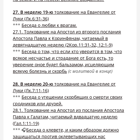
27. В неделю 19-ю
толкование на Евангелие от
Луки (Лк.6:31-36)
***
Беседа о любви к врагам.
27.1. Толкование на Апостол из второго послания
Апостола Павла к Коринфянам, читаемый в
девятнадцатую неделю (2Кор.11:31-32, 12:1-9)
***
Беседа о том, что если кто уверится в том, что
всякое несчастье и страдание от Бога есть, то
уверение оное будет бальзамом, исцеляющим
всякую болезнь и скорбь
(с молитвой в конце)
28. В неделю 20-ю
толкование на Евангелие от
Луки (Лк.7:11-16)
***
Беседа о утешении скорбящих о смерти своих
сродников или друзей.
28.1. Толкование на Апостол из послания Апостола
Павла к Галатам, читаемый вдвадцатую неделю
(Гал.1:11-19)
*** 🎧
Беседа о клевете, и каким образом должно
защищаться против оклеветывающих нас