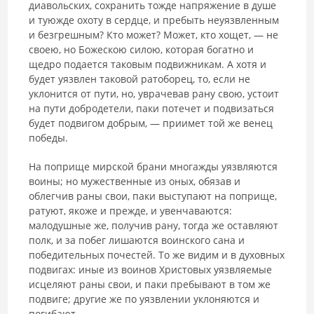
диавольских, сохранить тожде напряжение в душе
и туюжде охоту в сердце, и пребыть неуязвленным
и безгрешным? Кто может? Может, кто хощет, — не
своею, но Божескою силою, которая богатно и
щедро подается таковым подвижникам. А хотя и
будет уязвлен таковой ратоборец, то, если не
уклонится от пути, но, уврачевав рану свою, устоит
на пути добродетели, паки потечет и подвизаться
будет подвигом добрым, — приимет той же венец
победы.
На поприще мирской брани многажды уязвляются
воины; но мужественные из оных, обязав и
облегчив раны свои, паки выступают на поприще,
ратуют, якоже и прежде, и увенчаваются:
малодушные же, получив рану, тогда же оставляют
полк, и за побег лишаются воинского сана и
победительных почестей. То же видим и в духовных
подвигах: иные из воинов Христовых уязвляемые
исцеляют раны свои, и паки пребывают в том же
подвиге; другие же по уязвлении уклоняются и
погибают.