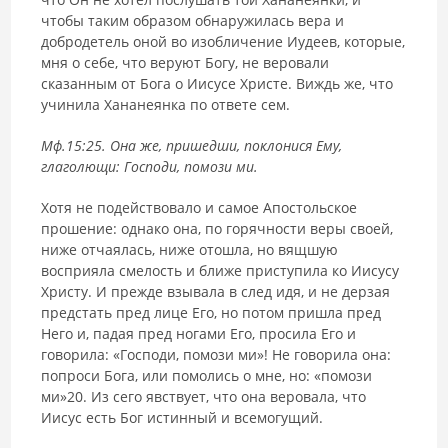
чтобы таким образом обнаружилась вера и
добродетель оной во изобличение Иудеев, которые,
мня о себе, что веруют Богу, не веровали
сказанным от Бога о Иисусе Христе. Виждь же, что
учинила Хананеянка по ответе сем.
Мф.15:25. Она же, пришедши, поклонися Ему,
глаголющи: Господи, помози ми.
Хотя не подействовало и самое Апостольское
прошение: однако она, по горячности веры своей,
ниже отчаялась, ниже отошла, но вящшую
восприяла смелость и ближе приступила ко Иисусу
Христу. И прежде взывала в след идя, и не дерзая
предстать пред лице Его, но потом пришла пред
Него и, падая пред ногами Его, просила Его и
говорила: «Господи, помози ми»! Не говорила она:
попроси Бога, или помолись о мне, но: «помози
ми»20. Из сего явствует, что она веровала, что
Иисус есть Бог истинный и всемогущий.