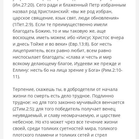
(Ин.27:20). Сего ради и блаженный Петр избранным
назвал род Христианский: «вы же род избран,
царское священие, язык свят, люди обновления»
(1Пет.2:9). Если те преимущественно имели
благодать Божию, то и мы таковую же, аще
восхощем, иметь можем; ибо «Иисус Христос вчера
и днесь Тойже и во веки» (Евр.13:8). Бог несть
лицеприятель, всех равно любит, всем равно
ниспосылает благодать: «слава и честь и мир
всякому делающему благое, Иудееви же прежде и
Еллину: несть бо на лица зрение у Бога» (Рим.2:10-
11).
Терпение, скажешь ты, в добродетели от начала
жизни по смерть есть дело трудное. Подлинно
трудное: но для того законно мучивыйся венчается
(2Тим.2:5); для того победитель получает венец
неувядаемый, и славу неомрачаемую, и царствие
небесное. Но кто может чрез все течение жизни
своей, среди толиких суетностей мира, толикого
плотского пламени и толиких сетей и стрел