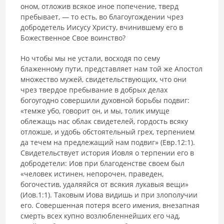
оном, отложив всякое иное попечение, тверд
пребывает, — то есть, во благоугождении чрез
добродетель Иисусу Христу, вчинившему его в
Божественное Свое воинство?
Но чтобы мы не устали, восходя по сему
блаженному пути, представляет нам той же Апостол
множество мужей, свидетельствующих, что они
чрез твердое пребывание в добрых делах
богоугодно совершили духовной борьбы подвиг:
«темже убо, говорит он, и мы, толик имуще
облежащь нас облак свидетелей, гордость всяку
отложше, и удобь обстоятельный грех, терпением
да течем на предлежащий нам подвиг» (Евр.12:1).
Свидетельствует история Иовля о терпении его в
добродетели: Иов при благоденстве своем был
«человек истинен, непорочен, праведен,
богочестив, удаляяйся от всякия лукавыя вещи»
(Иов.1:1). Таковым Иова видишь и при злополучии
его. Совершенная потеря всего имения, внезапная
смерть всех купно возлюбленнейших его чад,