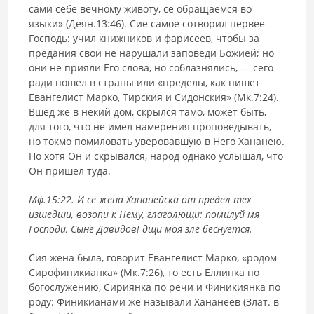
сами себе вечному животу, се обращаемся во
языки» (Деян.13:46). Сие самое сотворил первее
Господь: учил книжников и фарисеев, чтобы за
предания свои не нарушали заповеди Божией; но
они не прияли Его слова, но соблазнялись, — сего
ради пошел в страны или «пределы, как пишет
Евангелист Марко, Тирския и Сидонския» (Мк.7:24).
Вшед же в некий дом, скрылся тамо, может быть,
для того, что не имел намерения проповедывать,
но токмо помиловать уверовавшую в Него Хананею.
Но хотя Он и скрывался, народ однако услышал, что
Он пришел туда.
Мф.15:22. И се жена Хананейска от предел тех
изшедши, возопи к Нему, глаголющи: помилуй мя
Господи, Сыне Давидов! дщи моя зле беснуется.
Сия жена была, говорит Евангелист Марко, «родом
Сирофиникианка» (Мк.7:26), то есть Еллинка по
богослужению, Сириянка по речи и Финикиянка по
роду: Финикианами же называли Хананеев (Злат. в