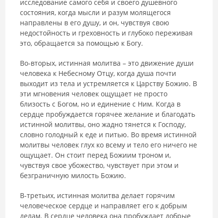
исследование самого себя и своего душевного
состояния, когда мысли и разум молящегося
направлены в его душу, и он, чувствуя свою
недостойность и греховность и глубоко переживая
это, обращается за помощью к Богу.
Во-вторых, истинная молитва – это движение души
человека к Небесному Отцу, когда душа почти
выходит из тела и устремляется к Царству Божию. В
эти мгновения человек ощущает не просто
близость с Богом, но и единение с Ним. Когда в
сердце пробуждается горячее желание и благодать
истинной молитвы, оно жадно тянется к Господу,
словно голодный к еде и питью. Во время истинной
молитвы человек глух ко всему и тело его ничего не
ощущает. Он стоит перед Божиим троном и,
чувствуя свое убожество, чувствует при этом и
безграничную милость Божию.
В-третьих, истинная молитва делает горячим
человеческое сердце и направляет его к добрым
делам. В сердце человека она пробуждает добрые