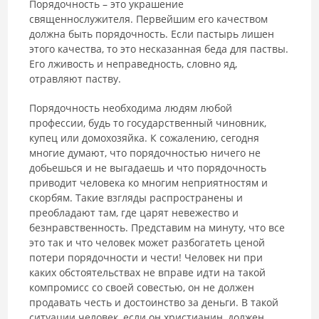
Порядочность – это украшение
священнослужителя. Первейшим его качеством
должна быть порядочность. Если пастырь лишен
этого качества, то это несказанная беда для паствы.
Его лживость и неправедность, словно яд,
отравляют паству.
Порядочность необходима людям любой
профессии, будь то государственный чиновник,
купец или домохозяйка. К сожалению, сегодня
многие думают, что порядочностью ничего не
добьешься и не выгадаешь и что порядочность
приводит человека ко многим неприятностям и
скорбям. Такие взгляды распространены и
преобладают там, где царят невежество и
безнравственность. Представим на минуту, что все
это так и что человек может разбогатеть ценой
потери порядочности и чести! Человек ни при
каких обстоятельствах не вправе идти на такой
компромисс со своей совестью, он не должен
продавать честь и достоинство за деньги. В такой
ситуации человек, если он христианин, должен