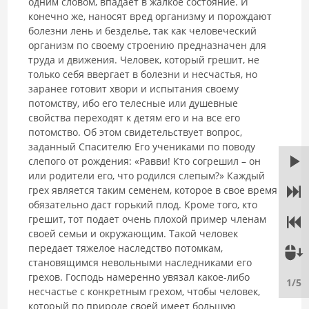
одним словом, впадает в жалкое состояние. И
конечно же, наносят вред организму и порождают
болезни лень и безделье, так как человеческий
организм по своему строению предназначен для
труда и движения. Человек, который грешит, не
только себя ввергает в болезни и несчастья, но
заранее готовит хвори и испытания своему
потомству, ибо его телесные или душевные
свойства переходят к детям его и на все его
потомство. Об этом свидетельствует вопрос,
заданный Спасителю Его учениками по поводу
слепого от рождения: «Равви! Кто согрешил – он
или родители его, что родился слепым?» Каждый
грех является таким семенем, которое в свое время
обязательно даст горький плод. Кроме того, кто
грешит, тот подает очень плохой пример членам
своей семьи и окружающим. Такой человек
передает тяжелое наследство потомкам,
становящимся невольными наследниками его
грехов. Господь намеренно увязал какое-либо
1/5
несчастье с конкретным грехом, чтобы человек,
который по природе своей имеет большую