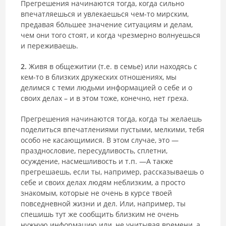
Прегрешения начинаются тогда, когда сильно
впечатляешься и увлекаешься чем-то мирским,
предавая бо́льшее значение ситуациям и делам,
чем они того стоят, и когда чрезмерно волнуешься
и переживаешь.
2.
Живя в общежитии (т.е. в семье) или находясь с
кем-то в близких дружеских отношениях, мы
делимся с теми людьми информацией о себе и о
своих делах – и в этом тоже, конечно, нет греха.
Прегрешения начинаются тогда, когда ты желаешь
поделиться впечатлениями пустыми, мелкими, тебя
особо не касающимися. В этом случае, это —
празднословие, пересудливость, сплетни,
осуждение, насмешливость и т.п. ―А также
прегрешаешь, если ты, например, рассказываешь о
себе и своих делах людям неблизким, а просто
знакомым, которые не очень в курсе твоей
повседневной жизни и дел. Или, например, ты
спешишь тут же сообщить близким не очень
нужную информацию или, не учитывая времени, а