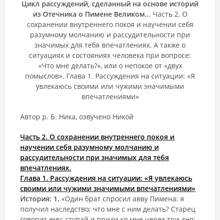
Цикл рассуждений, сделанный на основе историй
из Отечника о Пимене Великом..
. Часть 2. О
сохранении внутреннего покоя и научении себя
разумному молчанию и рассудительности при
значимых для тебя впечатлениях. А также о
ситуациях и состояниях человека при вопросе:
«Что мне делать?», или о непокое от «двух
помыслов». Глава 1. Рассуждения на ситуации: «Я
увлекаюсь своими или чужими значимыми
впечатлениями»
Автор р. Б. Ника, озвучено Никой
Часть 2. О сохранении внутреннего покоя и
научении себя разумному молчанию и
рассудительности при значимых для тебя
впечатлениях.
Глава 1. Рассуждения на ситуации: «Я увлекаюсь
своими или чужими значимыми впечатлениями»
История:
1.
«Один брат спросил авву Пимена: я
получил наследство; что мне с ним делать? Старец
говорит ему: ступай и приди ко мне через три дня;