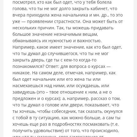
посмотрел, кто как был одет, что у тебя болела
голова, что ты не мог долго закрыть кабинет, что
вчера приходила жена начальника и мн. др., то это
уже — проявлении страстности. Она может быть от
нескольких причин. Так, ты можешь придавать
большое значение незначимым вещам,
обманываясь их нужностью и важностью.
Например, какое имеет значение, как кто был одет,
что ты думал до случившегося, что ты не мог
закрыть дверь, где ты с кем-то когда-то
познакомился? Ответ: для вопроса о курсах —
никакое. На самом деле, отмечая, например, как
был одет начальник или его жена ты или
насмехаешься над ними, или осуждаешь, или
завидуешь (это – твое отношение к ним, а не о
предложен и о курсах); а, например, рассказ о том,
что ты думал о голове или двери, показывает, что
ты хочешь, чтобы собеседник, так сказать, окунулся
с тобой в ту ситуацию, как можно больше, а сам ты
хочешь еще раз в подробностях посмаковать (т.е.
получить удовольствие) от того, что происходило,
или что ты смакуешь свое саможаление от