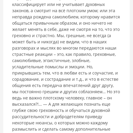
классифицирует или не учитывает духовных
законов, а смотрит на всё плотским умом; или эта
неправда рождена самолюбием, которому нравится
общаться привычным образом, и оно ничего не
желает менять в себе, даже не смотря на то, что это
греховно и страстно. Мы, грешные, не всегда (а
может быть и никогда) не видим, что в наших
разговорах и мыслях во многом передаются наши
страстные реакции – это, как правило, греховные,
самолюбивые, эгоистичные, злобные,
усладительные помыслы и эмоции. Но,
прикрывшись тем, что в любви есть и соучастие, и
сорадование, и сострадание и т.д., и что в естестве
общения есть передача впечатлений друг другу,
мы постоянно грешим и других соблазняем… Но это
ведь не важно плотскому человеку, главное – он
высказался?!… ― А для желающих познать еще
глубже свою греховность и обучаться духовной
рассудительности и добродетелям приведу
некоторые нюансы, о которых можно каждому
размыслить и сделать самому дополнительные