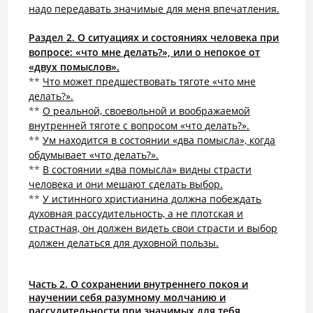
надо передавать значимые для меня впечатления.
Раздел 2. О ситуациях и состояниях человека при
вопросе: «что мне делать?», или о непокое от
«двух помыслов».
**
Что может предшествовать тяготе «что мне
делать?».
**
О реальной, своевольной и воображаемой
внутренней тяготе с вопросом «что делать?».
**
Ум находится в состоянии «два помысла», когда
обдумывает «что делать?».
**
В состоянии «два помысла» видны страсти
человека и они мешают сделать выбор.
**
У истинного христианина должна побеждать
духовная рассудительность, а не плотская и
страстная, он должен видеть свои страсти и выбор
должен делаться для духовной пользы.
Часть 2. О сохранении внутреннего покоя и
научении себя разумному молчанию и
рассудительности при значимых для тебя