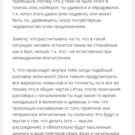
теряешься, потому что у тебя не было этого в
планах, или, наоборот, ты удивился и обрадовался,
т.к. хотел этого давно (или недавно), или может
быть ты, удивившись, сразу почувствуешь
недовольство этим предложением.
Замечу, что рассчитывать на то, что в такой
ситуации человек останется таким же спокойным,
как и был, нельзя, т.к. это – не естественно при
неожиданном впечатлении.
1.
Что происходит внутри тебя, когда подобный
разговор окончился? (Хотя тяжело предусмотреть
все варианты помыслов и их точность, но я все же
покажу это в общих чертах.) Итак, после окончания
разговора с начальником ты еще какое-то время
находишься в волнении и думаешь о том, что
произошло (независимо от того, приятное или
неприятное впечатление ты получил). Это будут и
мысли о том, что делать (это — мысли-
рассуждения); и обязательно будут мысленные
диалоги в виде повторов своих фраз и начальника