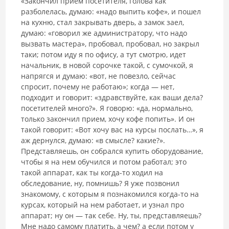
«Закончил прием посетителя, голова как
разболелась, думаю: «надо выпить кофе», и пошел
на кухню, стал закрывать дверь, а замок заел,
думаю: «говорил же администратору, что надо
вызвать мастера», пробовал, пробовал, но закрыл
таки; потом иду я по офису, а тут смотрю, идет
начальник, в новой сорочке такой, с сумочкой, я
напрягся и думаю: «вот, не повезло, сейчас
спросит, почему не работаю»; когда — нет,
подходит и говорит: «здравствуйте, как ваши дела?
посетителей много?». Я говорю: «да, нормально,
только закончил прием, хочу кофе попить». И он
такой говорит: «Вот хочу вас на курсы послать…», я
аж дернулся, думаю: «в смысле? какие?».
Представляешь, он собрался купить оборудование,
чтобы я на нем обучился и потом работал; это
такой аппарат, как ты когда-то ходил на
обследование, ну, помнишь? Я уже позвонил
знакомому, с которым я познакомился когда-то на
курсах, который на нем работает, и узнал про
аппарат; ну он — так себе. Ну, ты, представляешь?
Мне надо самому платить, а чем? а если потом у