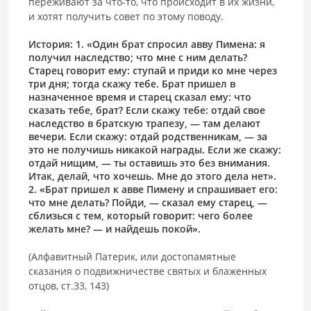
переживают за что-то, что происходит в их жизни,
и хотят получить совет по этому поводу.
История: 1. «Один брат спросил авву Пимена: я
получил наследство; что мне с ним делать?
Старец говорит ему: ступай и приди ко мне через
три дня; тогда скажу тебе. Брат пришел в
назначенное время и старец сказал ему: что
сказать тебе, брат? Если скажу тебе: отдай свое
наследство в братскую трапезу, — там делают
вечери. Если скажу: отдай родственникам, — за
это не получишь никакой награды. Если же скажу:
отдай нищим, — ты оставишь это без внимания.
Итак, делай, что хочешь. Мне до этого дела нет».
2. «Брат пришел к авве Пимену и спрашивает его:
что мне делать? Пойди, — сказал ему старец, —
сблизься с тем, который говорит: чего более
желать мне? — и найдешь покой».
(Алфавитный Патерик, или достопамятные
сказания о подвижничестве святых и блаженных
отцов, ст.33, 143)