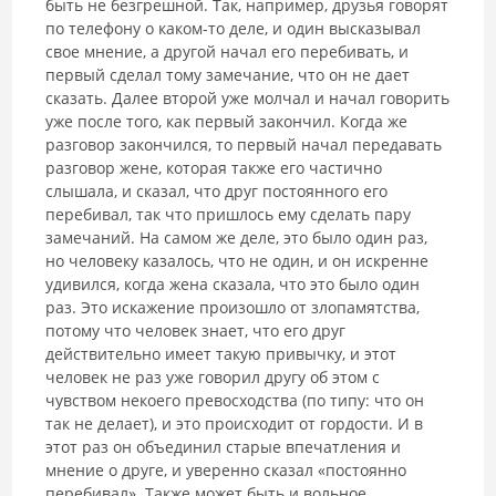
быть не безгрешной. Так, например, друзья говорят
по телефону о каком-то деле, и один высказывал
свое мнение, а другой начал его перебивать, и
первый сделал тому замечание, что он не дает
сказать. Далее второй уже молчал и начал говорить
уже после того, как первый закончил. Когда же
разговор закончился, то первый начал передавать
разговор жене, которая также его частично
слышала, и сказал, что друг постоянного его
перебивал, так что пришлось ему сделать пару
замечаний. На самом же деле, это было один раз,
но человеку казалось, что не один, и он искренне
удивился, когда жена сказала, что это было один
раз. Это искажение произошло от злопамятства,
потому что человек знает, что его друг
действительно имеет такую привычку, и этот
человек не раз уже говорил другу об этом с
чувством некоего превосходства (по типу: что он
так не делает), и это происходит от гордости. И в
этот раз он объединил старые впечатления и
мнение о друге, и уверенно сказал «постоянно
перебивал». Также может быть и вольное