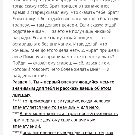
тогда скажу тебе. Брат пришел в назначенное
время и старец сказал ему: что сказать тебе, брат?
Если скажу тебе: отдай свое наследство в братскую
трапезу, — там делают вечери. Если скажу: отдай
родственникам, — за это не получишь никакой
награды. Если же скажу: отдай нищим, — ты
оставишь это без внимания. Итак, делай, что
хочешь. Мне до этого дела нет».
2.
«Брат пришел к
авве Пимену и спрашивает его: что мне делать?
Пойди, — сказал ему старец, — сблизься с тем,
который говорит: чего более желать мне? — и
найдешь покой».
Раздел 1. Ты – первый впечатляющийся чем-то
значимым для тебя и рассказываешь об этом
другому
***
Что происходит в ситуациях, когда человек
впечатляется чем-то значимым для него.
***
В чем может крыться страстность/греховность
при передаче другому своих значимых
впечатлений.
***
Дополнительные выводы для себя о том, как