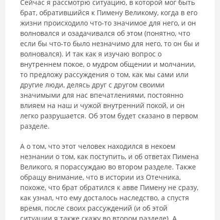
Сейчас я рассмотрю ситуацию, в которой мог быть
брат, обратившийся к Пимену Великому, когда в его
жизни происходило что-то значимое для него, и он
волновался и озадачивался об этом (понятно, что
если бы что-то было незначимо для него, то он бы и
волновался). И так как я изучаю вопрос о
внутреннем покое, о мудром общении и молчании,
то предложу рассуждения о том, как мы сами или
другие люди, делясь друг с другом своими
значимыми для нас впечатлениями, постоянно
влияем на наш и чужой внутренний покой, и он
легко разрушается. Об этом будет сказано в первом
разделе.
А о том, что этот человек находился в некоем
незнании о том, как поступить, и об ответах Пимена
Великого, я порассуждаю во втором разделе. Также
обращу внимание, что в истории из Отечника,
похоже, что брат обратился к авве Пимену не сразу,
как узнал, что ему досталось наследство, а спустя
время, после своих рассуждений (и об этой
ситуации я также скажу во втором разделе). А